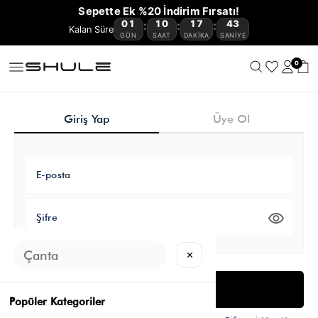
Sepette Ek %20 İndirim Fırsatı!
01
10
17
43
:
:
:
GÜN
SAAT
DAKIKA
SANIYE
0
Giriş Yap
Üye Ol
E-posta
Şifre
✕
Giriş Yap
Popüler Kategoriler