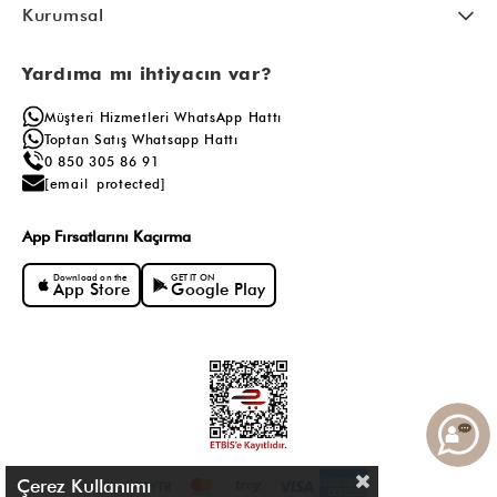
Kurumsal
Yardıma mı ihtiyacın var?
Müşteri Hizmetleri WhatsApp Hattı
Toptan Satış Whatsapp Hattı
0 850 305 86 91
[email protected]
App Fırsatlarını Kaçırma
Download on the
GET IT ON
App Store
Google Play
Çerez Kullanımı