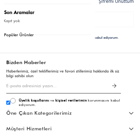
Şifremi Unuttum
Son Aramalar
Google İle Bağlan
Kayıt yok
Popüler Ürünler
Üyelik koşullarını
ve
kişisel verilerimin korunmasını
kabul ediyorum.
Bizden Haberler
Haberlerimiz, özel tekliflerimiz ve favori stillerimiz hakkında ilk siz
bilgi sahibi olun
Üyelik koşullarını
ve
kişisel verilerimin
korunmasını kabul
ediyorum.
Öne Çıkan Kategorilerimiz
Müşteri Hizmetleri