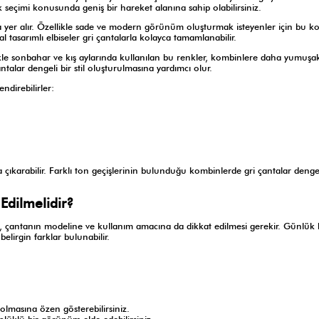
 seçimi konusunda geniş bir hareket alanına sahip olabilirsiniz.
nda yer alır. Özellikle sade ve modern görünüm oluşturmak isteyenler için bu k
tasarımlı elbiseler gri çantalarla kolayca tamamlanabilir.
likle sonbahar ve kış aylarında kullanılan bu renkler, kombinlere daha yumuşak
ntalar dengeli bir stil oluşturulmasına yardımcı olur.
ndirebilirler:
a çıkarabilir. Farklı ton geçişlerinin bulunduğu kombinlerde gri çantalar dengel
Edilmelidir?
l, çantanın modeline ve kullanım amacına da dikkat edilmesi gerekir. Günlük
elirgin farklar bulunabilir.
olmasına özen gösterebilirsiniz.