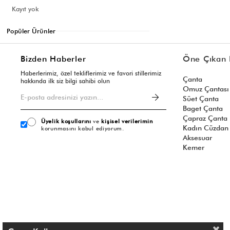
Etiketler:
Gri Çanta Nasıl Kombinlenir?
Kayıt yok
Temmuz 08, 2026
Popüler Ürünler
Listeye dön
Bizden Haberler
Öne Çıkan 
Haberlerimiz, özel tekliflerimiz ve favori stillerimiz
Çanta
hakkında ilk siz bilgi sahibi olun
Omuz Çantası
Süet Çanta
Baget Çanta
Çapraz Çanta
Üyelik koşullarını
ve
kişisel verilerimin
Kadın Cüzdan
korunmasını kabul ediyorum.
Aksesuar
Kemer