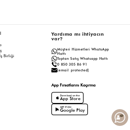
l
Yardıma mı ihtiyacın
var?
a
Müşteri Hizmetleri WhatsApp
ış
Hattı
ş Birliği
Toptan Satış Whatsapp Hattı
0 850 305 86 91
[email protected]
App Fırsatlarını Kaçırma
Download on the
App Store
GET IT ON
Google Play