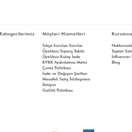
Kategorilerimiz
Müşteri Hizmetleri
Kurumsa
Sıkça Sorulan Sorular
Hakkımızd
Üyeliksiz Sipariş Takibi
Toptan Sat
Üyeliksiz Kolay İade
İnfluencer İ
KVKK Aydınlatma Metni
Blog
Çerez Politikası
İade ve Değişim Şartları
Mesafeli Satış Sözleşmesi
İletişim
Gizlilik Politikası