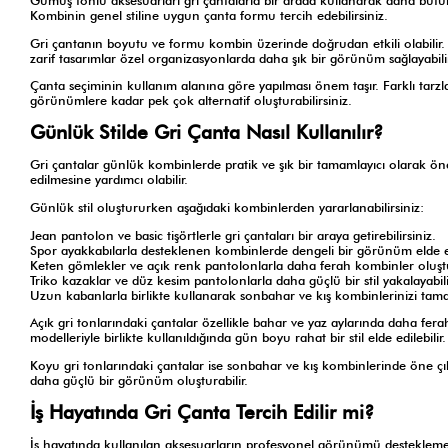
Gümüş tonlu aksesuarları gri çantalarla bir arada kullanarak daha bütün
Kombinin genel stiline uygun çanta formu tercih edebilirsiniz.
Gri çantanın boyutu ve formu kombin üzerinde doğrudan etkili olabilir
zarif tasarımlar özel organizasyonlarda daha şık bir görünüm sağlayabil
Çanta seçiminin kullanım alanına göre yapılması önem taşır. Farklı tarz
görünümlere kadar pek çok alternatif oluşturabilirsiniz.
Günlük Stilde Gri Çanta Nasıl Kullanılır?
Gri çantalar günlük kombinlerde pratik ve şık bir tamamlayıcı olarak öne
edilmesine yardımcı olabilir.
Günlük stil oluştururken aşağıdaki kombinlerden yararlanabilirsiniz:
Jean pantolon ve basic tişörtlerle gri çantaları bir araya getirebilirsiniz.
Spor ayakkabılarla desteklenen kombinlerde dengeli bir görünüm elde ed
Keten gömlekler ve açık renk pantolonlarla daha ferah kombinler oluştur
Triko kazaklar ve düz kesim pantolonlarla daha güçlü bir stil yakalayabili
Uzun kabanlarla birlikte kullanarak sonbahar ve kış kombinlerinizi tamam
Açık gri tonlarındaki çantalar özellikle bahar ve yaz aylarında daha fe
modelleriyle birlikte kullanıldığında gün boyu rahat bir stil elde edilebilir.
Koyu gri tonlarındaki çantalar ise sonbahar ve kış kombinlerinde öne çık
daha güçlü bir görünüm oluşturabilir.
İş Hayatında Gri Çanta Tercih Edilir mi?
İş hayatında kullanılan aksesuarların profesyonel görünümü desteklemes