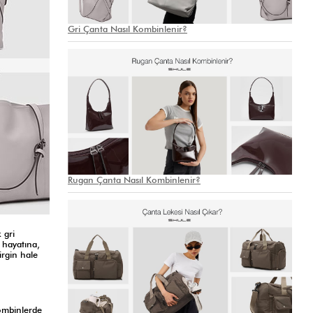
Gri Çanta Nasıl Kombinlenir?
Rugan Çanta Nasıl Kombinlenir?
 gri
 hayatına,
irgin hale
kombinlerde