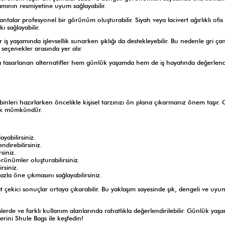
aşamının resmiyetine uyum sağlayabilir.
ntalar profesyonel bir görünüm oluşturabilir. Siyah veya lacivert ağırlıklı ofis
 sağlayabilir.
ş yaşamında işlevsellik sunarken şıklığı da destekleyebilir. Bu nedenle gri çan
 seçenekler arasında yer alır.
 tasarlanan alternatifler hem günlük yaşamda hem de iş hayatında değerlendi
binleri hazırlarken öncelikle kişisel tarzınızı ön plana çıkarmanız önem taşır. 
mak mümkündür.
yabilirsiniz.
direbilirsiniz.
siniz.
rünümler oluşturabilirsiniz.
rsiniz.
zla öne çıkmasını sağlayabilirsiniz.
 çekici sonuçlar ortaya çıkarabilir. Bu yaklaşım sayesinde şık, dengeli ve uyum
rde ve farklı kullanım alanlarında rahatlıkla değerlendirilebilir. Günlük yaş
erini Shule Bags ile keşfedin!