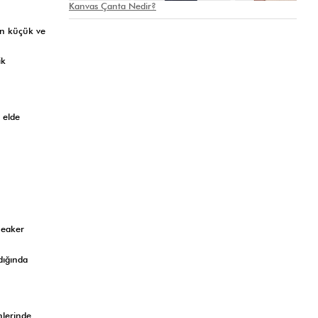
Kanvas Çanta Nedir?
en küçük ve
ik
 elde
neaker
dığında
nlerinde