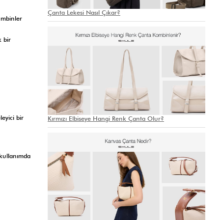
Çanta Lekesi Nasıl Çıkar?
ombinler
 bir
eyici bir
Kırmızı Elbiseye Hangi Renk Çanta Olur?
 kullanımda