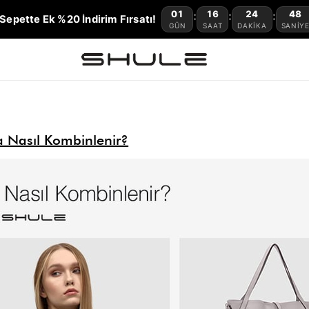
01
16
24
47
:
:
:
Sepette Ek %20 İndirim Fırsatı!
GÜN
SAAT
DAKIKA
SANIY
a Nasıl Kombinlenir?