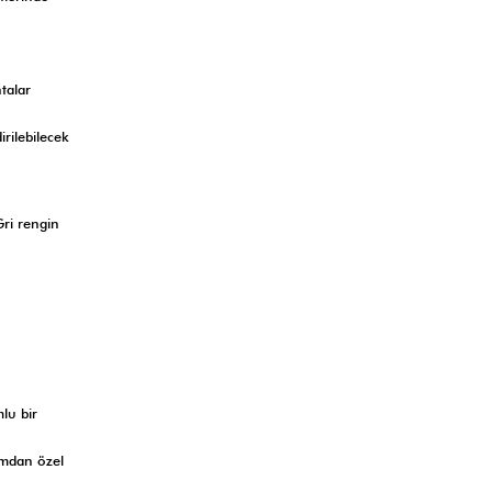
talar
rilebilecek
Gri rengin
lu bir
amdan özel