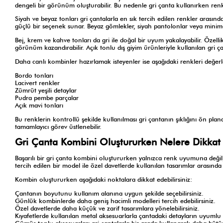
dengeli bir görünüm oluşturabilir. Bu nedenle gri çanta kullanırken renk
Siyah ve beyaz tonları gri çantalarla en sık tercih edilen renkler arası
güçlü bir seçenek sunar. Beyaz gömlekler, siyah pantolonlar veya minimal 
Bej, krem ve kahve tonları da gri ile doğal bir uyum yakalayabilir. Özel
görünüm kazandırabilir. Açık tonlu dış giyim ürünleriyle kullanılan gri ça
Daha canlı kombinler hazırlamak isteyenler ise aşağıdaki renkleri değerle
Bordo tonları
Lacivert renkler
Zümrüt yeşili detaylar
Pudra pembe parçalar
Açık mavi tonları
Bu renklerin kontrollü şekilde kullanılması gri çantanın şıklığını ön plan
tamamlayıcı görev üstlenebilir.
Gri Çanta Kombini Oluştururken Nelere Dikkat 
Başarılı bir gri çanta kombini oluştururken yalnızca renk uyumuna deği
tercih edilen bir model ile özel davetlerde kullanılan tasarımlar arasında b
Kombin oluştururken aşağıdaki noktalara dikkat edebilirsiniz:
Çantanın boyutunu kullanım alanına uygun şekilde seçebilirsiniz.
Günlük kombinlerde daha geniş hacimli modelleri tercih edebilirsiniz.
Özel davetlerde daha küçük ve zarif tasarımlara yönelebilirsiniz.
Kıyafetlerde kullanılan metal aksesuarlarla çantadaki detayların uyumlu 