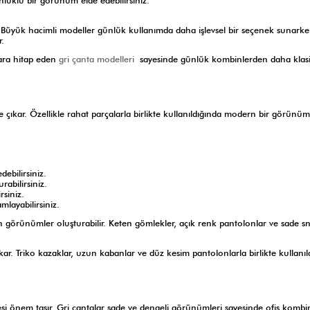
lüklü bir görünüm elde edebilirsiniz.
. Büyük hacimli modeller günlük kullanımda daha işlevsel bir seçenek sunark
ir.
lara hitap eden
gri çanta modelleri
sayesinde günlük kombinlerden daha klas
 çıkar. Özellikle rahat parçalarla birlikte kullanıldığında modern bir görünüm
ebilirsiniz.
abilirsiniz.
rsiniz.
layabilirsiniz.
rah görünümler oluşturabilir. Keten gömlekler, açık renk pantolonlar ve sade s
ar. Triko kazaklar, uzun kabanlar ve düz kesim pantolonlarla birlikte kullanıl
i önem taşır. Gri çantalar sade ve dengeli görünümleri sayesinde ofis kombi