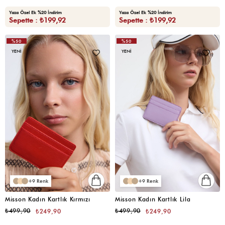
Yaza Özel Ek %20 İndirim
Yaza Özel Ek %20 İndirim
Sepette : ₺199,92
Sepette : ₺199,92
%50
%50
YENI
YENI
9
9
Misson Kadın Kartlık Kırmızı
Misson Kadın Kartlık Lila
₺499,90
₺499,90
₺249,90
₺249,90