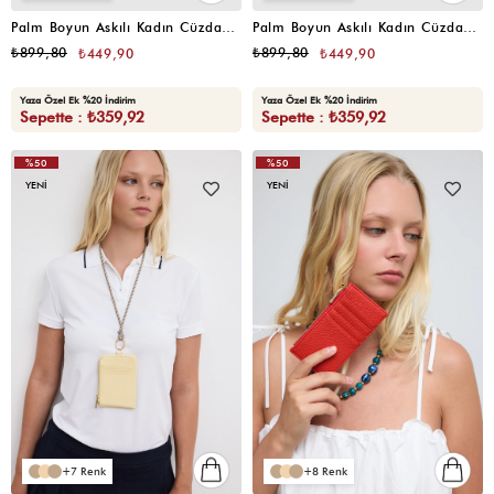
Palm Boyun Askılı Kadın Cüzdan Taba
Palm Boyun Askılı Kadın Cüzdan Siyah
₺899,80
₺899,80
₺449,90
₺449,90
Yaza Özel Ek %20 İndirim
Yaza Özel Ek %20 İndirim
Sepette : ₺359,92
Sepette : ₺359,92
%50
%50
YENI
YENI
7
8