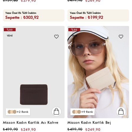
₺759,80
₺499,90
₺379,90
₺249,90
Yaza Özel Ek %20 İndirim
Yaza Özel Ek %20 İndirim
Sepette : ₺303,92
Sepette : ₺199,92
%50
%50
YENI
YENI
2
9
Misson Kadın Kartlık Acı Kahve
Misson Kadın Kartlık Bej
₺499,90
₺499,90
₺249,90
₺249,90