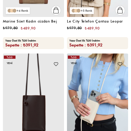
4
5
Marine Süet Kadın cüzdan Bej
Le City Telefon Çantası Leopar
₺979,80
₺979,80
₺489,90
₺489,90
Yaza Özel Ek %20 İndirim
Yaza Özel Ek %20 İndirim
Sepette : ₺391,92
Sepette : ₺391,92
%50
%50
YENI
YENI