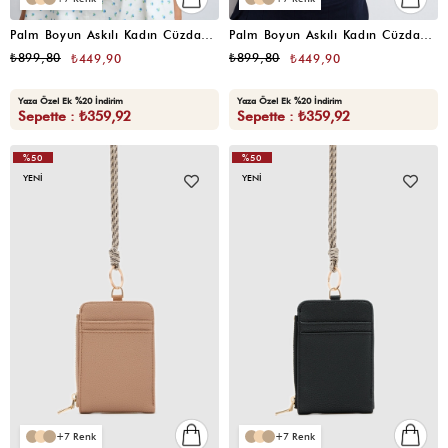
Palm Boyun Askılı Kadın Cüzdan Gri
Palm Boyun Askılı Kadın Cüzdan Pembe
₺899,80
₺899,80
₺449,90
₺449,90
Yaza Özel Ek %20 İndirim
Yaza Özel Ek %20 İndirim
Sepette : ₺359,92
Sepette : ₺359,92
%50
%50
YENI
YENI
7
7