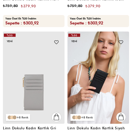
₺759,80
₺759,80
₺379,90
₺379,90
Yaza Özel Ek %20 İndirim
Yaza Özel Ek %20 İndirim
Sepette : ₺303,92
Sepette : ₺303,92
%50
%50
YENI
YENI
8
8
Linn Dokulu Kadın Kartlık Gri
Linn Dokulu Kadın Kartlık Siyah