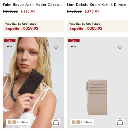
Palm Boyun Askılı Kadın Cüzdan Butter Yellow
Linn Dokulu Kadın Kartlık Kırmızı
₺899,80
₺759,80
₺449,90
₺379,90
Yaza Özel Ek %20 İndirim
Yaza Özel Ek %20 İndirim
Sepette : ₺359,92
Sepette : ₺303,92
%50
%50
YENI
YENI
8
8