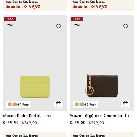
Yaza Özel Ek %20 İndirim
Yaza Özel Ek %20 İndirim
Sepette : ₺199,92
Sepette : ₺199,92
%50
%50
YENI
YENI
9
5
Misson Kadın Kartlık Lime
Wowen örgü deri Charm kartlık Acı Kahve
₺499,90
₺599,80
₺249,90
₺299,90
Yaza Özel Ek %20 İndirim
Yaza Özel Ek %20 İndirim