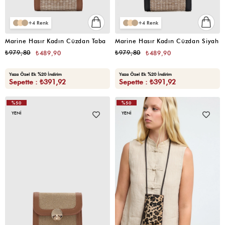
4
4
Marine Hasır Kadın Cüzdan Taba
Marine Hasır Kadın Cüzdan Siyah
₺979,80
₺979,80
₺489,90
₺489,90
Yaza Özel Ek %20 İndirim
Yaza Özel Ek %20 İndirim
Sepette : ₺391,92
Sepette : ₺391,92
%50
%50
YENI
YENI