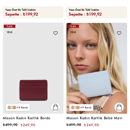
Yaza Özel Ek %20 İndirim
Yaza Özel Ek %20 İndirim
Sepette : ₺199,92
Sepette : ₺199,92
%50
%50
YENI
YENI
9
9
Misson Kadın Kartlık Bordo
Misson Kadın Kartlık Bebe Mavi
₺499,90
₺499,90
₺249,90
₺249,90