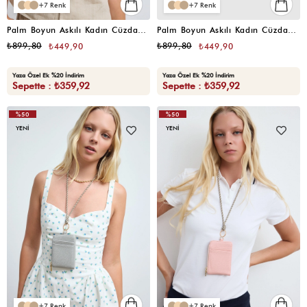
7
7
Palm Boyun Askılı Kadın Cüzdan Acı Kahve
Palm Boyun Askılı Kadın Cüzdan Bebe Mavi
₺899,80
₺899,80
₺449,90
₺449,90
Yaza Özel Ek %20 İndirim
Yaza Özel Ek %20 İndirim
Sepette : ₺359,92
Sepette : ₺359,92
%50
%50
YENI
YENI
7
7