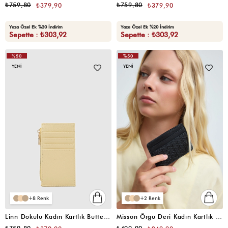
₺759,80
₺759,80
₺379,90
₺379,90
Yaza Özel Ek %20 İndirim
Yaza Özel Ek %20 İndirim
Sepette : ₺303,92
Sepette : ₺303,92
%50
%50
YENI
YENI
8
2
Linn Dokulu Kadın Kartlık Butter Yellow
Misson Örgü Deri Kadın Kartlık Siyah