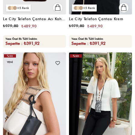
5
5
Le City Telefon Çantası Acı Kahve
Le City Telefon Çantası Krem
₺979,80
₺979,80
₺489,90
₺489,90
Yaza Özel Ek %20 İndirim
Yaza Özel Ek %20 İndirim
Sepette : ₺391,92
Sepette : ₺391,92
%50
%50
YENI
YENI