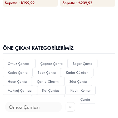
Sepette : ₺199,92
Sepette : ₺239,92
ÖNE ÇIKAN KATEGORILERIMIZ
Omuz Çantası
Çapraz Çanta
Baget Çanta
Kadın Çanta
Spor Çanta
Kadın Cüzdan
Hasır Çanta
Çanta Charmı
Süet Çanta
Makyaj Çantası
Kol Çantası
Kadın Kemer
Siyah Çanta
Kanvas Çanta
Clutch Çanta
✕
Tote Bag
Mini Çanta