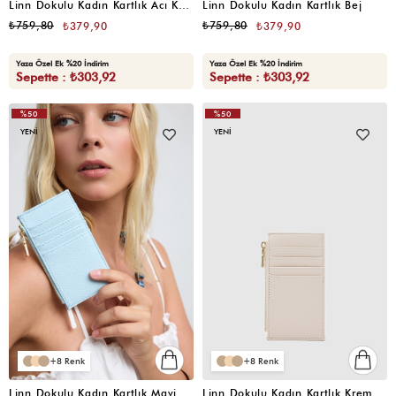
Linn Dokulu Kadın Kartlık Acı Kahve
Linn Dokulu Kadın Kartlık Bej
₺759,80
₺759,80
₺379,90
₺379,90
Yaza Özel Ek %20 İndirim
Yaza Özel Ek %20 İndirim
Sepette : ₺303,92
Sepette : ₺303,92
%50
%50
YENI
YENI
8
8
Linn Dokulu Kadın Kartlık Mavi
Linn Dokulu Kadın Kartlık Krem