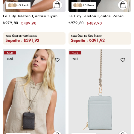
5
5
Le City Telefon Çantası Siyah
Le City Telefon Çantası Zebra
₺979,80
₺979,80
₺489,90
₺489,90
Yaza Özel Ek %20 İndirim
Yaza Özel Ek %20 İndirim
Sepette : ₺391,92
Sepette : ₺391,92
%50
%50
YENI
YENI