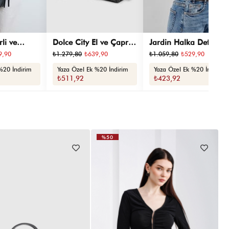
li ve
Dolce City El ve Çapraz
Jardin Halka Detaylı E
praz Çanta
Çanta Siyah
ve Çapraz Çanta Siya
9,90
₺1.279,80
₺639,90
₺1.059,80
₺529,90
%20 İndirim
Yaza Özel Ek %20 İndirim
Yaza Özel Ek %20 İndirim
₺511,92
₺423,92
%50
VIDEOLU
ÜRÜN