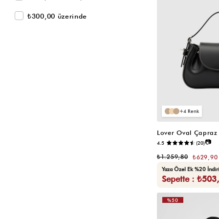
Siyah Hasır Çanta
₺300,00 üzerinde
Beyaz Hasır Çanta
Laptop Çantası
Matara Çantası
Spor Çantası
Yeni Gelenler
Çok Satanlar 🔥
4
Spor ve Seyahat Çantası
Omuz Çanta
Lover Oval Çapraz
📷
4.5
(20)
Çapraz Çanta
₺1.259,80
₺629,90
Baget Çanta
Yaza Özel Ek %20 İndi
Hasır Çanta
Sepette : ₺503
Kanvas Çanta
%50
Cüzdan ve Kartlıklar
VIDEOLU
Süet Çanta