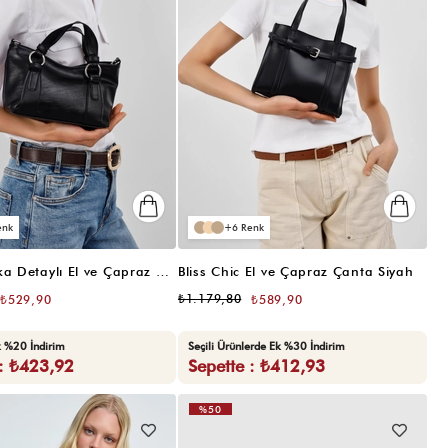
6
Jardin Halka Detaylı El ve Çapraz Çanta Siyah
Bliss Chic El ve Çapraz Çanta Siyah
₺1.179,80
₺529,90
₺589,90
k %20 İndirim
Seçili Ürünlerde Ek %30 İndirim
 : ₺423,92
Sepette : ₺412,93
%50