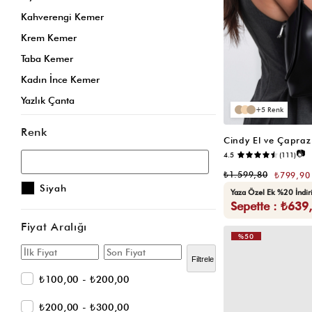
Kahverengi Kemer
Krem Kemer
Taba Kemer
Kadın İnce Kemer
Yazlık Çanta
5
Kadın Kartlık
Renk
Cindy El ve Çapraz
Sarı Çanta
📷
4.5
(111)
Kartlık
₺1.599,80
₺799,90
Sarı Omuz Çantası
Siyah
Yaza Özel Ek %20 İndi
Sepette : ₺639
Krem Omuz Çantası
Vizon Omuz Çantası
Fiyat Aralığı
%50
Bordo Omuz Çantası
Filtrele
Gri Omuz Çantası
₺100,00 - ₺200,00
Siyah Çapraz Çanta
₺200,00 - ₺300,00
Krem Çapraz Çanta