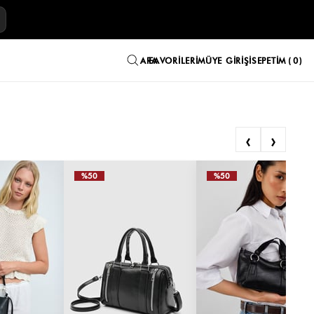
E
FAVORILERIM
ÜYE GIRIŞI
SEPETIM
0
‹
›
%50
%50