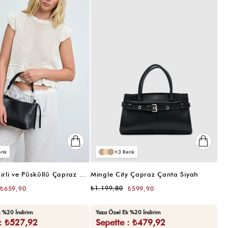
3
Bellum Zincirli ve Püsküllü Çapraz Çanta Siyah
Mingle City Çapraz Çanta Siyah
₺1.199,80
₺659,90
₺599,90
k %20 İndirim
Yaza Özel Ek %20 İndirim
 : ₺527,92
Sepette : ₺479,92