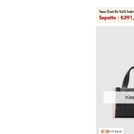
Kasım İndirimleri
Bej Çanta
Yaza Özel Ek %20 İndi
Sepette : ₺391
Gri Çanta
Lacivert Çanta
Günlük Çanta
Plaj Çantası
Kadın Çanta
Krem Çanta
Makyaj Çantası
Tote Bag
Siyah Çanta
TÜK
Kol Çantası
Evrak Çantası
Mavi Çanta
Outlet
5