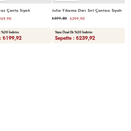
raz Çanta Siyah
Julia Yıkama Deri Sırt Çantası Siyah
₺599,80
249,90
₺299,90
k %20 İndirim
Yaza Özel Ek %20 İndirim
 : ₺199,92
Sepette : ₺239,92