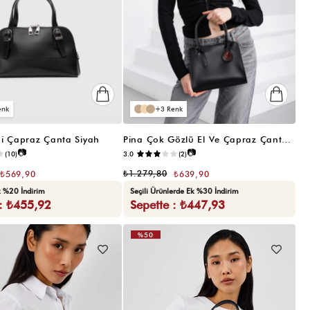
3
i Çapraz Çanta Siyah
Pina Çok Gözlü El Ve Çapraz Çanta Siyah
📷
📷
(10)
3.0
(2)
₺1.279,80
₺569,90
₺639,90
k %20 İndirim
Seçili Ürünlerde Ek %30 İndirim
 : ₺455,92
Sepette : ₺447,93
%50
VIDEOLU
ÜRÜN