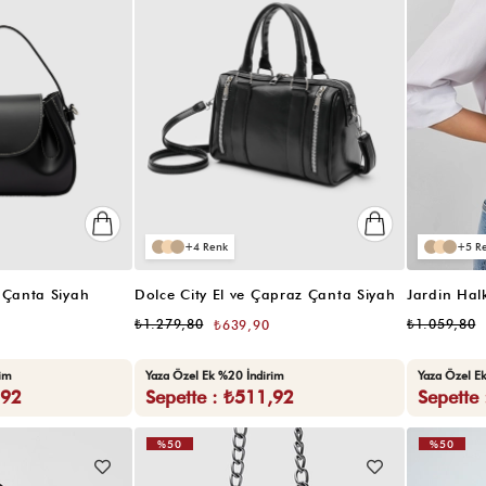
4
5
 Çanta Siyah
Dolce City El ve Çapraz Çanta Siyah
₺1.279,80
₺1.059,80
₺639,90
rim
Yaza Özel Ek %20 İndirim
Yaza Özel E
,92
Sepette : ₺511,92
Sepette
%50
%50