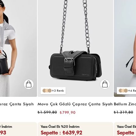
3
4
raz Çanta Siyah
Movo Çok Gözlü Çapraz Çanta Siyah
₺1.599,80
₺1.319,80
₺799,90
 İndirim
Yaza Özel Ek %20 İndirim
Yaza Özel E
,93
Sepette : ₺639,92
Sepette