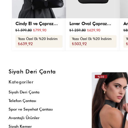
Cindy El ve Çapraz
Lover Oval Çapraz
A
Çanta Siyah
Çanta Siyah
Ça
₺1.599,80
₺799,90
₺1.259,80
₺629,90
₺8
Yaza Özel Ek %20 İndirim
Yaza Özel Ek %20 İndirim
Y
₺639,92
₺503,92
Siyah Deri Çanta
%50
Kategoriler
Siyah Deri Çanta
Telefon Çantası
Spor ve Seyehat Çantası
Avantajlı Ürünler
Siyah Kemer