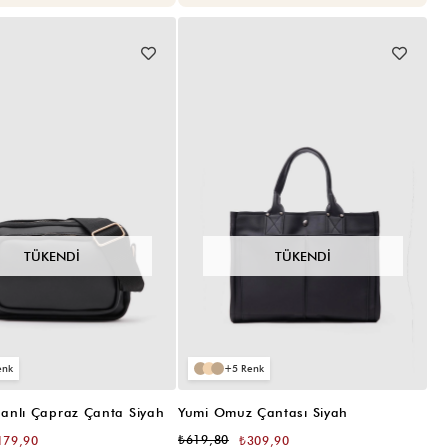
TÜKENDI
TÜKENDI
5
anlı Çapraz Çanta Siyah
Yumi Omuz Çantası Siyah
₺619,80
179,90
₺309,90