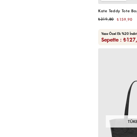
Kate Teddy Tote Ba
₺319,80
₺159,90
Yaza Özel Ek %20 İndi
Sepette : ₺127
TÜK