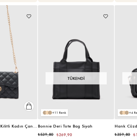
TÜKENDI
11
4
Lova Nakış Detaylı Kilitli Kadın Çanta&Cüzdan Siyah
Bonnie Deri Tote Bag Siyah
Hank Cüzd
₺539,80
₺359,80
₺269,90
₺