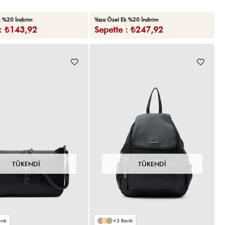
k %20 İndirim
Yaza Özel Ek %20 İndirim
 : ₺143,92
Sepette : ₺247,92
TÜKENDI
TÜKENDI
3