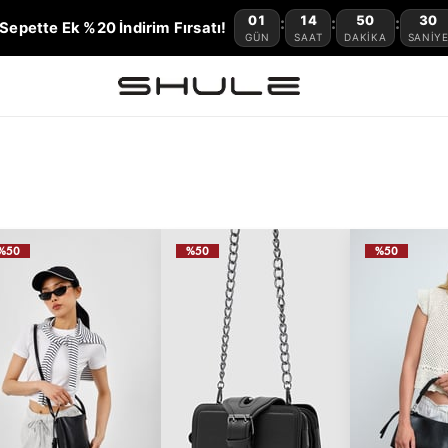
01
14
50
29
:
:
:
Sepette Ek %20 İndirim Fırsatı!
GÜN
SAAT
DAKIKA
SANIY
%50
%50
%50