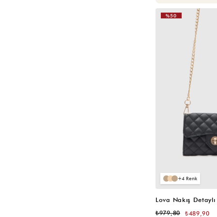
El Yapımı Çanta
Bucket Çanta
%50
Kahverengi Çanta
Kapitone Çanta
Taba Çanta
Kırmızı Çanta
Bordo Çanta
Yandan Askılı Çanta
Sezon Sonu İndirimleri
Vizon Çanta
Suni Deri Çanta
Abiye Çanta
Anneler Günü Hediyesi
4
Beyaz Kadın Çanta
Zincirli Çanta
₺979,80
₺489,90