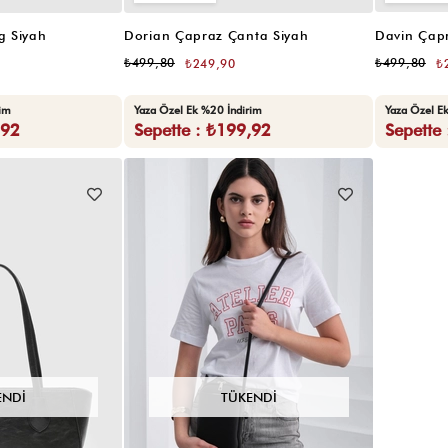
g Siyah
Dorian Çapraz Çanta Siyah
Davin Çap
₺499,80
₺499,80
₺249,90
₺
rim
Yaza Özel Ek %20 İndirim
Yaza Özel E
,92
Sepette : ₺199,92
Sepette
ENDI
TÜKENDI