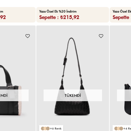
rim
Yaza Özel Ek %20 İndirim
Yaza Özel E
,92
Sepette : ₺215,92
Sepette
ENDI
TÜKENDI
6
4