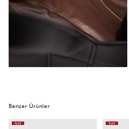
Benzer Ürünler
%50
%50