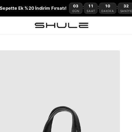
03
11
10
31
:
:
:
Sepette Ek %20 İndirim Fırsatı!
GÜN
SAAT
DAKIKA
SANIY