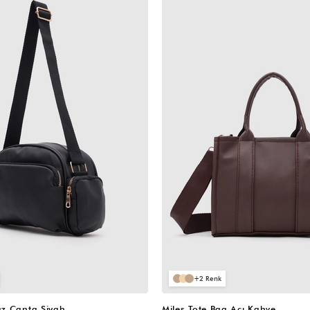
VIDEOLU
ÜRÜN
2
z Çanta Siyah
Miles Tote Bag Acı Kahve