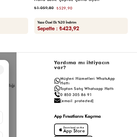
₺1.059,80
₺
₺529,90
Yaza Özel Ek %20 İndirim
Sepette : ₺423,92
l
Yardıma mı ihtiyacın
var?
×
a
Müşteri Hizmetleri WhatsApp
ış
Hattı
ş Birliği
Toptan Satış Whatsapp Hattı
0 850 305 86 91
[email protected]
App Fırsatlarını Kaçırma
Download on the
App Store