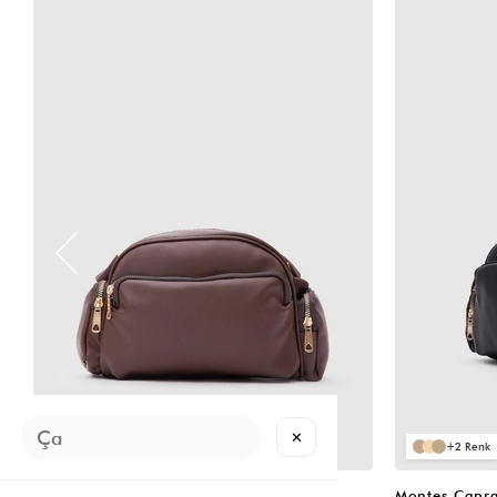
VIDEOLU
VIDEOLU
ÜRÜN
ÜRÜN
✕
2
2
Montes Çapraz Çanta Acı Kahve
Montes Çapra