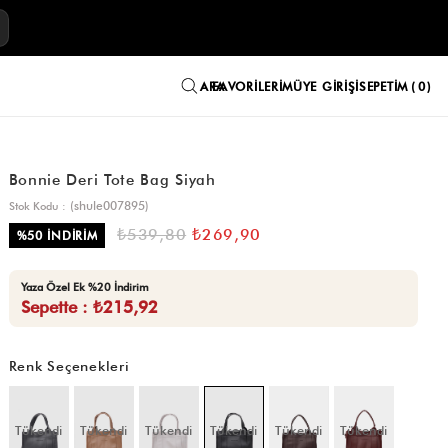
E
FAVORILERIM
ÜYE GIRIŞI
SEPETIM
0
Bonnie Deri Tote Bag Siyah
(shule007895)
Stok Kodu
₺539,80
₺269,90
%
50
İNDIRIM
Yaza Özel Ek %20 İndirim
Sepette : ₺215,92
Renk Seçenekleri
Tükendi
Tükendi
Tükendi
Tükendi
Tükendi
Tükendi