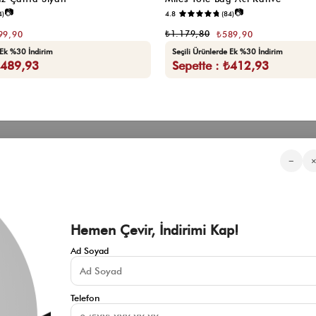
📷
📷
4)
4.8
(84)
₺1.179,80
99,90
₺589,90
 Ek %30 İndirim
Seçili Ürünlerde Ek %30 İndirim
₺489,93
Sepette : ₺412,93
Kategorilerimiz
Müşteri Hizmetleri
Kurumsa
−
Sıkça Sorulan Sorular
Hakkımızd
Üyeliksiz Sipariş Takibi
Toptan Sat
Üyeliksiz Kolay İade
İnfluencer İ
KVKK Aydınlatma Metni
Blog
Çerez Politikası
Hemen Çevir, İndirimi Kap!
İade ve Değişim Şartları
Mesafeli Satış Sözleşmesi
Ad Soyad
İletişim
Gizlilik Politikası
Telefon