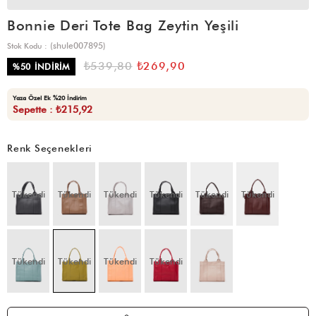
Bonnie Deri Tote Bag Zeytin Yeşili
(shule007895)
Stok Kodu
₺539,80
₺269,90
%
50
İNDIRIM
Yaza Özel Ek %20 İndirim
Sepette : ₺215,92
Renk Seçenekleri
Tükendi
Tükendi
Tükendi
Tükendi
Tükendi
Tükendi
Tükendi
Tükendi
Tükendi
Tükendi