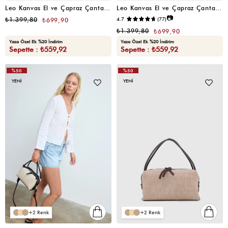
Leo Kanvas El ve Çapraz Çanta Acı Kahve
Leo Kanvas El ve Çapraz Çanta Taba
📷
₺1.399,80
4.7
(77)
₺699,90
₺1.399,80
₺699,90
Yaza Özel Ek %20 İndirim
Yaza Özel Ek %20 İndirim
Sepette : ₺559,92
Sepette : ₺559,92
%50
%50
YENI
YENI
2
2