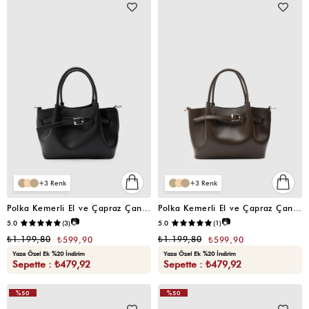
3
3
Polka Kemerli El ve Çapraz Çanta Siyah
Polka Kemerli El ve Çapraz Çanta Kahve
📷
📷
5.0
(3)
5.0
(1)
₺1.199,80
₺1.199,80
₺599,90
₺599,90
Yaza Özel Ek %20 İndirim
Yaza Özel Ek %20 İndirim
Sepette : ₺479,92
Sepette : ₺479,92
%50
%50