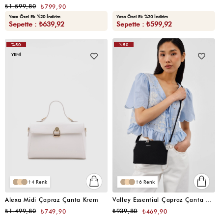
₺1.599,80
₺799,90
Yaza Özel Ek %20 İndirim
Yaza Özel Ek %20 İndirim
Sepette : ₺639,92
Sepette : ₺599,92
%50
%50
YENI
4
6
Alexa Midi Çapraz Çanta Krem
Valley Essential Çapraz Çanta Siyah
₺1.499,80
₺939,80
₺749,90
₺469,90