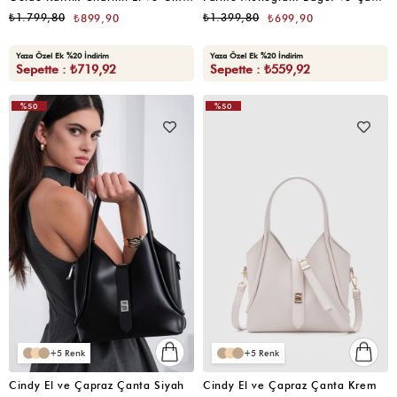
₺1.799,80
₺1.399,80
₺899,90
₺699,90
Yaza Özel Ek %20 İndirim
Yaza Özel Ek %20 İndirim
Sepette : ₺719,92
Sepette : ₺559,92
%50
%50
5
5
Cindy El ve Çapraz Çanta Siyah
Cindy El ve Çapraz Çanta Krem