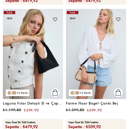
Sepette : ₺479,92
Sepette : ₺479,92
%50
%50
YENI
YENI
3
2
Laguna Fular Detaylı El ve Çapraz Çanta Siyah
Farme Hasır Baget Çanta Bej
₺1.199,80
₺1.399,80
₺599,90
₺699,90
Yaza Özel Ek %20 İndirim
Yaza Özel Ek %20 İndirim
Sepette : ₺479,92
Sepette : ₺559,92