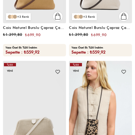
3
3
Cois Naturel Burslu Çapraz Çanta Taba
Cois Naturel Burslu Çapraz Çanta Krem
₺1.399,80
₺1.399,80
₺699,90
₺699,90
Yaza Özel Ek %20 İndirim
Yaza Özel Ek %20 İndirim
Sepette : ₺559,92
Sepette : ₺559,92
%50
%50
YENI
YENI