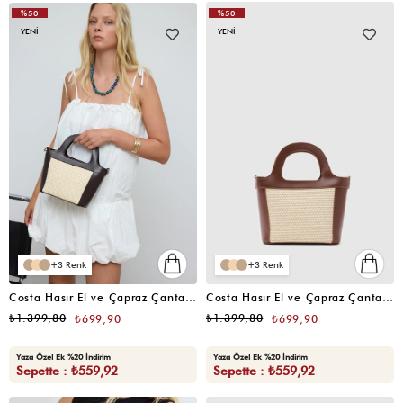
%50
%50
YENI
YENI
3
3
Costa Hasır El ve Çapraz Çanta Acı Kahve
Costa Hasır El ve Çapraz Çanta Taba
₺1.399,80
₺1.399,80
₺699,90
₺699,90
Yaza Özel Ek %20 İndirim
Yaza Özel Ek %20 İndirim
Sepette : ₺559,92
Sepette : ₺559,92