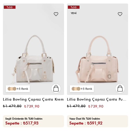
%50
%50
VIDEOLU
YENI
ÜRÜN
5
5
Lillia Bowling Çapraz Çanta Krem
Lillia Bowling Çapraz Çanta Pudra Pembe
₺1.479,80
₺1.479,80
₺739,90
₺739,90
Seçili Ürünlerde Ek %30 İndirim
Yaza Özel Ek %20 İndirim
Sepette : ₺517,93
Sepette : ₺591,92