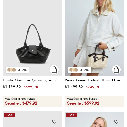
3
3
Dante Omuz ve Çapraz Çanta Siyah
Perez Kemer Detaylı Hasır El ve Çapraz Çanta Acı Kahve
₺1.199,80
₺1.499,80
₺599,90
₺749,90
Yaza Özel Ek %20 İndirim
Yaza Özel Ek %20 İndirim
Sepette : ₺479,92
Sepette : ₺599,92
%50
%50