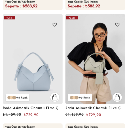
Yaza Özel Ek %20 İndirim
Yaza Özel Ek %20 İndirim
Sepette : ₺583,92
Sepette : ₺583,92
%50
%50
6
6
Rada Asimetrik Charmlı El ve Çapraz Bebe Mavi
Rada Asimetrik Charmlı El ve Çapraz Mint
₺1.459,90
₺1.459,90
₺729,90
₺729,90
Yaza Özel Ek %20 İndirim
Yaza Özel Ek %20 İndirim