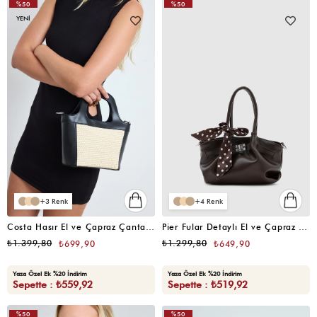
%50
%50
YENI
3
4
Costa Hasır El ve Çapraz Çanta Siyah
Pier Fular Detaylı El ve Çapraz Çanta Acı Kahve
₺1.399,80
₺1.299,80
₺699,90
₺649,90
Yaza Özel Ek %20 İndirim
Yaza Özel Ek %20 İndirim
Sepette : ₺559,92
Sepette : ₺519,92
%50
%50