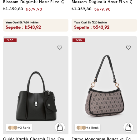
Blossom Düğümlü Hasır El ve Çapraz Kadın Çanta Krem
Blossom Düğümlü Hasır El ve Çapraz Kadın Çanta Vizon
₺1.359,80
₺1.359,80
₺679,90
₺679,90
Yaza Özel Ek %20 İndirim
Yaza Özel Ek %20 İndirim
Sepette : ₺543,92
Sepette : ₺543,92
%50
%50
3
4
Guide Kartlık Charmlı El ve Omuz Çantası Siyah
Farme Monogram Baget ve Çapraz Çanta Gri