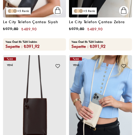
5
5
Le City Telefon Çantası Siyah
Le City Telefon Çantası Zebra
₺979,80
₺979,80
₺489,90
₺489,90
Yaza Özel Ek %20 İndirim
Yaza Özel Ek %20 İndirim
Sepette : ₺391,92
Sepette : ₺391,92
%50
%50
YENI
YENI