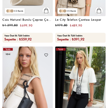
3
5
Cois Naturel Burslu Çapraz Çanta Bej
Le City Telefon Çantası Leopar
₺1.399,80
₺979,80
₺699,90
₺489,90
Yaza Özel Ek %20 İndirim
Yaza Özel Ek %20 İndirim
Sepette : ₺559,92
Sepette : ₺391,92
%50
%50
YENI
YENI