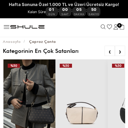
YENİ
CÜZDAN
ÇOK
VE
OMUZ
ÇAPRAZ
BAGET
HASIR
KANVAS
AVANTAJLI
Hafta Sonuna Özel 1.000 TL ve Üzeri Ücretsiz Kargo!
GELENLER
VE
KEMER
AKSESUAR
SATANLAR
SEYAHAT
ÇANTASI
ÇANTA
ÇANTA
ÇANTA
ÇANTA
ÜRÜNLER
01
00
05
48
:
:
:
🔥
KARTLIKLAR
ÇANTASI
GÜN
SAAT
DAKIKA
SANIYE
0
Anasayfa
Çapraz Çanta
‹
›
Kategorinin En Çok Satanları
%50
%50
%50