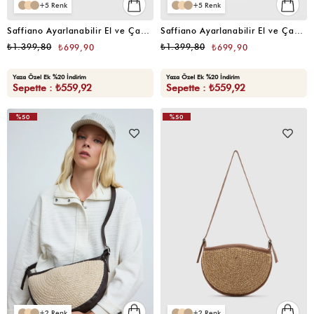
5
5
Saffiano Ayarlanabilir El ve Çapraz Çanta Mint
Saffiano Ayarlanabilir El ve Çapraz Çanta Butter Yellow
₺1.399,80
₺1.399,80
₺699,90
₺699,90
Yaza Özel Ek %20 İndirim
Yaza Özel Ek %20 İndirim
Sepette : ₺559,92
Sepette : ₺559,92
%50
%50
2
2