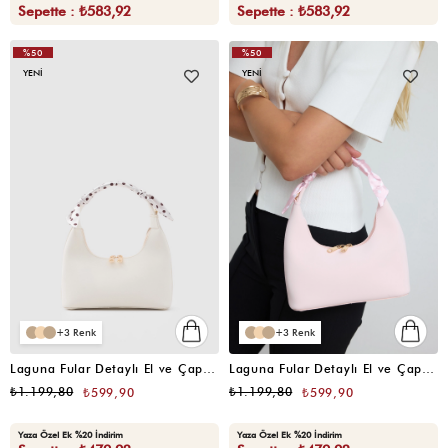
Sepette : ₺583,92
Sepette : ₺583,92
%50
%50
YENI
YENI
3
3
Laguna Fular Detaylı El ve Çapraz Çanta Krem
Laguna Fular Detaylı El ve Çapraz Çanta Pudra Pembe
₺1.199,80
₺1.199,80
₺599,90
₺599,90
Yaza Özel Ek %20 İndirim
Yaza Özel Ek %20 İndirim