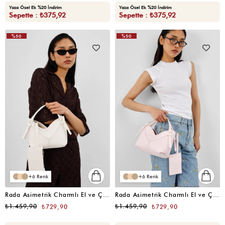
Yaza Özel Ek %20 İndirim
Yaza Özel Ek %20 İndirim
Sepette : ₺375,92
Sepette : ₺375,92
%50
%50
6
6
Rada Asimetrik Charmlı El ve Çapraz Vanilya
Rada Asimetrik Charmlı El ve Çapraz Sakura Pembe
₺1.459,90
₺1.459,90
₺729,90
₺729,90