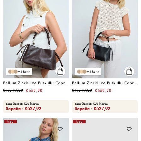
4
4
Bellum Zincirli ve Püsküllü Çapraz Çanta Kahve
Bellum Zincirli ve Püsküllü Çapraz Çanta Siyah
₺1.319,80
₺1.319,80
₺659,90
₺659,90
Yaza Özel Ek %20 İndirim
Yaza Özel Ek %20 İndirim
Sepette : ₺527,92
Sepette : ₺527,92
%50
%50