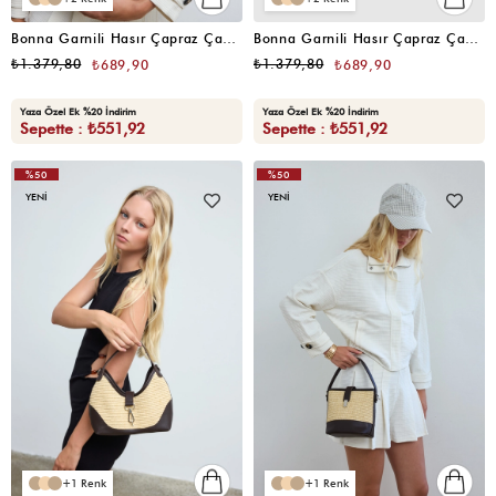
Bonna Garnili Hasır Çapraz Çanta Kahve
Bonna Garnili Hasır Çapraz Çanta Taba
₺1.379,80
₺1.379,80
₺689,90
₺689,90
Yaza Özel Ek %20 İndirim
Yaza Özel Ek %20 İndirim
Sepette : ₺551,92
Sepette : ₺551,92
%50
%50
YENI
YENI
1
1