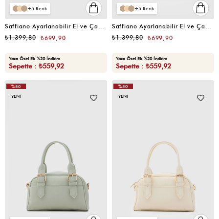
5
5
Saffiano Ayarlanabilir El ve Çapraz Çanta Siyah
Saffiano Ayarlanabilir El ve Çapraz Çanta Pudra Pembe
₺1.399,80
₺1.399,80
₺699,90
₺699,90
Yaza Özel Ek %20 İndirim
Yaza Özel Ek %20 İndirim
Sepette : ₺559,92
Sepette : ₺559,92
%50
%50
YENI
YENI