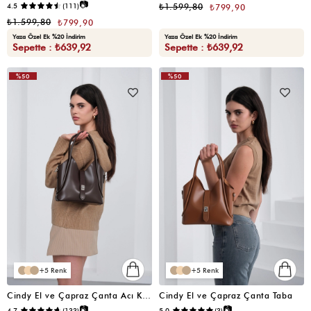
📷
4.5
(111)
₺1.599,80
₺799,90
₺1.599,80
₺799,90
Yaza Özel Ek %20 İndirim
Yaza Özel Ek %20 İndirim
Sepette : ₺639,92
Sepette : ₺639,92
%50
%50
5
5
Cindy El ve Çapraz Çanta Acı Kahve
Cindy El ve Çapraz Çanta Taba
📷
📷
4.7
(133)
5.0
(3)