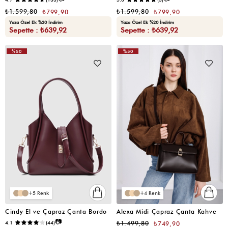
₺1.599,80
₺1.599,80
₺799,90
₺799,90
Yaza Özel Ek %20 İndirim
Yaza Özel Ek %20 İndirim
Sepette : ₺639,92
Sepette : ₺639,92
%50
%50
5
4
Cindy El ve Çapraz Çanta Bordo
Alexa Midi Çapraz Çanta Kahve
📷
4.1
(44)
₺1.499,80
₺749,90