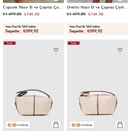
Cupsole Hasır El ve Çapraz Çanta Hasır
Ovetto Hasır El ve Çapraz Çanta Acı Kahve
₺1.499,80
₺1.499,80
₺749,90
₺749,90
Yaza Özel Ek %20 İndirim
Yaza Özel Ek %20 İndirim
Sepette : ₺599,92
Sepette : ₺599,92
%50
%50
3
3