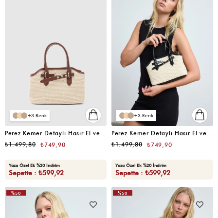
3
3
Perez Kemer Detaylı Hasır El ve Çapraz Çanta Taba
Perez Kemer Detaylı Hasır El ve Çapraz Çanta Siyah
₺1.499,80
₺1.499,80
₺749,90
₺749,90
Yaza Özel Ek %20 İndirim
Yaza Özel Ek %20 İndirim
Sepette : ₺599,92
Sepette : ₺599,92
%50
%50