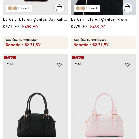
5
5
Le City Telefon Çantası Acı Kahve
Le City Telefon Çantası Krem
₺979,80
₺979,80
₺489,90
₺489,90
Yaza Özel Ek %20 İndirim
Yaza Özel Ek %20 İndirim
Sepette : ₺391,92
Sepette : ₺391,92
%50
%50
YENI
YENI