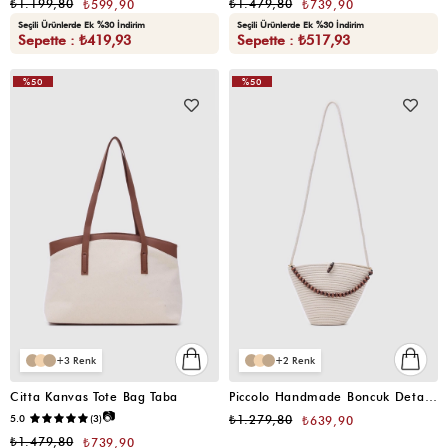
₺1.199,80
₺1.479,80
₺599,90
₺739,90
Seçili Ürünlerde Ek %30 İndirim
Seçili Ürünlerde Ek %30 İndirim
Sepette : ₺419,93
Sepette : ₺517,93
%50
%50
VIDEOLU
VIDEOLU
ÜRÜN
ÜRÜN
3
2
Citta Kanvas Tote Bag Taba
Piccolo Handmade Boncuk Detaylı Hasır Çanta Krem
📷
5.0
(3)
₺1.279,80
₺639,90
₺1.479,80
₺739,90