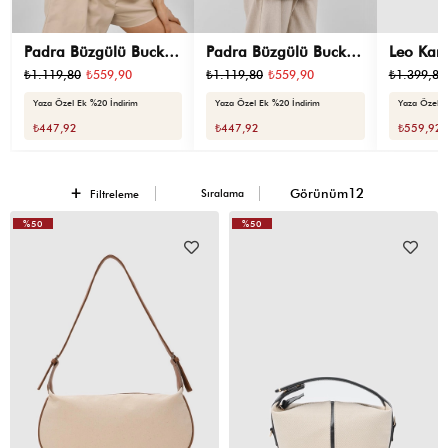
Padra Büzgülü Bucket
Padra Büzgülü Bucket
Leo Kanv
Kanvas Çanta Siyah
Kanvas Çanta Kahve
Çapraz 
₺1.119,80
₺559,90
₺1.119,80
₺559,90
₺1.399,80
Kahve
Yaza Özel Ek %20 İndirim
Yaza Özel Ek %20 İndirim
Yaza Özel E
₺447,92
₺447,92
₺559,92
Sıralama
Filtreleme
%50
%50
VIDEOLU
ÜRÜN