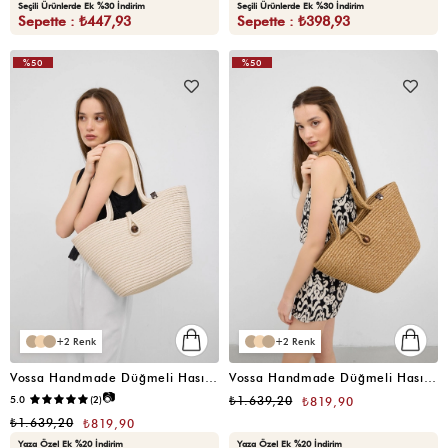
Seçili Ürünlerde Ek %30 İndirim
Seçili Ürünlerde Ek %30 İndirim
Sepette : ₺447,93
Sepette : ₺398,93
%50
%50
2
2
Vossa Handmade Düğmeli Hasır Omuz Çantası Krem
Vossa Handmade Düğmeli Hasır Omuz Çantası Vizon
📷
5.0
(2)
₺1.639,20
₺819,90
₺1.639,20
₺819,90
Yaza Özel Ek %20 İndirim
Yaza Özel Ek %20 İndirim