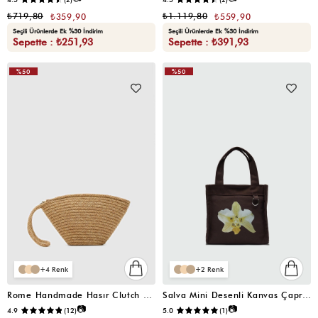
₺719,80
₺1.119,80
₺359,90
₺559,90
Seçili Ürünlerde Ek %30 İndirim
Seçili Ürünlerde Ek %30 İndirim
Sepette : ₺251,93
Sepette : ₺391,93
%50
%50
VIDEOLU
VIDEOLU
ÜRÜN
ÜRÜN
4
2
Rome Handmade Hasır Clutch Çanta Vizon
Salva Mini Desenli Kanvas Çapraz Çanta Kahverengi
📷
📷
4.9
(12)
5.0
(1)