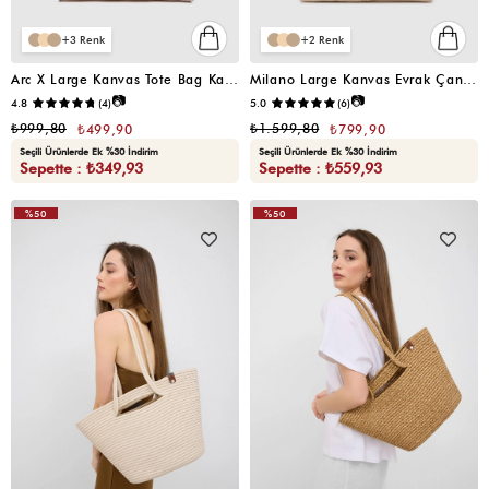
3
2
Arc X Large Kanvas Tote Bag Kahverengi
Milano Large Kanvas Evrak Çantası Krem
📷
📷
4.8
(4)
5.0
(6)
₺999,80
₺1.599,80
₺499,90
₺799,90
Seçili Ürünlerde Ek %30 İndirim
Seçili Ürünlerde Ek %30 İndirim
Sepette : ₺349,93
Sepette : ₺559,93
%50
%50
VIDEOLU
ÜRÜN