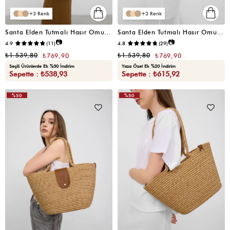
3
3
Santa Elden Tutmalı Hasır Omuz Çantası Krem
Santa Elden Tutmalı Hasır Omuz Çantası Vizon
📷
📷
4.9
(11)
4.8
(29)
₺1.539,80
₺1.539,80
₺769,90
₺769,90
Seçili Ürünlerde Ek %30 İndirim
Yaza Özel Ek %20 İndirim
Sepette : ₺538,93
Sepette : ₺615,92
%50
%50