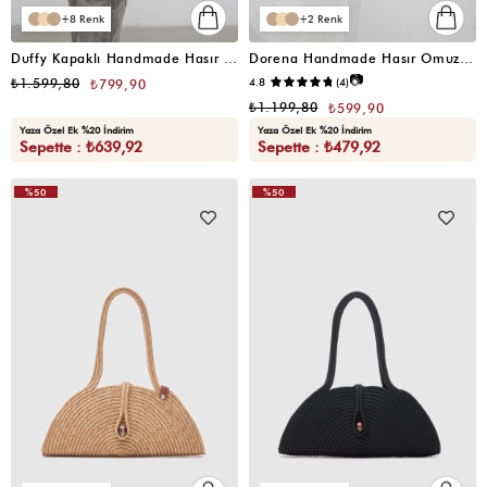
8
2
Duffy Kapaklı Handmade Hasır Tote Çanta Vizon
Dorena Handmade Hasır Omuz Çantası Vizon
📷
₺1.599,80
4.8
(4)
₺799,90
₺1.199,80
₺599,90
Yaza Özel Ek %20 İndirim
Yaza Özel Ek %20 İndirim
Sepette : ₺639,92
Sepette : ₺479,92
%50
%50
VIDEOLU
ÜRÜN