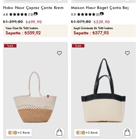
Hobo Hasır Çapraz Çanta Krem
Maison Hasır Baget Çanta Bej
📷
📷
4.8
(12)
5.0
(2)
₺1.399,80
₺1.079,80
₺699,90
₺539,90
Yaza Özel Ek %20 İndirim
Seçili Ürünlerde Ek %30 İndirim
Sepette : ₺559,92
Sepette : ₺377,93
%50
%50
VIDEOLU
VIDEOLU
ÜRÜN
ÜRÜN
2
3