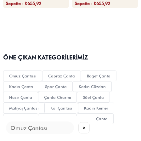
Sepette : ₺655,92
Sepette : ₺655,92
ÖNE ÇIKAN KATEGORILERIMIZ
Omuz Çantası
Çapraz Çanta
Baget Çanta
Kadın Çanta
Spor Çanta
Kadın Cüzdan
Hasır Çanta
Çanta Charmı
Süet Çanta
Makyaj Çantası
Kol Çantası
Kadın Kemer
Siyah Çanta
Kanvas Çanta
Clutch Çanta
✕
Tote Bag
Mini Çanta