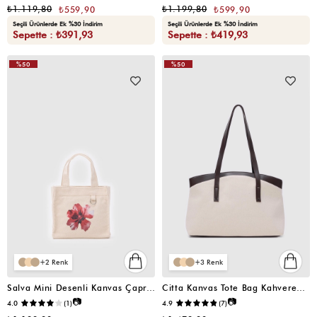
₺1.119,80
₺1.199,80
₺559,90
₺599,90
Seçili Ürünlerde Ek %30 İndirim
Seçili Ürünlerde Ek %30 İndirim
Sepette : ₺391,93
Sepette : ₺419,93
%50
%50
VIDEOLU
VIDEOLU
ÜRÜN
ÜRÜN
2
3
Salva Mini Desenli Kanvas Çapraz Çanta Krem
Citta Kanvas Tote Bag Kahverengi
📷
📷
4.0
(1)
4.9
(7)