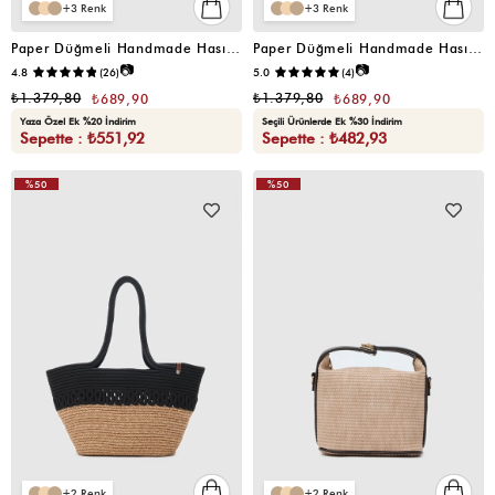
3
3
Paper Düğmeli Handmade Hasır Omuz Çantası Vizon
Paper Düğmeli Handmade Hasır Omuz Çantası Siyah
📷
📷
4.8
(26)
5.0
(4)
₺1.379,80
₺1.379,80
₺689,90
₺689,90
Yaza Özel Ek %20 İndirim
Seçili Ürünlerde Ek %30 İndirim
Sepette : ₺551,92
Sepette : ₺482,93
%50
%50
2
2