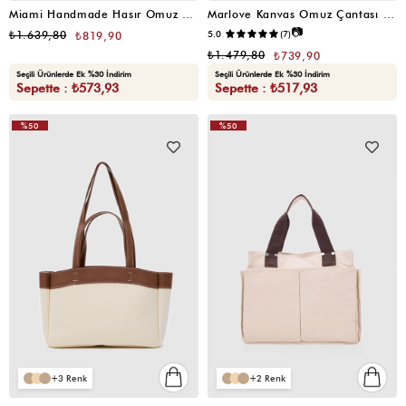
Miami Handmade Hasır Omuz Çantası Krem
Marlove Kanvas Omuz Çantası Siyah
📷
₺1.639,80
5.0
(7)
₺819,90
₺1.479,80
₺739,90
Seçili Ürünlerde Ek %30 İndirim
Seçili Ürünlerde Ek %30 İndirim
Sepette : ₺573,93
Sepette : ₺517,93
%50
%50
VIDEOLU
VIDEOLU
ÜRÜN
ÜRÜN
3
2