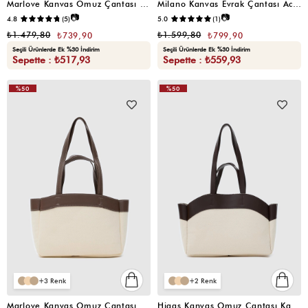
Marlove Kanvas Omuz Çantası Taba
Milano Kanvas Evrak Çantası Acı Kahve
📷
📷
4.8
(5)
5.0
(1)
₺1.479,80
₺1.599,80
₺739,90
₺799,90
Seçili Ürünlerde Ek %30 İndirim
Seçili Ürünlerde Ek %30 İndirim
Sepette : ₺517,93
Sepette : ₺559,93
%50
%50
VIDEOLU
ÜRÜN
3
2
Marlove Kanvas Omuz Çantası Kahverengi
Higgs Kanvas Omuz Çantası Kahverengi