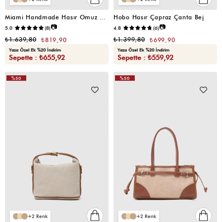
Miami Handmade Hasır Omuz Çantası Siyah
Hobo Hasır Çapraz Çanta Bej
📷
📷
5.0
(8)
4.8
(6)
₺1.639,80
₺1.399,80
₺819,90
₺699,90
Yaza Özel Ek %20 İndirim
Yaza Özel Ek %20 İndirim
Sepette : ₺655,92
Sepette : ₺559,92
%50
%50
VIDEOLU
ÜRÜN
2
2