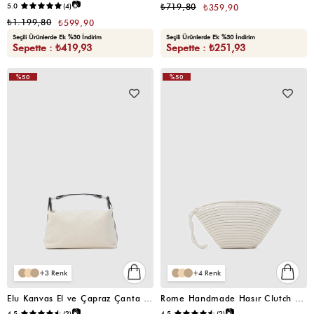
📷
5.0
(4)
₺719,80
₺359,90
₺1.199,80
₺599,90
Seçili Ürünlerde Ek %30 İndirim
Seçili Ürünlerde Ek %30 İndirim
Sepette : ₺419,93
Sepette : ₺251,93
%50
%50
VIDEOLU
VIDEOLU
ÜRÜN
ÜRÜN
3
4
Elu Kanvas El ve Çapraz Çanta Kahverengi
Rome Handmade Hasır Clutch Çanta Krem
📷
📷
4.5
(2)
4.5
(2)