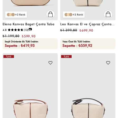
3
3
Elena Kanvas Baget Çanta Taba
Leo Kanvas El ve Çapraz Çanta Siyah
📷
4.8
(13)
₺1.399,80
₺699,90
₺1.199,80
₺599,90
Seçili Ürünlerde Ek %30 İndirim
Yaza Özel Ek %20 İndirim
Sepette : ₺419,93
Sepette : ₺559,92
%50
%50