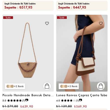
Seçili Ürünlerde Ek %30 İndirim
Seçili Ürünlerde Ek %30 İndirim
Sepette : ₺517,93
Sepette : ₺447,93
%50
%50
VIDEOLU
VIDEOLU
ÜRÜN
ÜRÜN
2
3
Piccolo Handmade Boncuk Detaylı Hasır Çanta Vizon
Lunea Kanvas Çapraz Çanta Taba
📷
📷
5.0
(7)
4.0
(1)
₺1.279,80
₺1.139,80
₺639,90
₺569,90