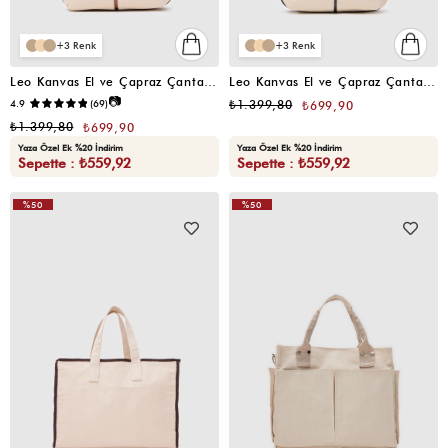
3
3
Leo Kanvas El ve Çapraz Çanta Taba
Leo Kanvas El ve Çapraz Çanta Acı Kahve
📷
4.9
(69)
₺1.399,80
₺699,90
₺1.399,80
₺699,90
Yaza Özel Ek %20 İndirim
Yaza Özel Ek %20 İndirim
Sepette : ₺559,92
Sepette : ₺559,92
%50
%50
VIDEOLU
VIDEOLU
ÜRÜN
ÜRÜN