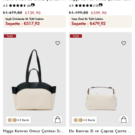
📷
📷
4.5
(6)
4.9
(13)
₺1.479,80
₺1.199,80
₺739,90
₺599,90
Seçili Ürünlerde Ek %30 İndirim
Yaza Özel Ek %20 İndirim
Sepette : ₺517,93
Sepette : ₺479,92
%50
%50
VIDEOLU
VIDEOLU
ÜRÜN
ÜRÜN
2
3
Higgs Kanvas Omuz Çantası Siyah
Elu Kanvas El ve Çapraz Çanta Taba