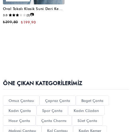
Oval Tokalı Klasik Suni Deri Kemer Kahve
📷
3.0
(2)
₺399,80
₺199,90
ÖNE ÇIKAN KATEGORILERIMIZ
Omuz Çantası
Çapraz Çanta
Baget Çanta
Kadın Çanta
Spor Çanta
Kadın Cüzdan
Hasır Çanta
Çanta Charmı
Süet Çanta
Makyaj Çantası
Kol Çantası
Kadın Kemer