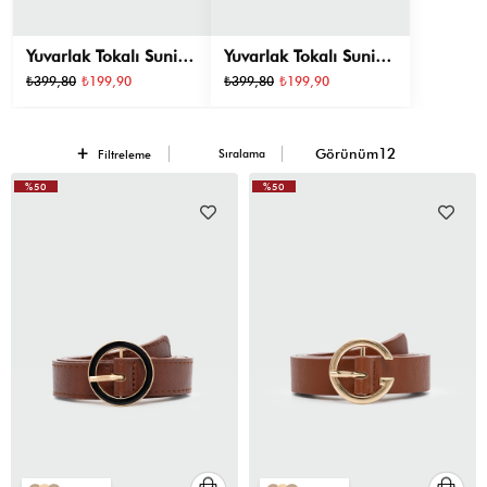
Yuvarlak Tokalı Suni
Yuvarlak Tokalı Suni
Deri Kemer Kahve
Deri Kemer Kahve
₺399,80
₺199,90
₺399,80
₺199,90
Sıralama
Filtreleme
%50
%50