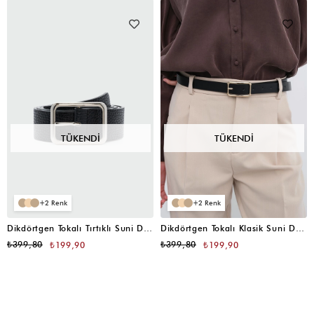
TÜKENDI
TÜKENDI
2
2
Dikdörtgen Tokalı Tırtıklı Suni Deri Kemer Siyah
Dikdörtgen Tokalı Klasik Suni Deri Kemer Siyah
₺399,80
₺399,80
₺199,90
₺199,90