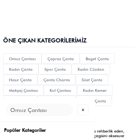
ÖNE ÇIKAN KATEGORILERIMIZ
Omuz Çantası
Çapraz Çanta
Baget Çanta
Kadın Çanta
Spor Çanta
Kadın Cüzdan
Hasır Çanta
Çanta Charmı
Süet Çanta
Makyaj Çantası
Kol Çantası
Kadın Kemer
Siyah Çanta
Kanvas Çanta
Clutch Çanta
✕
Tote Bag
Mini Çanta
Popüler Kategoriler
Shule Bags, modern kadının dinamik yaşam tarzına rehberlik eden,
estetik algıyı işlevsel çözümlerle birleştiren tasarım çizgisini aksesuar