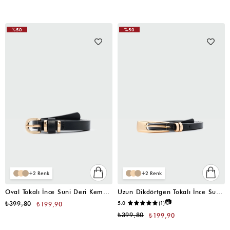
%50
%50
2
2
Oval Tokalı İnce Suni Deri Kemer Siyah
Uzun Dikdörtgen Tokalı İnce Suni Deri Kemer Siyah
📷
₺399,80
5.0
(1)
₺199,90
₺399,80
₺199,90