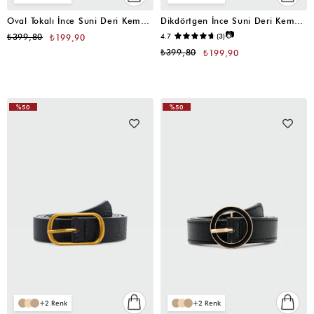
Oval Tokalı İnce Suni Deri Kemer Siyah
Dikdörtgen İnce Suni Deri Kemer Siyah
📷
₺399,80
4.7
(3)
₺199,90
₺399,80
₺199,90
%50
%50
2
2