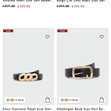
Yuvarlak Tokalı Suni Deri Kemer Siyah
Burgu Çift Oval Tokalı Suni Deri Kemer Siyah
₺399,80
₺399,80
₺199,90
₺199,90
%50
%50
2
2
Zincir Görünüm Tokalı Suni Deri İnce Kemer Siyah
Dikdörtgen Kesik Suni Deri Kemer Siyah