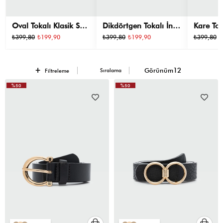
Oval Tokalı Klasik Suni
Dikdörtgen Tokalı İnce
Kare Tok
Deri Kemer Siyah
Suni Deni Kemer Siyah
Kemer S
₺399,80
₺199,90
₺399,80
₺199,90
₺399,80
₺
Sıralama
Filtreleme
%50
%50