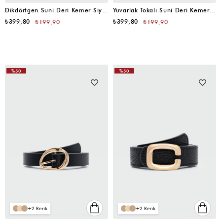
Dikdörtgen Suni Deri Kemer Siyah
Yuvarlak Tokalı Suni Deri Kemer Siyah
₺399,80
₺399,80
₺199,90
₺199,90
%50
%50
2
2