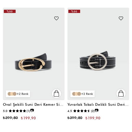
%50
%50
2
2
Oval Şekilli Suni Deri Kemer Siyah
Yuvarlak Tokalı Delikli Suni Deri Kemer Siyah
📷
📷
5.0
(1)
4.5
(2)
₺399,80
₺399,80
₺199,90
₺199,90