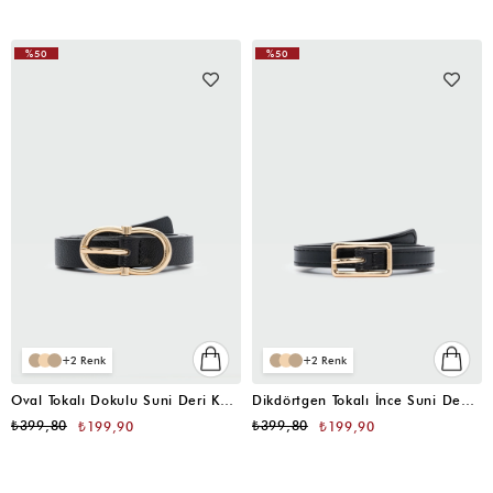
%50
%50
2
2
Oval Tokalı Dokulu Suni Deri Kemer Siyah
Dikdörtgen Tokalı İnce Suni Deni Kemer Siyah
₺399,80
₺399,80
₺199,90
₺199,90