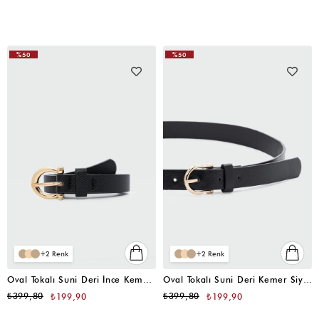
%50
%50
2
2
Oval Tokalı Suni Deri İnce Kemer Siyah
Oval Tokalı Suni Deri Kemer Siyah
₺399,80
₺399,80
₺199,90
₺199,90