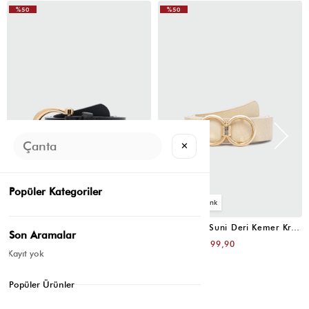
%50
%50
✕
Popüler Kategoriler
4
4
Oval Tokalı Klasik Suni Deri Kemer Siyah
Uzun Tokalı Suni Deri Kemer Krem
Son Aramalar
₺399,80
₺399,80
₺199,90
₺199,90
Kayıt yok
Popüler Ürünler