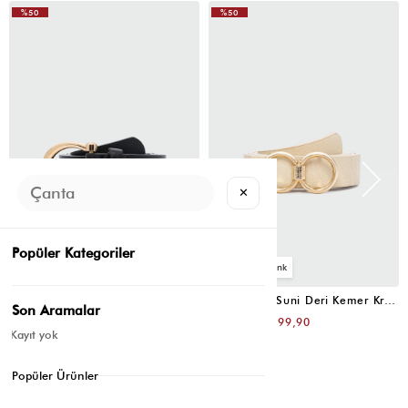
%50
%50
✕
Popüler Kategoriler
4
4
Oval Tokalı Klasik Suni Deri Kemer Siyah
Uzun Tokalı Suni Deri Kemer Krem
Son Aramalar
₺399,80
₺399,80
₺199,90
₺199,90
Kayıt yok
Popüler Ürünler