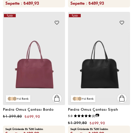
Sepette : ₺489,93
Sepette : ₺489,93
%50
%50
VIDEOLU
VIDEOLU
ÜRÜN
ÜRÜN
4
4
Piedra Omuz Çantası Bordo
Piedra Omuz Çantası Siyah
📷
₺1.399,80
5.0
(2)
₺699,90
₺1.399,80
₺699,90
Seçili Ürünlerde Ek %30 İndirim
Seçili Ürünlerde Ek %30 İndirim