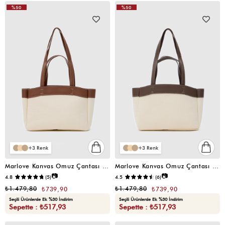
%50
%50
VIDEOLU
VIDEOLU
ÜRÜN
ÜRÜN
3
3
Marlove Kanvas Omuz Çantası Taba
Marlove Kanvas Omuz Çantası Kahverengi
📷
📷
4.8
(5)
4.5
(6)
₺1.479,80
₺1.479,80
₺739,90
₺739,90
Seçili Ürünlerde Ek %30 İndirim
Seçili Ürünlerde Ek %30 İndirim
Sepette : ₺517,93
Sepette : ₺517,93