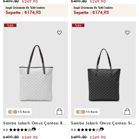
₺499,80
₺499,80
₺249,90
₺249,90
Seçili Ürünlerde Ek %30 İndirim
Seçili Ürünlerde Ek %30 İndirim
Sepette : ₺174,93
Sepette : ₺174,93
%50
%50
VIDEOLU
VIDEOLU
ÜRÜN
ÜRÜN
5
5
Samba Jakarlı Omuz Çantası Beyaz
Samba Jakarlı Omuz Çantası Siyah
📷
📷
5.0
(2)
5.0
(1)
₺499,80
₺499,80
₺249,90
₺249,90