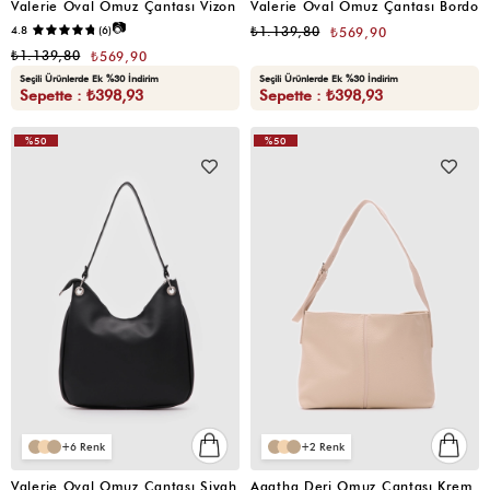
Valerie Oval Omuz Çantası Vizon
Valerie Oval Omuz Çantası Bordo
📷
4.8
(6)
₺1.139,80
₺569,90
₺1.139,80
₺569,90
Seçili Ürünlerde Ek %30 İndirim
Seçili Ürünlerde Ek %30 İndirim
Sepette : ₺398,93
Sepette : ₺398,93
%50
%50
VIDEOLU
ÜRÜN
6
2
Valerie Oval Omuz Çantası Siyah
Agatha Deri Omuz Çantası Krem