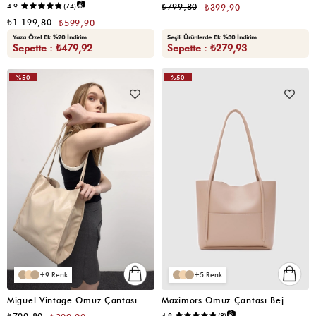
📷
4.9
(74)
₺799,80
₺399,90
₺1.199,80
₺599,90
Yaza Özel Ek %20 İndirim
Seçili Ürünlerde Ek %30 İndirim
Sepette : ₺479,92
Sepette : ₺279,93
%50
%50
VIDEOLU
ÜRÜN
9
5
Miguel Vintage Omuz Çantası Krem
Maximors Omuz Çantası Bej
📷
4.9
(8)