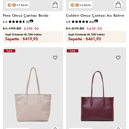
3
4
Pera Omuz Çantası Bordo
Golden Omuz Çantası Acı Kahve
📷
📷
4.6
(5)
4.8
(84)
₺1.199,80
₺1.319,80
₺599,90
₺659,90
Seçili Ürünlerde Ek %30 İndirim
Seçili Ürünlerde Ek %30 İndirim
Sepette : ₺419,93
Sepette : ₺461,93
%50
%50
VIDEOLU
VIDEOLU
ÜRÜN
ÜRÜN