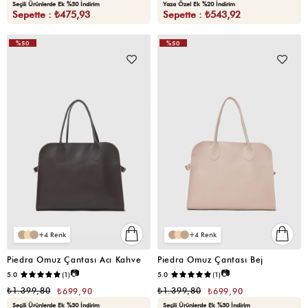
Seçili Ürünlerde Ek %30 İndirim
Yaza Özel Ek %20 İndirim
Sepette : ₺475,93
Sepette : ₺543,92
%50
%50
VIDEOLU
VIDEOLU
ÜRÜN
ÜRÜN
4
4
Piedra Omuz Çantası Acı Kahve
Piedra Omuz Çantası Bej
📷
📷
5.0
(1)
5.0
(1)
₺1.399,80
₺1.399,80
₺699,90
₺699,90
Seçili Ürünlerde Ek %30 İndirim
Seçili Ürünlerde Ek %30 İndirim