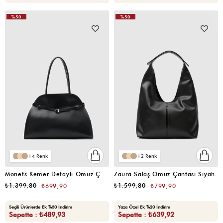
%50
%50
VIDEOLU
ÜRÜN
4
2
Monets Kemer Detaylı Omuz Çantası Siyah
Zaura Salaş Omuz Çantası Siyah
₺1.399,80
₺1.599,80
₺699,90
₺799,90
Seçili Ürünlerde Ek %30 İndirim
Yaza Özel Ek %20 İndirim
Sepette : ₺489,93
Sepette : ₺639,92