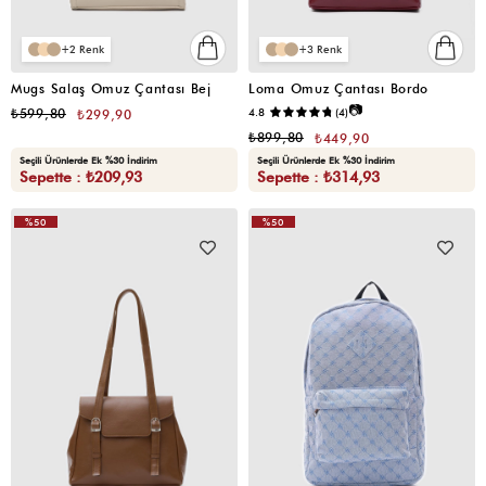
2
3
Mugs Salaş Omuz Çantası Bej
Loma Omuz Çantası Bordo
📷
₺599,80
4.8
(4)
₺299,90
₺899,80
₺449,90
Seçili Ürünlerde Ek %30 İndirim
Seçili Ürünlerde Ek %30 İndirim
Sepette : ₺209,93
Sepette : ₺314,93
%50
%50
VIDEOLU
VIDEOLU
ÜRÜN
ÜRÜN