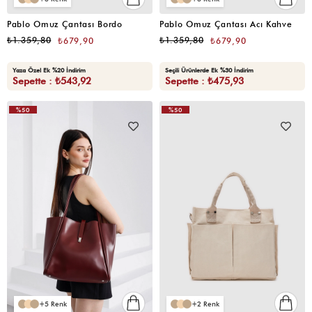
Pablo Omuz Çantası Bordo
Pablo Omuz Çantası Acı Kahve
₺1.359,80
₺1.359,80
₺679,90
₺679,90
Yaza Özel Ek %20 İndirim
Seçili Ürünlerde Ek %30 İndirim
Sepette : ₺543,92
Sepette : ₺475,93
%50
%50
VIDEOLU
VIDEOLU
ÜRÜN
ÜRÜN
5
2