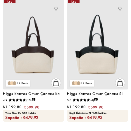
%50
%50
VIDEOLU
ÜRÜN
2
2
Higgs Kanvas Omuz Çantası Kahverengi
Higgs Kanvas Omuz Çantası Siyah
📷
📷
4.9
(13)
5.0
(4)
₺1.199,80
₺1.199,80
₺599,90
₺599,90
Yaza Özel Ek %20 İndirim
Seçili Ürünlerde Ek %30 İndirim
Sepette : ₺479,92
Sepette : ₺419,93