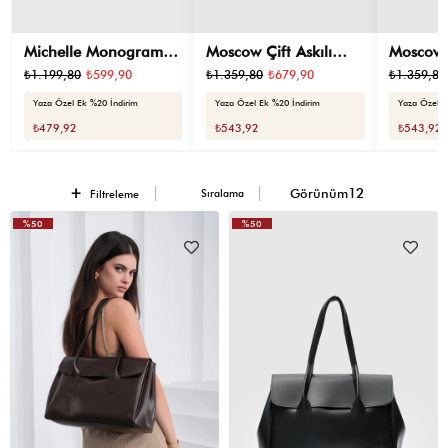
Michelle Monogram
Moscow Çift Askılı
Moscow Ç
Omuz Çantası Siyah
Omuz Çantası Acı
Omuz Ça
₺1.199,80
₺599,90
₺1.359,80
₺679,90
₺1.359,80
Kahve
Yaza Özel Ek %20 İndirim
Yaza Özel Ek %20 İndirim
Yaza Özel E
₺479,92
₺543,92
₺543,92
Sıralama
Filtreleme
%50
%50