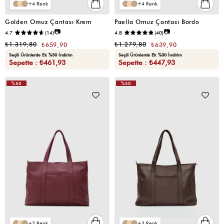
4
4
Golden Omuz Çantası Krem
Paella Omuz Çantası Bordo
📷
📷
4.7
(14)
4.8
(40)
₺1.319,80
₺1.279,80
₺659,90
₺639,90
Seçili Ürünlerde Ek %30 İndirim
Seçili Ürünlerde Ek %30 İndirim
Sepette : ₺461,93
Sepette : ₺447,93
%50
%50
VIDEOLU
ÜRÜN
3
3