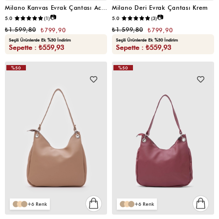
Milano Kanvas Evrak Çantası Acı Kahve
Milano Deri Evrak Çantası Krem
📷
📷
5.0
(1)
5.0
(3)
₺1.599,80
₺1.599,80
₺799,90
₺799,90
Seçili Ürünlerde Ek %30 İndirim
Seçili Ürünlerde Ek %30 İndirim
Sepette : ₺559,93
Sepette : ₺559,93
%50
%50
VIDEOLU
VIDEOLU
ÜRÜN
ÜRÜN
6
6