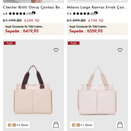
Chester Kilitli Omuz Çantası Bordo
Milano Large Kanvas Evrak Çantası Krem
📷
📷
4.8
(19)
5.0
(6)
₺1.199,80
₺1.599,80
₺599,90
₺799,90
Seçili Ürünlerde Ek %30 İndirim
Seçili Ürünlerde Ek %30 İndirim
Sepette : ₺419,93
Sepette : ₺559,93
%50
%50
VIDEOLU
VIDEOLU
ÜRÜN
ÜRÜN
2
1