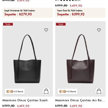
₺799,80
₺399,90
₺999,80
₺499,90
Seçili Ürünlerde Ek %30 İndirim
Yaza Özel Ek %20 İndirim
Sepette : ₺279,93
Sepette : ₺399,92
%50
%50
5
5
Maximors Omuz Çantası Siyah
Maximors Omuz Çantası Acı Kahve
₺999,80
₺999,80
₺499,90
₺499,90