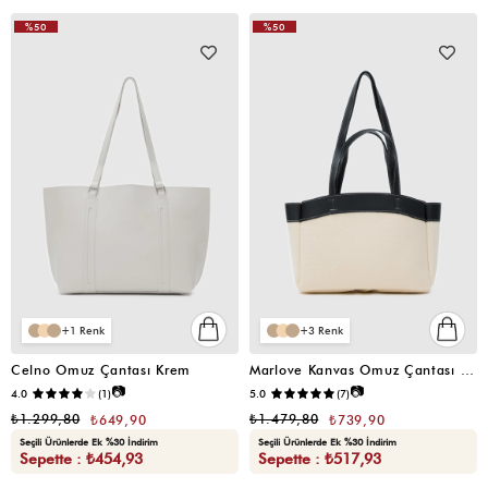
%50
%50
VIDEOLU
VIDEOLU
ÜRÜN
ÜRÜN
1
3
Celno Omuz Çantası Krem
Marlove Kanvas Omuz Çantası Siyah
📷
📷
4.0
(1)
5.0
(7)
₺1.299,80
₺1.479,80
₺649,90
₺739,90
Seçili Ürünlerde Ek %30 İndirim
Seçili Ürünlerde Ek %30 İndirim
Sepette : ₺454,93
Sepette : ₺517,93