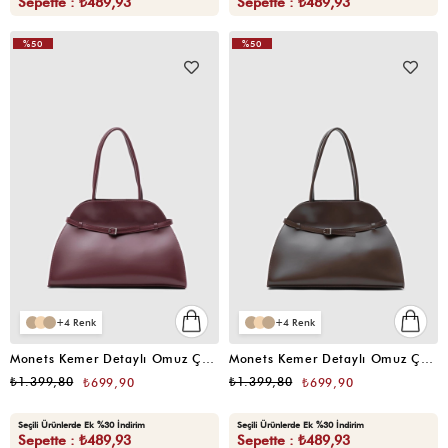
Sepette : ₺489,93
Sepette : ₺489,93
%50
%50
VIDEOLU
VIDEOLU
ÜRÜN
ÜRÜN
4
4
Monets Kemer Detaylı Omuz Çantası Bordo
Monets Kemer Detaylı Omuz Çantası Kahverengi
₺1.399,80
₺1.399,80
₺699,90
₺699,90
Seçili Ürünlerde Ek %30 İndirim
Seçili Ürünlerde Ek %30 İndirim
Sepette : ₺489,93
Sepette : ₺489,93