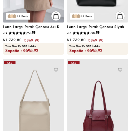
2
2
Lonn Large Evrak Çantası Acı Kahve
Lonn Large Evrak Çantası Siyah
📷
📷
4.9
(24)
4.8
(50)
₺1.739,80
₺1.739,80
₺869,90
₺869,90
Yaza Özel Ek %20 İndirim
Yaza Özel Ek %20 İndirim
Sepette : ₺695,92
Sepette : ₺695,92
%50
%50
VIDEOLU
VIDEOLU
ÜRÜN
ÜRÜN