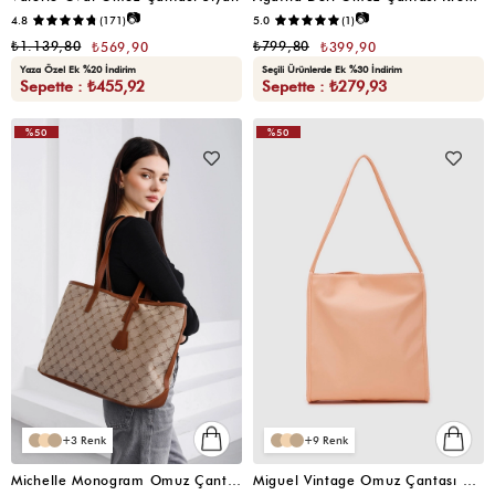
📷
📷
4.8
(171)
5.0
(1)
₺1.139,80
₺799,80
₺569,90
₺399,90
Yaza Özel Ek %20 İndirim
Seçili Ürünlerde Ek %30 İndirim
Sepette : ₺455,92
Sepette : ₺279,93
%50
%50
VIDEOLU
ÜRÜN
3
9
Michelle Monogram Omuz Çantası Taba
Miguel Vintage Omuz Çantası Somon