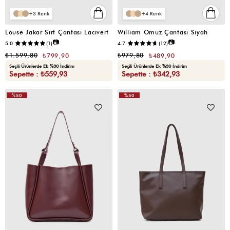
3
4
Louse Jakar Sırt Çantası Lacivert
William Omuz Çantası Siyah
📷
📷
5.0
(1)
4.7
(12)
₺1.599,80
₺979,80
₺799,90
₺489,90
Seçili Ürünlerde Ek %30 İndirim
Seçili Ürünlerde Ek %30 İndirim
Sepette : ₺559,93
Sepette : ₺342,93
%50
%50
VIDEOLU
VIDEOLU
ÜRÜN
ÜRÜN