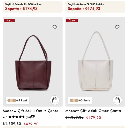
Seçili Ürünlerde Ek %30 İndirim
Seçili Ürünlerde Ek %30 İndirim
Sepette : ₺174,93
Sepette : ₺174,93
%50
%50
VIDEOLU
ÜRÜN
5
5
Moscow Çift Askılı Omuz Çantası Bordo
Moscow Çift Askılı Omuz Çantası Krem
📷
4.7
(26)
₺1.359,80
₺679,90
₺1.359,80
₺679,90