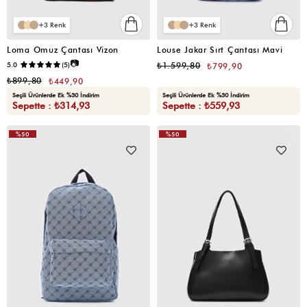
3
3
Loma Omuz Çantası Vizon
Louse Jakar Sırt Çantası Mavi
📷
5.0
(5)
₺1.599,80
₺799,90
₺899,80
₺449,90
Seçili Ürünlerde Ek %30 İndirim
Seçili Ürünlerde Ek %30 İndirim
Sepette : ₺314,93
Sepette : ₺559,93
%50
%50
VIDEOLU
VIDEOLU
ÜRÜN
ÜRÜN