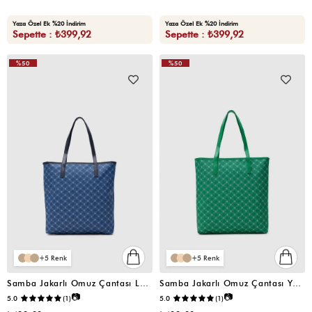
Yaza Özel Ek %20 İndirim
Yaza Özel Ek %20 İndirim
Sepette : ₺399,92
Sepette : ₺399,92
%50
%50
VIDEOLU
VIDEOLU
ÜRÜN
ÜRÜN
5
5
Samba Jakarlı Omuz Çantası Lacivert
Samba Jakarlı Omuz Çantası Yeşil
📷
📷
5.0
(1)
5.0
(1)