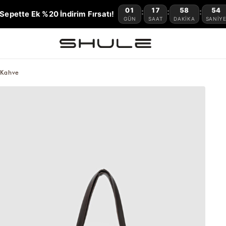
01
17
58
52
:
:
:
Sepette Ek %20 İndirim Fırsatı!
GÜN
SAAT
DAKIKA
SANIY
 Kahve