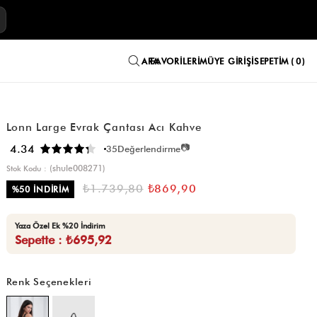
E
FAVORILERIM
ÜYE GIRIŞI
SEPETIM
0
Lonn Large Evrak Çantası Acı Kahve
📷
4.34
35
Değerlendirme
(shule008271)
Stok Kodu
₺1.739,80
₺869,90
%
50
İNDIRIM
Yaza Özel Ek %20 İndirim
Sepette : ₺695,92
Renk Seçenekleri