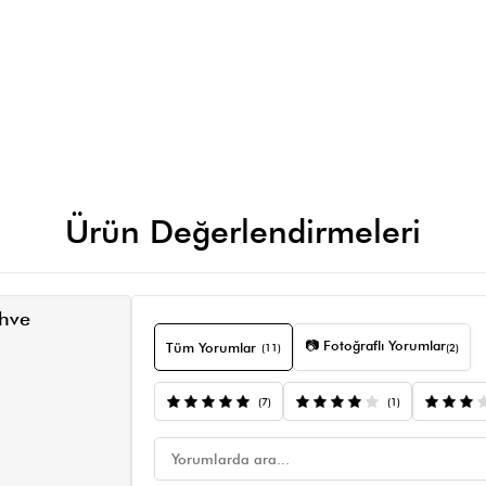
Ürün Değerlendirmeleri
ahve
📷 Fotoğraflı Yorumlar
Tüm Yorumlar
(11)
(2)
(7)
(1)