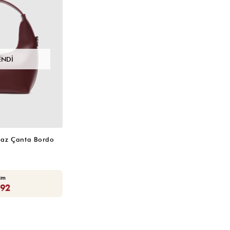
ENDI
raz Çanta Bordo
rim
,92