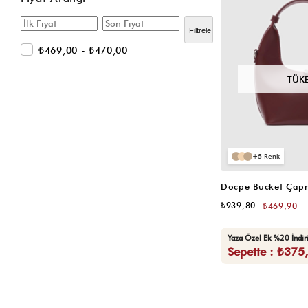
Siyah Hasır Çanta
Filtrele
Beyaz Hasır Çanta
₺469,00 - ₺470,00
Laptop Çantası
TÜK
Matara Çantası
Spor Çantası
Yeni Gelenler
Çok Satanlar 🔥
5
Spor ve Seyahat Çantası
Omuz Çanta
Docpe Bucket Çap
Çapraz Çanta
₺939,80
₺469,90
Baget Çanta
Yaza Özel Ek %20 İndi
Hasır Çanta
Sepette : ₺375
Kanvas Çanta
Cüzdan ve Kartlıklar
Süet Çanta