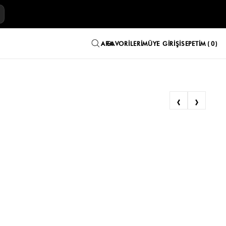
E
FAVORILERIM
ÜYE GIRIŞI
SEPETIM
0
‹
›