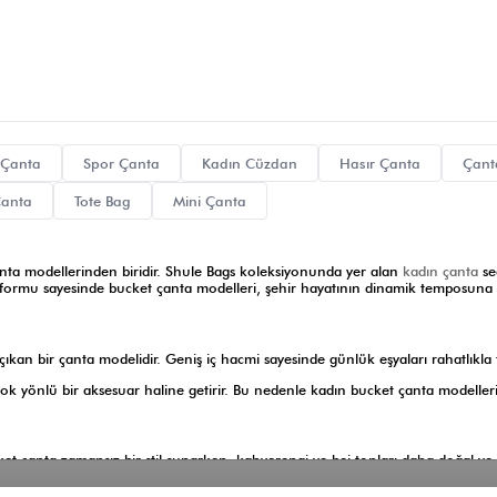
 Çanta
Spor Çanta
Kadın Cüzdan
Hasır Çanta
Çant
Çanta
Tote Bag
Mini Çanta
çanta modellerinden biridir. Shule Bags koleksiyonunda yer alan
kadın çanta
se
ik formu sayesinde bucket çanta modelleri, şehir hayatının dinamik temposuna
ıkan bir çanta modelidir. Geniş iç hacmi sayesinde günlük eşyaları rahatlıkla
k yönlü bir aksesuar haline getirir. Bu nedenle kadın bucket çanta modeller
ket çanta zamansız bir stil sunarken, kahverengi ve bej tonları daha doğal ve
ir. Alternatif çanta modelleri için
bayan omuz çantası modelleri
kategorisi de i
Kategorilerimiz
Müşteri Hizmetleri
Kurumsa