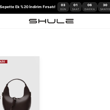
03
01
06
30
:
:
:
Sepette Ek %20 İndirim Fırsatı!
GÜN
SAAT
DAKIKA
SANIY
%50