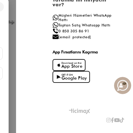
var?
×
a
Müşteri Hizmetleri WhatsApp
ış
Hattı
ş Birliği
Toptan Satış Whatsapp Hattı
için
baget çanta
seçenekleri de alternatif olarak değerlendirilebilir.
0 850 305 86 91
[email protected]
nabilir.
App Fırsatlarını Kaçırma
Download on the
App Store
GET IT ON
Google Play