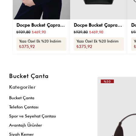
Docpe Bucket Çapraz
Docpe Bucket Çapraz
Do
Çanta Krem
Çanta Siyah
Ça
₺939,80
₺469,90
₺939,80
₺469,90
₺9
Yaza Özel Ek %20 İndirim
Yaza Özel Ek %20 İndirim
Y
₺375,92
₺375,92
Bucket Çanta
%50
Kategoriler
Bucket Çanta
Telefon Çantası
Spor ve Seyehat Çantası
Avantajlı Ürünler
Siyah Kemer