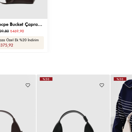
cpe Bucket Çapraz
nta Acı Kahve
39,80
₺469,90
aza Özel Ek %20 İndirim
₺375,92
%50
%50