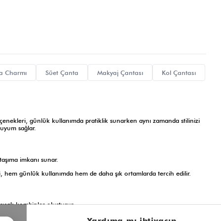
a Charmı
Süet Çanta
Makyaj Çantası
Kol Çantası
çenekleri, günlük kullanımda pratiklik sunarken aynı zamanda stilinizi
 uyum sağlar.
 taşıma imkanı sunar.
i, hem günlük kullanımda hem de daha şık ortamlarda tercih edilir.
 sıcak kombinler oluşturur.
ncelenebilir.
l
Yardıma mı ihtiyacın