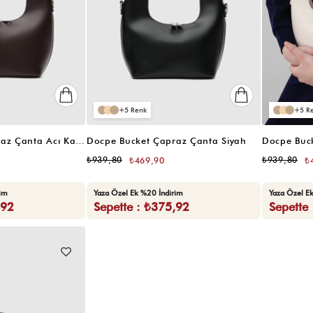
5
5
Docpe Bucket Çapraz Çanta Acı Kahve
Docpe Bucket Çapraz Çanta Siyah
Docpe Buc
₺939,80
₺939,80
₺469,90
₺
rim
Yaza Özel Ek %20 İndirim
Yaza Özel E
,92
Sepette : ₺375,92
Sepette