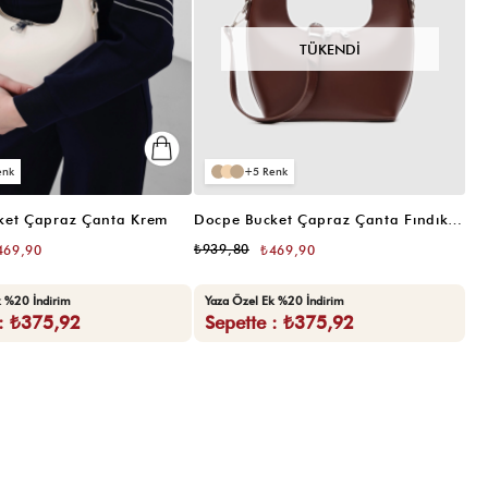
TÜKENDI
5
ket Çapraz Çanta Krem
Docpe Bucket Çapraz Çanta Fındık Kabuğu
₺939,80
469,90
₺469,90
k %20 İndirim
Yaza Özel Ek %20 İndirim
 : ₺375,92
Sepette : ₺375,92