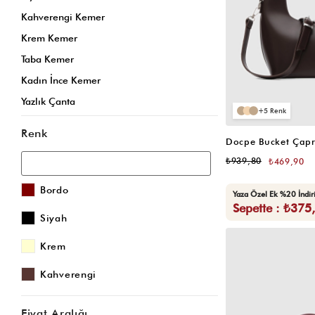
Kahverengi Kemer
Krem Kemer
Taba Kemer
Kadın İnce Kemer
Yazlık Çanta
5
Kadın Kartlık
Renk
Sarı Çanta
₺939,80
₺469,90
Kartlık
Sarı Omuz Çantası
Bordo
Yaza Özel Ek %20 İndi
Sepette : ₺375
Krem Omuz Çantası
Siyah
Vizon Omuz Çantası
Krem
Bordo Omuz Çantası
Gri Omuz Çantası
Kahverengi
Siyah Çapraz Çanta
Krem Çapraz Çanta
Fiyat Aralığı