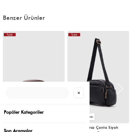
Benzer Ürünler
%50
%50
VIDEOLU
VIDEOLU
ÜRÜN
ÜRÜN
✕
Popüler Kategoriler
2
2
Montes Çapraz Çanta Acı Kahve
Montes Çapraz Çanta Siyah
Son Aramalar