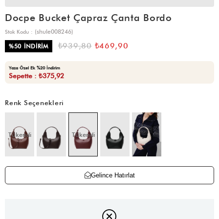
Docpe Bucket Çapraz Çanta Bordo
(shule008246)
Stok Kodu
₺939,80
₺469,90
%
50
İNDIRIM
Yaza Özel Ek %20 İndirim
Sepette : ₺375,92
Renk Seçenekleri
Tükendi
Tükendi
Gelince Hatırlat