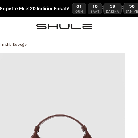
01
10
59
54
:
:
:
Sepette Ek %20 İndirim Fırsatı!
GÜN
SAAT
DAKIKA
SANIY
Fındık Kabuğu