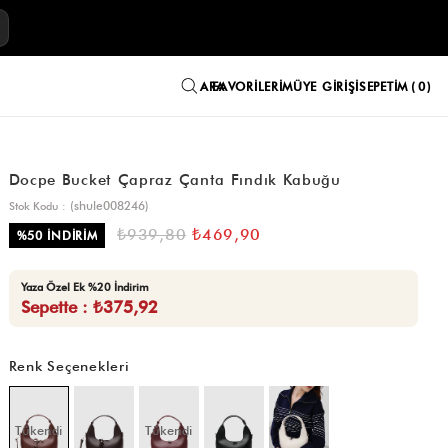
E
FAVORILERIM
ÜYE GIRIŞI
SEPETIM
0
Docpe Bucket Çapraz Çanta Fındık Kabuğu
(shule008246)
Stok Kodu
₺939,80
₺469,90
%
50
İNDIRIM
Yaza Özel Ek %20 İndirim
Sepette : ₺375,92
Renk Seçenekleri
Tükendi
Tükendi