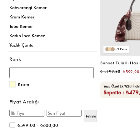
Kahverengi Kemer
Krem Kemer
Taba Kemer
Kadın İnce Kemer
Yazlık Çanta
3
Kadın Kartlık
Renk
Sarı Çanta
₺1.199,80
₺599,90
Kartlık
Sarı Omuz Çantası
Krem
Yaza Özel Ek %20 İndi
Sepette : ₺479
Krem Omuz Çantası
Vizon Omuz Çantası
Fiyat Aralığı
Bordo Omuz Çantası
Filtrele
Gri Omuz Çantası
₺599,00 - ₺600,00
Siyah Çapraz Çanta
Krem Çapraz Çanta