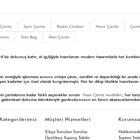
 Çanta
Spor Çanta
Kadın Cüzdan
Hasır Çanta
Çant
Çanta
Tote Bag
Mini Çanta
if bir dokunuş katın; el işçiliğiyle hazırlanan modern tasarımlarla her kombinde
ın emeğiyle işlenmesi sonucu ortaya çıkan, zarafeti ve dayanıklılığı bir arada
 kadınlar için özel olarak kurgulanmıştır. Her bir dikişi titizlikle hazırlanan
 el çantalarına kadar farklı seçenekler sunan
Hasır Çanta modelleri
, her tarz
geleneksel dokuma teknikleriyle gardırobunuzun en favori aksesuarlarından bir
Kategorilerimiz
Müşteri Hizmetleri
Kurumsa
, beyaz hasır çanta fiyatları konusunda her bütçeye hitap eden şeffaf ve bütçe
uzun yıllar korumasını sağlayarak yaptığınız alışverişi kârlı bir stil yatırımına
Sıkça Sorulan Sorular
Hakkımızd
Üyeliksiz Sipariş Takibi
Toptan Sat