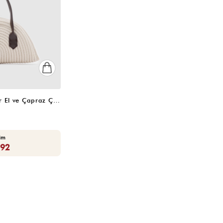
Sunset Fularlı Hasır El ve Çapraz Çanta Krem
rim
,92