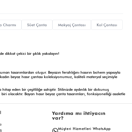
a Charmı
Süet Çanta
Makyaj Çantası
Kol Çantası
 dikkat çekici bir şıklık yakalayın!
 sunan tasarımlardan oluşur. Beyazın ferahlığını hasırın bohem yapısıyla
 kadın beyaz hasır çantası koleksiyonumuz, kaliteli materyal seçimiyle
a hitap eden bir çeşitliliğe sahiptir. Stilinizde aydınlık bir dokunuş
i olacaktır. Bayan hasır beyaz çanta tasarımları, fonksiyonelliği asaletle
l
Yardıma mı ihtiyacın
 dostu bir politika izliyoruz. Hasır beyaz çanta üretiminde kullanılan
var?
 dönüştürür. Nitelikli
Kadın Çantası
koleksiyonumuz içindeki her parça,
a
Müşteri Hizmetleri WhatsApp
ış