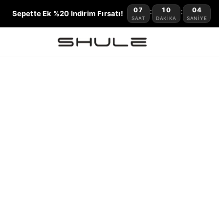
07
10
04
:
:
Sepette Ek %20 İndirim Fırsatı!
SAAT
DAKIKA
SANIYE