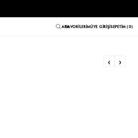
FAVORILERIM
ÜYE GIRIŞI
SEPETIM
0
‹
›