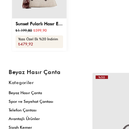
Sunset Fularlı Hasır El
ve Çapraz Çanta Krem
₺1.199,80
₺599,90
Yaza Özel Ek %20 İndirim
₺479,92
Beyaz Hasır Çanta
%50
Kategoriler
Beyaz Hasır Çanta
Spor ve Seyehat Çantası
Telefon Çantası
Avantajlı Ürünler
Siyah Kemer