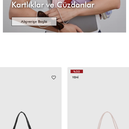
Kartlıklar ve Cüzdanlar
Alışverişe Başla
%50
YENI