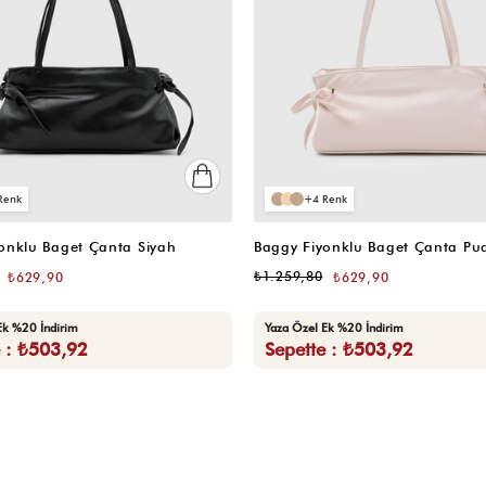
4
onklu Baget Çanta Siyah
₺1.259,80
₺629,90
₺629,90
Ek %20 İndirim
Yaza Özel Ek %20 İndirim
e : ₺503,92
Sepette : ₺503,92