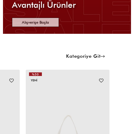
Avantajlı Ürünler
Alışverişe Başla
Kategoriye Git
%50
%50
YENI
YENI