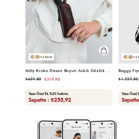
4
4
Milly Kroko Desen Boyun Askılı Gözlük Kılıfı Bordo
Baggy Fiy
₺639,80
₺1.259,80
₺319,90
Yaza Özel Ek %20 İndirim
Yaza Özel 
Sepette : ₺255,92
Sepett