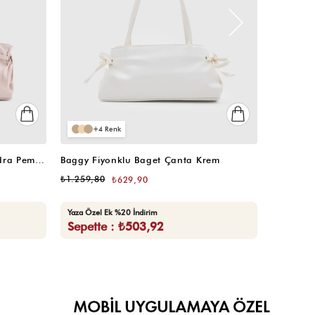
4
4
Baggy Fiyonklu Baget Çanta Pudra Pembe
Baggy Fiyonklu Baget Çanta Krem
Baggy Fi
₺1.259,80
₺1.259,8
₺629,90
Yaza Özel Ek %20 İndirim
Yaza Özel
Sepette : ₺503,92
Sepett