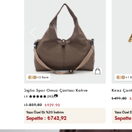
5
5
ı
Giglio Spor Omuz Çantası Pembe
Giglio Sp
4.8
₺1.859,80
₺929,90
₺1.859,80
Yaza Özel Ek %20 İndirim
Yaza Özel 
Sepette : ₺743,92
Sepett