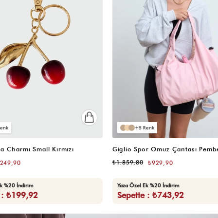
4
or Omuz Çantası Bej
📷
📷
(203)
4.9
(5263)
₺1.399,80
₺929,90
₺699,90
Ek %20 İndirim
Yaza Özel Ek %20 İndirim
e : ₺743,92
Sepette : ₺559,92