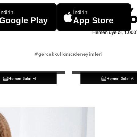
İndirin
İndirin
Google Play
App Store
#gercekkullanıcıdeneyimleri
Hemen Satın Al
Hemen Satın Al