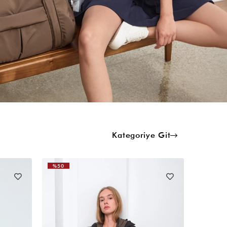
Kategoriye Git
%50
%50