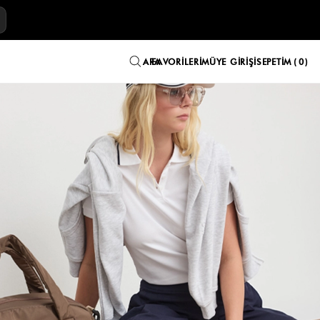
YE
FAVORILERIM
ÜYE GIRIŞI
SEPETIM
0