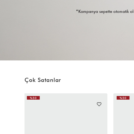
Çok Satanlar
%50
%50
YENI