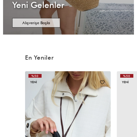
Yeni Gelenler
Alışverişe Başla
En Yeniler
%50
%50
YENI
YENI