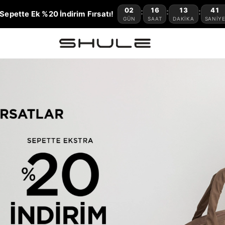
02
16
13
35
:
:
:
.500 TL ve Üzeri Ücretsiz Kargo!
GÜN
SAAT
DAKIKA
SANI