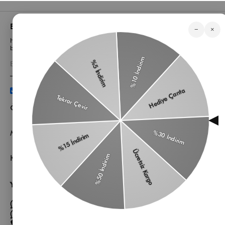
Bizden Haberler
−
×
Haberlerimiz, özel tekliflerimiz ve favori stillerimiz hakkında ilk siz
bilgi sahibi olun
Üyelik koşullarını
ve
kişisel verilerimin
korunmasını kabul
ediyorum.
Öne Çıkan Kategorilerimiz
Müşteri Hizmetleri
Kurumsal
Yardıma mı ihtiyacın var?
Müşteri Hizmetleri WhatsApp Hattı
Toptan Satış Whatsapp Hattı
0 850 305 86 91