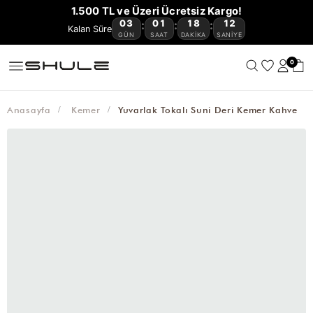
YENİ
CÜZDAN
ÇOK
VE
OMUZ
ÇAPRAZ
BAGET
HASIR
KANVAS
AVANTAJLI
1.500 TL ve Üzeri Ücretsiz Kargo!
GELENLER
VE
KEMER
AKSESUAR
SATANLAR
SEYAHAT
ÇANTASI
ÇANTA
ÇANTA
ÇANTA
ÇANTA
ÜRÜNLER
03
01
18
12
:
:
:
🔥
KARTLIKLAR
ÇANTASI
GÜN
SAAT
DAKIKA
SANIYE
0
Anasayfa
Kemer
Yuvarlak Tokalı Suni Deri Kemer Kahve