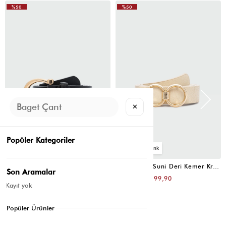
%50
%50
✕
Popüler Kategoriler
4
4
Oval Tokalı Klasik Suni Deri Kemer Siyah
Uzun Tokalı Suni Deri Kemer Krem
Son Aramalar
₺399,80
₺399,80
₺199,90
₺199,90
Kayıt yok
Popüler Ürünler