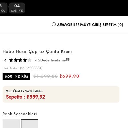
8
03
:
IKA
SANIYE
FAVORILERIM
ÜYE GIRIŞI
SEPETIM
0
Hobo Hasır Çapraz Çanta Krem
📷
4
15
Değerlendirme
(shule008334)
Stok Kodu
₺1.399,80
₺699,90
%
50
İNDIRIM
Yaza Özel Ek %20 İndirim
Sepette : ₺559,92
Renk Seçenekleri