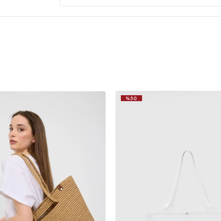
ürünü bayram için sipariş etmiştim arife gunu elime 
çantayı basık gösteriyor görselde ki gibi değil bir k
vidaların yeri var ama tutacak vida yok almak istey
N** N**
7 Ağustos 2026
iki kullanımda kilit yerinin vidası çıktı maalesef. ku
%50
VIDEOLU
ÜRÜN