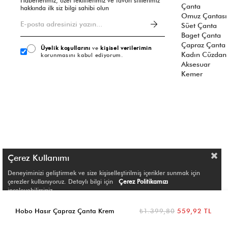
Haberlerimiz, özel tekliflerimiz ve favori stillerimiz
Çanta
hakkında ilk siz bilgi sahibi olun
Omuz Çantası
Süet Çanta
Baget Çanta
Çapraz Çanta
Üyelik koşullarını
ve
kişisel verilerimin
Kadın Cüzdan
korunmasını kabul ediyorum.
Aksesuar
Kemer
Çerez Kullanımı
Deneyiminizi geliştirmek ve size kişiselleştirilmiş içerikler sunmak için
çerezler kullanıyoruz. Detaylı bilgi için
Çerez Politikamızı
inceleyebilirsiniz.
© Shule. All right reserved.
Hobo Hasır Çapraz Çanta Krem
₺1.399,80
559,92 TL