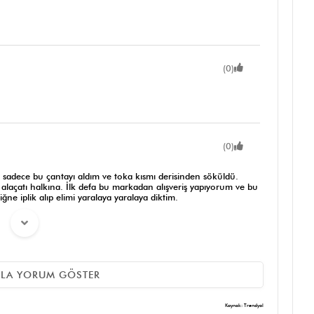
(0)
(0)
 sadece bu çantayı aldım ve toka kısmı derisinden söküldü.
alaçatı halkına. İlk defa bu markadan alışveriş yapıyorum ve bu
e iplik alıp elimi yaralaya yaralaya diktim.
ZLA YORUM GÖSTER
(0)
Kaynak: Trendyol