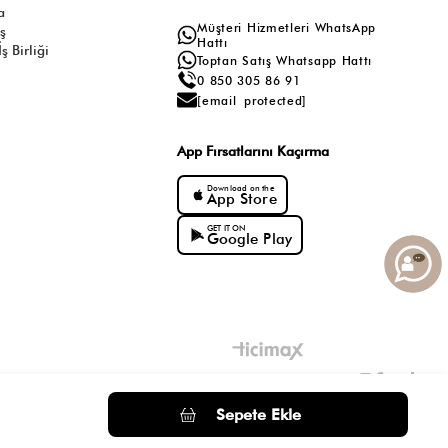
a
Müşteri Hizmetleri WhatsApp
ış
Hattı
ş Birliği
Toptan Satış Whatsapp Hattı
0 850 305 86 91
[email protected]
App Fırsatlarını Kaçırma
Download on the
App Store
GET IT ON
Google Play