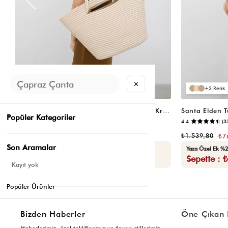
✕
3
3
Santa Elden Tutmalı Hasır Omuz Çantası Krem
Popüler Kategoriler
📷
4.9
(11)
4.4
(3
₺1.539,80
₺1.539,80
₺769,90
₺7
Son Aramalar
Seçili Ürünlerde Ek %30 İndirim
Yaza Özel Ek %2
Sepette : ₺538,93
Sepette : 
Kayıt yok
Popüler Ürünler
Bizden Haberler
Öne Çıkan 