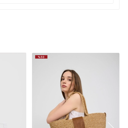
ulaştı kargo geç geldi ürünün üst kısmındaki tutma yeri kısa
ere kullanımda üst açma kısmındaki tokası çıktı kenarında minik
en arkadalar bence iki kere düşünsün
(0)
llanamıyorum
%50