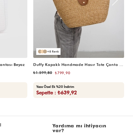
8
antası Beyaz
Duffy Kapaklı Handmade Hasır Tote Çanta Vizon
4.
₺1.599,80
₺799,90
₺
Yaza Özel Ek %20 İndirim
Sepette : ₺639,92
l
Yardıma mı ihtiyacın
var?