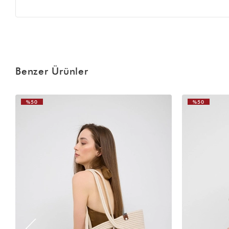
Benzer Ürünler
%50
%50
VIDEOLU
ÜRÜN