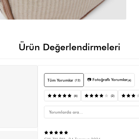
Ürün Değerlendirmeleri
📷 Fotoğraflı Yorumlar
Tüm Yorumlar
(12)
(4)
(6)
(2)