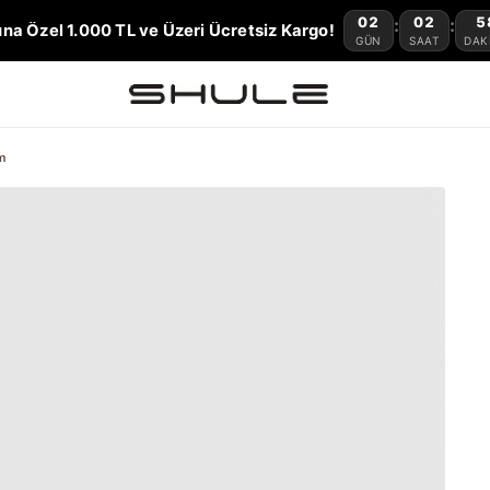
02
02
5
:
:
na Özel 1.000 TL ve Üzeri Ücretsiz Kargo!
GÜN
SAAT
DAK
m