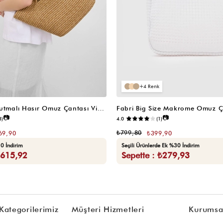
4
Santa Elden Tutmalı Hasır Omuz Çantası Vizon
Fabri Big Size Makrome Omuz Ç
📷
📷
3)
4.0
(1)
₺799,80
69,90
₺399,90
0 İndirim
Seçili Ürünlerde Ek %30 İndirim
₺615,92
Sepette : ₺279,93
Kategorilerimiz
Müşteri Hizmetleri
Kurumsa