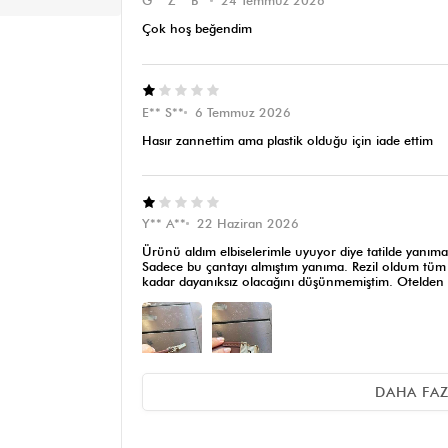
G** Z** B**
24 Temmuz 2026
Çok hoş beğendim
E** S**
6 Temmuz 2026
Hasır zannettim ama plastik olduğu için iade ettim
Y** A**
22 Haziran 2026
Ürünü aldım elbiselerimle uyuyor diye tatilde yanıma
Sadece bu çantayı almıştım yanıma. Rezil oldum tüm 
kadar dayanıksız olacağını düşünmemiştim. Otelden iğn
DAHA FA
M** K**
29 Mayıs 2026