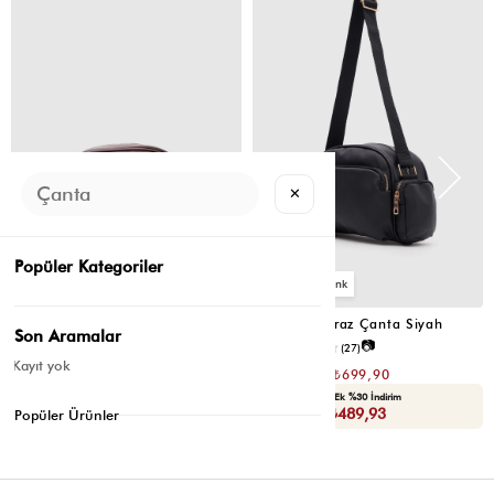
ÜRÜN
ÜRÜN
✕
Popüler Kategoriler
2
2
Montes Çapraz Çanta Acı Kahve
Montes Çapraz Çanta Siyah
Son Aramalar
📷
📷
4.5
(12)
4.6
(27)
Kayıt yok
₺1.399,80
₺1.399,80
₺699,90
₺699,90
Seçili Ürünlerde Ek %30 İndirim
Seçili Ürünlerde Ek %30 İndirim
Sepette : ₺489,93
Sepette : ₺489,93
Popüler Ürünler