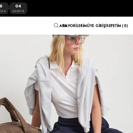
5
58
:
IKA
SANIYE
FAVORILERIM
ÜYE GIRIŞI
SEPETIM
0