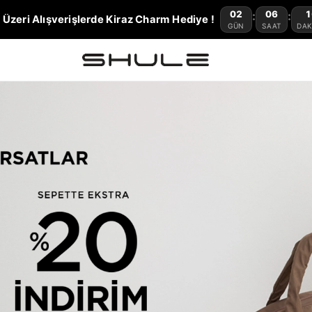
02
06
1
:
:
 Üzeri Alışverişlerde Kiraz Charm Hediye !
GÜN
SAAT
DAK