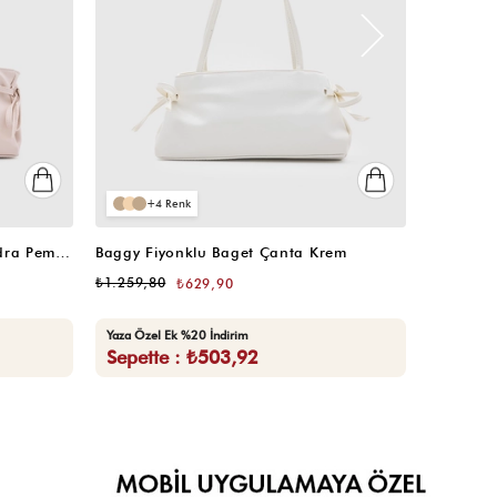
4
4
Baggy Fiyonklu Baget Çanta Pudra Pembe
Baggy Fiyonklu Baget Çanta Krem
Baggy Fi
₺1.259,80
₺1.259,8
₺629,90
Yaza Özel Ek %20 İndirim
Yaza Özel
Sepette : ₺503,92
Sepett