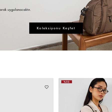
Koleksiyonu Keşfet
%50
YENI