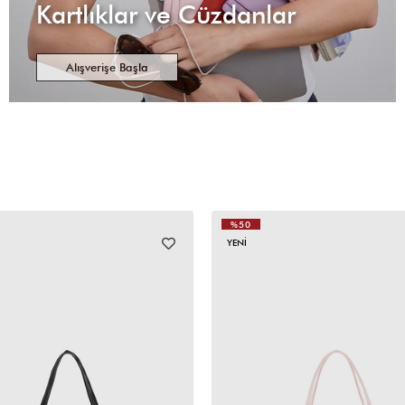
Kartlıklar ve Cüzdanlar
Alışverişe Başla
%50
YENI