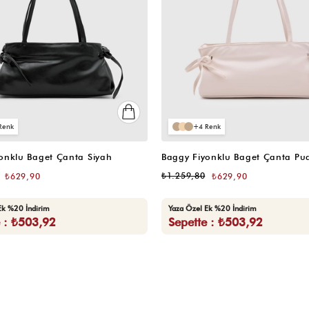
4
onklu Baget Çanta Siyah
₺1.259,80
₺629,90
₺629,90
Ek %20 İndirim
Yaza Özel Ek %20 İndirim
e : ₺503,92
Sepette : ₺503,92