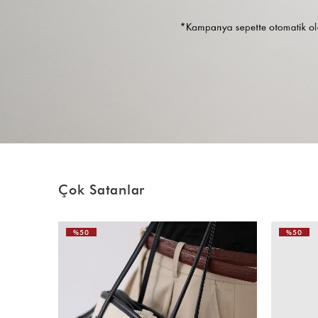
Çok Satanlar
%50
%50