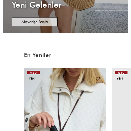
Yeni Gelenler
Alışverişe Başla
En Yeniler
%50
%50
YENI
YENI