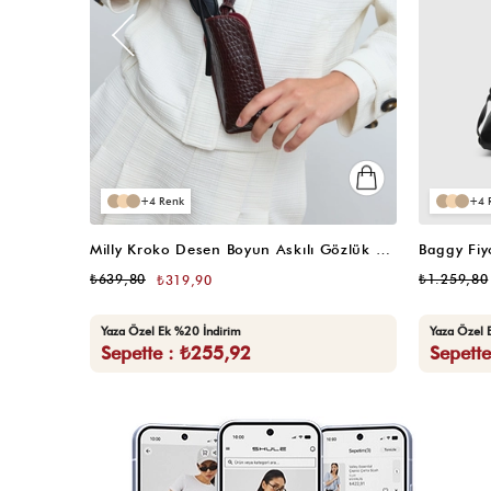
4
4
Milly Kroko Desen Boyun Askılı Gözlük Kılıfı Bordo
Baggy Fiy
₺639,80
₺1.259,80
₺319,90
Yaza Özel Ek %20 İndirim
Yaza Özel 
Sepette : ₺255,92
Sepett