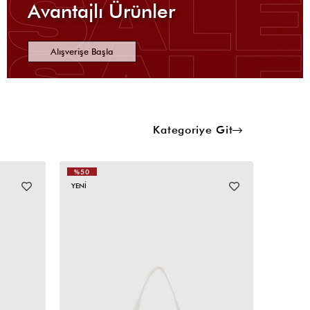
Avantajlı Ürünler
Alışverişe Başla
Kategoriye Git
%50
%50
YENI
YENI