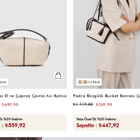
5
 Monogram Omuz Çantası Siyah
Alya Fular Detaylı Baget Çanta
📷
(68)
₺1.199,80
₺599,90
₺599,90
Ek %20 İndirim
Yaza Özel Ek %20 İndirim
e : ₺479,92
Sepette : ₺479,92