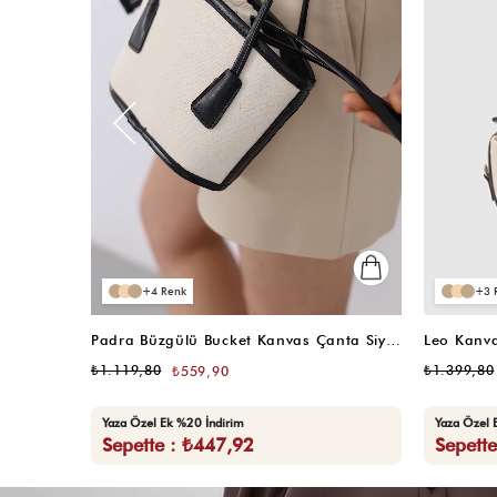
4
3
Acı Kahve
Padra Büzgülü Bucket Kanvas Çanta Kahve
Michelle
4.7
₺1.119,80
₺559,90
₺1.199,80
Yaza Özel Ek %20 İndirim
Yaza Özel 
Sepette : ₺447,92
Sepett