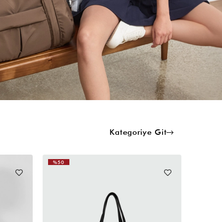
Kategoriye Git
%50
%50
YENI