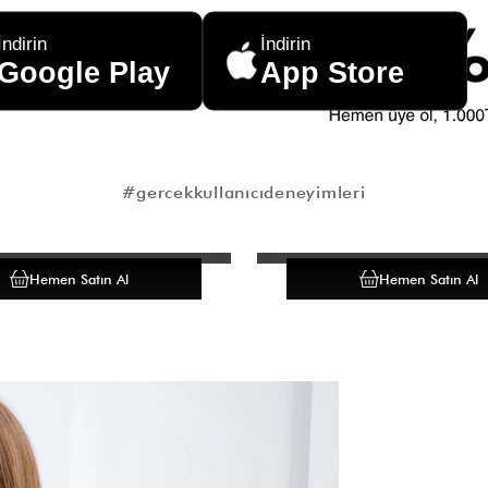
İndirin
İndirin
Google Play
App Store
#gercekkullanıcıdeneyimleri
Hemen Satın Al
Hemen Satın Al