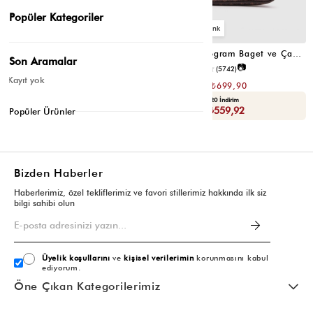
Popüler Kategoriler
4
4
Farme Monogram Baget ve Çapraz Çanta Bej
Farme Monogram Baget ve Çapraz Çanta Kahverengi
Son Aramalar
📷
₺1.399,80
4.7
(5742)
₺699,90
Kayıt yok
₺1.399,80
₺699,90
Yaza Özel Ek %20 İndirim
Yaza Özel Ek %20 İndirim
Sepette : ₺559,92
Sepette : ₺559,92
Popüler Ürünler
Bizden Haberler
Haberlerimiz, özel tekliflerimiz ve favori stillerimiz hakkında ilk siz
bilgi sahibi olun
Üyelik koşullarını
ve
kişisel verilerimin
korunmasını kabul
ediyorum.
Öne Çıkan Kategorilerimiz