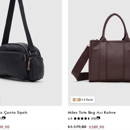
2
z Çanta Siyah
Miles Tote Bag Acı Kahve
📷
📷
7)
4.5
(95)
₺1.179,80
99,90
₺589,90