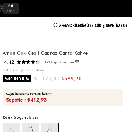
23
:
SANIYE
FAVORILERIM
ÜYE GIRIŞI
SEPETIM
0
Amou Çok Cepli Çapraz Çanta Kahve
📷
4.42
12
Değerlendirme
(shule008464)
Stok Kodu
₺1.179,80
₺589,90
%
50
İNDIRIM
Seçili Ürünlerde Ek %30 İndirim
Sepette : ₺412,93
Renk Seçenekleri