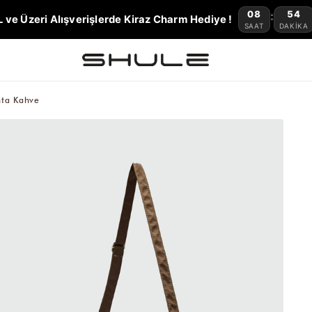
08
54
:
L ve Üzeri Alışverişlerde Kiraz Charm Hediye !
SAAT
DAKIKA
ta Kahve