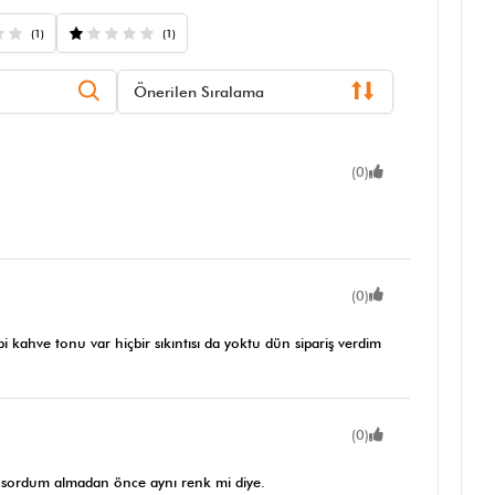
(1)
(1)
Önerilen Sıralama
(0)
(0)
kahve tonu var hiçbir sıkıntısı da yoktu dün sipariş verdim
(0)
kle sordum almadan önce aynı renk mi diye.