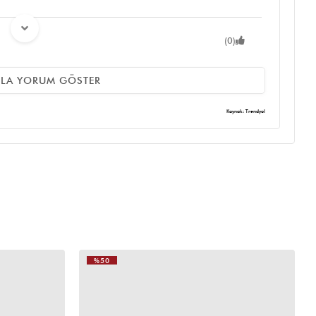
(0)
 daha büyük gönül rahatlığıyla alabilirsiniz tavsiye
ZLA YORUM GÖSTER
Kaynak: Trendyol
(0)
%50