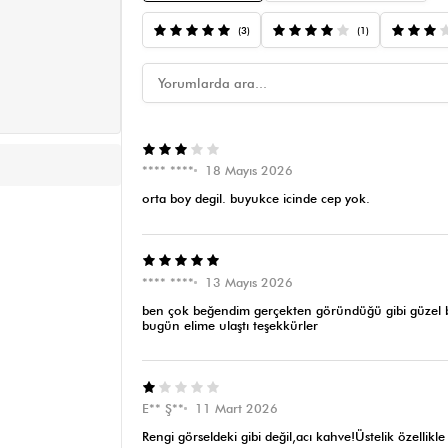
(3)
(1)
**** ****
18 Mayıs 2026
orta boy degil. buyukce icinde cep yok.
**** ****
13 Mayıs 2026
ben çok beğendim gerçekten göründüğü gibi güzel bi 
bugün elime ulaştı teşekkürler
E** Ş**
11 Mart 2026
Rengi görseldeki gibi değil,acı kahve!Üstelik özelli