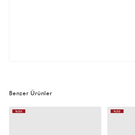
Benzer Ürünler
%50
%50
VIDEOLU
VIDEOLU
ÜRÜN
ÜRÜN