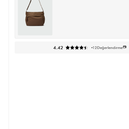
📷
4.42
12
Değerlendirme