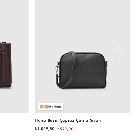
4
Hana Basic Çapraz Çanta Siyah
H
₺1.059,80
₺
₺529,90