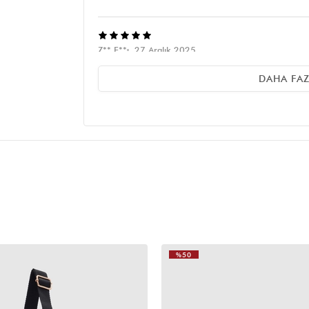
Z** E**
27 Aralık 2025
Fiyatına göre çok kaliteli duruyor ebatı beklediğimden
DAHA FA
G** O**
20 Kasım 2025
Çok hafif güzel bi çanta
%50
VIDEOLU
ÜRÜN