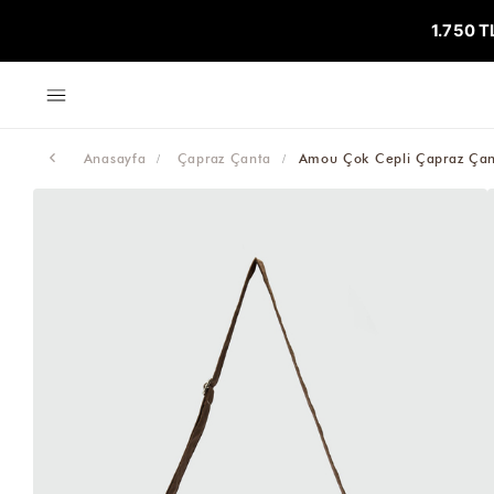
1.750 T
Anasayfa
Çapraz Çanta
Amou Çok Cepli Çapraz Çan