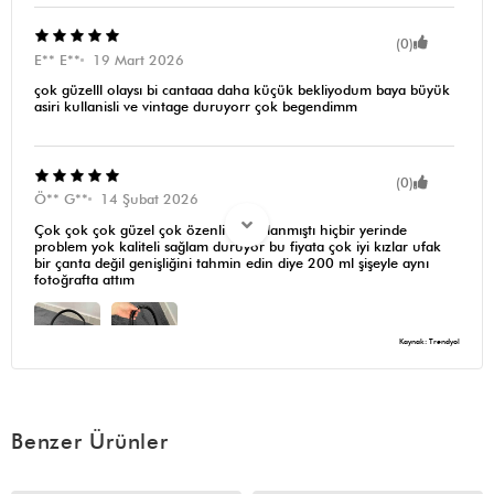
(0)
E** E**
19 Mart 2026
çok güzelll olaysı bi cantaaa daha küçük bekliyodum baya büyük
asiri kullanisli ve vintage duruyorr çok begendimm
(0)
Ö** G**
14 Şubat 2026
Çok çok çok güzel çok özenli kargolanmıştı hiçbir yerinde
problem yok kaliteli sağlam duruyor bu fiyata çok iyi kızlar ufak
bir çanta değil genişliğini tahmin edin diye 200 ml şişeyle aynı
fotoğrafta attım
Kaynak: Trendyol
Benzer Ürünler