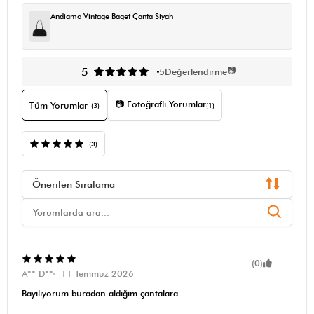
Andiamo Vintage Baget Çanta Siyah
📷
5
5
Değerlendirme
📷 Fotoğraflı Yorumlar
Tüm Yorumlar
(3)
(1)
(3)
Önerilen Sıralama
(0)
A** D**
11 Temmuz 2026
Bayılıyorum buradan aldığım çantalara