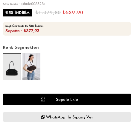
(shule008528)
Stok Kodu
₺1.079,80
₺539,90
%
50
İNDIRIM
Seçili Ürünlerde Ek %30 İndirim
Sepette : ₺377,93
Renk Seçenekleri
WhatsApp ile Sipariş Ver