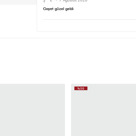
Ş** E**
7 Ağustos 2026
Gayet güzel geldi
%50