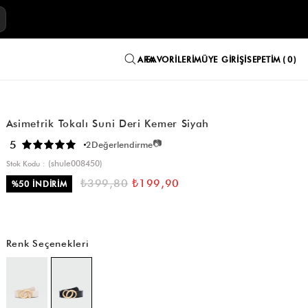
E
FAVORILERIM
ÜYE GIRIŞI
SEPETIM
0
Asimetrik Tokalı Suni Deri Kemer Siyah
📷
5
2
Değerlendirme
(shule008450)
Stok Kodu
₺399,80
₺199,90
%
50
İNDIRIM
Renk Seçenekleri