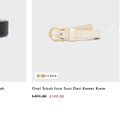
2
yah
Oval Tokalı İnce Suni Deri Kemer Krem
O
₺399,80
₺
₺199,90