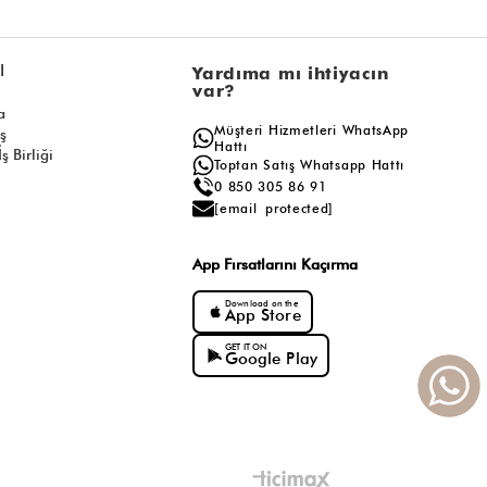
l
Yardıma mı ihtiyacın
var?
a
Müşteri Hizmetleri WhatsApp
ış
Hattı
ş Birliği
Toptan Satış Whatsapp Hattı
0 850 305 86 91
[email protected]
App Fırsatlarını Kaçırma
Download on the
App Store
GET IT ON
Google Play