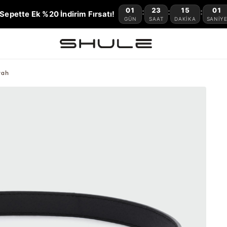
01
23
15
01
:
:
:
Sepette Ek %20 İndirim Fırsatı!
GÜN
SAAT
DAKIKA
SANIY
yah