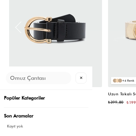
✕
4
4
Oval Tokalı Klasik Suni Deri Kemer Siyah
Uzun Tokalı 
Popüler Kategoriler
₺399,80
₺399,80
₺199,90
₺199
Son Aramalar
Kayıt yok