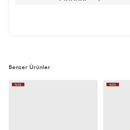
Benzer Ürünler
%50
%50