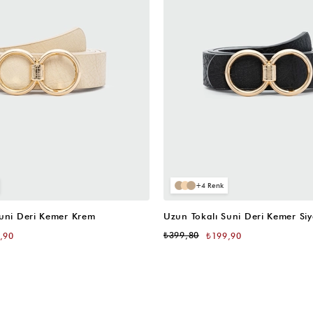
4
Suni Deri Kemer Krem
Uzun Tokalı Suni Deri Kemer Si
₺399,80
,90
₺199,90