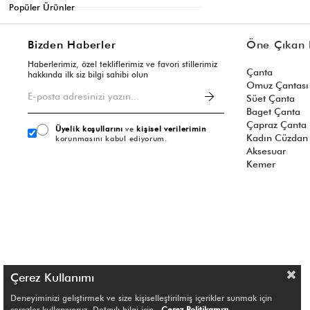
Popüler Ürünler
Bizden Haberler
Öne Çıkan 
Haberlerimiz, özel tekliflerimiz ve favori stillerimiz
Çanta
hakkında ilk siz bilgi sahibi olun
Omuz Çantası
Süet Çanta
Baget Çanta
Çapraz Çanta
Üyelik koşullarını
ve
kişisel verilerimin
Kadın Cüzdan
korunmasını kabul ediyorum.
Aksesuar
Kemer
Çerez Kullanımı
Deneyiminizi geliştirmek ve size kişiselleştirilmiş içerikler sunmak için
çerezler kullanıyoruz. Detaylı bilgi için
Çerez Politikamızı