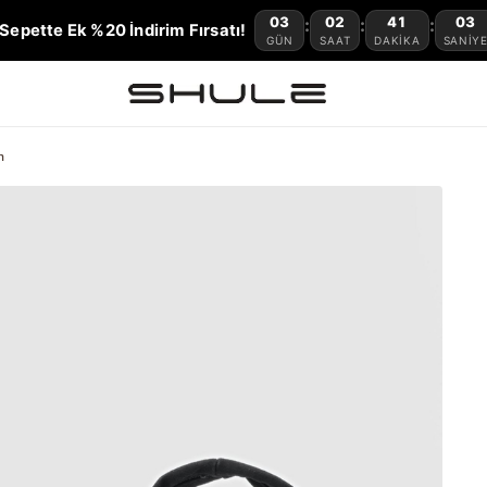
03
02
41
02
:
:
:
Sepette Ek %20 İndirim Fırsatı!
GÜN
SAAT
DAKIKA
SANIY
h