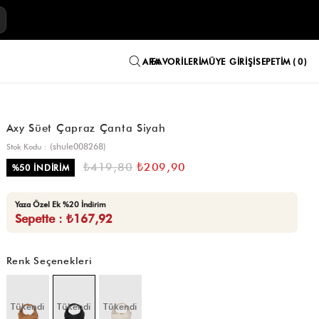
E
FAVORILERIM
ÜYE GIRIŞI
SEPETIM
0
Axy Süet Çapraz Çanta Siyah
(shule008268)
Stok Kodu
₺419,80
₺209,90
%
50
İNDIRIM
Yaza Özel Ek %20 İndirim
Sepette : ₺167,92
Renk Seçenekleri
Tükendi
Tükendi
Tükendi