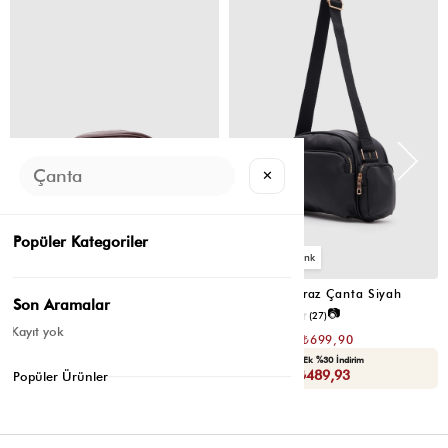
ÜRÜN
ÜRÜN
✕
Popüler Kategoriler
2
2
Montes Çapraz Çanta Acı Kahve
Montes Çapraz Çanta Siyah
Son Aramalar
📷
📷
4.5
(12)
4.6
(27)
Kayıt yok
₺1.399,80
₺1.399,80
₺699,90
₺699,90
Seçili Ürünlerde Ek %30 İndirim
Seçili Ürünlerde Ek %30 İndirim
Sepette : ₺489,93
Sepette : ₺489,93
Popüler Ürünler