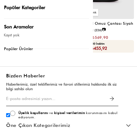
Popüler Kategoriler
6
6
Valerie Oval Omuz Çantası Vizon
Valerie Oval Omuz Çantası Siyah
Son Aramalar
📷
📷
3.4
(12)
4.2
(226)
Kayıt yok
₺1.139,80
₺1.139,80
₺569,90
₺569,90
Seçili Ürünlerde Ek %30 İndirim
Yaza Özel Ek %20 İndirim
Sepette : ₺398,93
Sepette : ₺455,92
Popüler Ürünler
Bizden Haberler
Haberlerimiz, özel tekliflerimiz ve favori stillerimiz hakkında ilk siz
bilgi sahibi olun
Üyelik koşullarını
ve
kişisel verilerimin
korunmasını kabul
ediyorum.
Öne Çıkan Kategorilerimiz