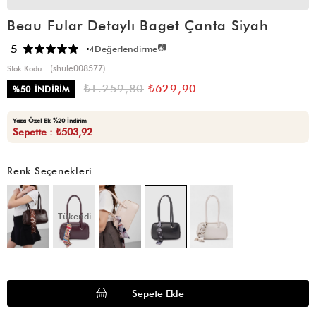
Beau Fular Detaylı Baget Çanta Siyah
📷
5
4
Değerlendirme
(shule008577)
Stok Kodu
₺1.259,80
₺629,90
%
50
İNDIRIM
Yaza Özel Ek %20 İndirim
Sepette : ₺503,92
Renk Seçenekleri
Tükendi