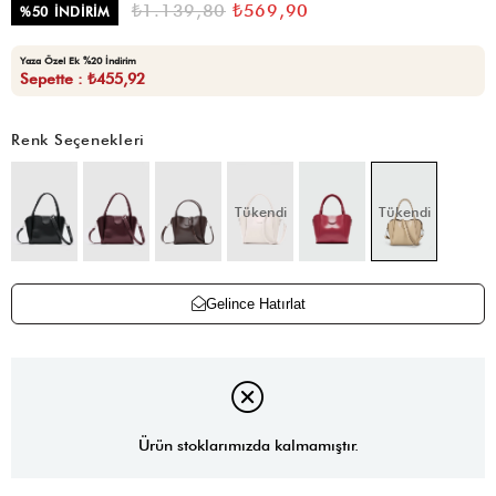
₺1.139,80
₺569,90
%
50
İNDIRIM
Yaza Özel Ek %20 İndirim
Sepette : ₺455,92
Renk Seçenekleri
Tükendi
Tükendi
Gelince Hatırlat
Ürün stoklarımızda kalmamıştır.