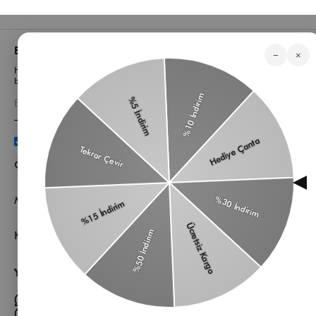
Bizden Haberler
−
×
Haberlerimiz, özel tekliflerimiz ve favori stillerimiz hakkında ilk siz
bilgi sahibi olun
Üyelik koşullarını
ve
kişisel verilerimin
korunmasını kabul
ediyorum.
Öne Çıkan Kategorilerimiz
Müşteri Hizmetleri
Kurumsal
Yardıma mı ihtiyacın var?
Müşteri Hizmetleri WhatsApp Hattı
Toptan Satış Whatsapp Hattı