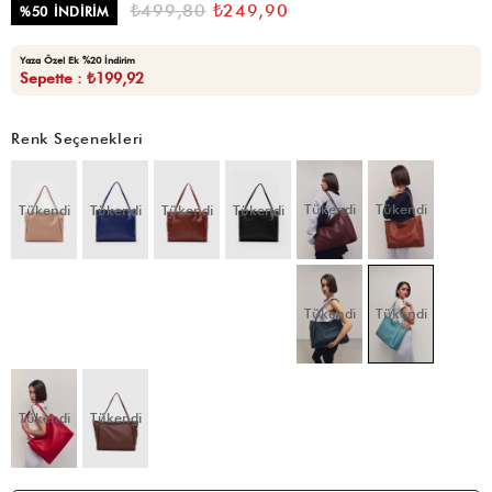
₺499,80
₺249,90
%
50
İNDIRIM
Yaza Özel Ek %20 İndirim
Sepette : ₺199,92
Renk Seçenekleri
Tükendi
Tükendi
Tükendi
Tükendi
Tükendi
Tükendi
Tükendi
Tükendi
Tükendi
Tükendi