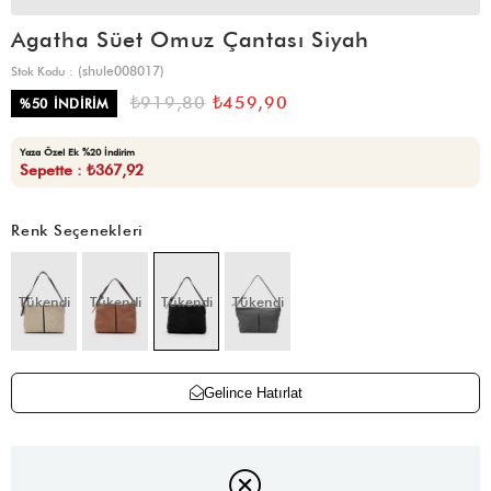
Agatha Süet Omuz Çantası Siyah
(shule008017)
Stok Kodu
₺919,80
₺459,90
%
50
İNDIRIM
Yaza Özel Ek %20 İndirim
Sepette : ₺367,92
Renk Seçenekleri
Tükendi
Tükendi
Tükendi
Tükendi
Gelince Hatırlat