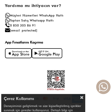
Yardıma mı ihtiyacın var?
Müşteri Hizmetleri WhatsApp Hattı
Toptan Satış Whatsapp Hattı
0 850 305 86 91
[email protected]
App Fırsatlarını Kaçırma
Download on the
GET IT ON
App Store
Google Play
Çerez Kullanımı
Deneyiminizi geliştirmek ve size kişiselleştirilmiş içerikler
sunmak için çerezler kullanıyoruz. Detaylı bilgi için