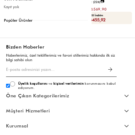
📷
📷
3.4
(12)
4.2
(226)
Kayıt yok
₺1.139,80
₺1.139,80
₺569,90
₺569,90
Seçili Ürünlerde Ek %30 İndirim
Yaza Özel Ek %20 İndirim
Sepette : ₺398,93
Sepette : ₺455,92
Popüler Ürünler
Bizden Haberler
Haberlerimiz, özel tekliflerimiz ve favori stillerimiz hakkında ilk siz
bilgi sahibi olun
Üyelik koşullarını
ve
kişisel verilerimin
korunmasını kabul
ediyorum.
Öne Çıkan Kategorilerimiz
Müşteri Hizmetleri
Kurumsal