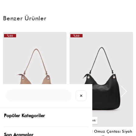
Benzer Ürünler
%50
%50
VIDEOLU
ÜRÜN
✕
Popüler Kategoriler
6
6
Valerie Oval Omuz Çantası Vizon
Valerie Oval Omuz Çantası Siyah
Son Aramalar