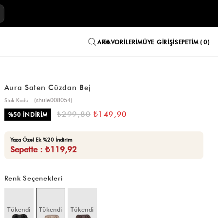
E
FAVORILERIM
ÜYE GIRIŞI
SEPETIM
0
Aura Saten Cüzdan Bej
(shule008054)
Stok Kodu
₺299,80
₺149,90
%
50
İNDIRIM
Yaza Özel Ek %20 İndirim
Sepette : ₺119,92
Renk Seçenekleri
Tükendi
Tükendi
Tükendi