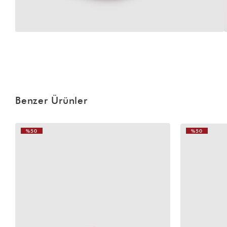
Benzer Ürünler
%50
%50