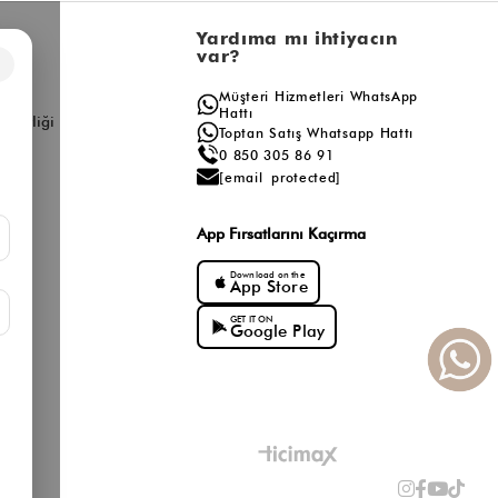
l
Yardıma mı ihtiyacın
var?
×
a
Müşteri Hizmetleri WhatsApp
ış
Hattı
ş Birliği
Toptan Satış Whatsapp Hattı
0 850 305 86 91
[email protected]
App Fırsatlarını Kaçırma
Download on the
App Store
GET IT ON
Google Play