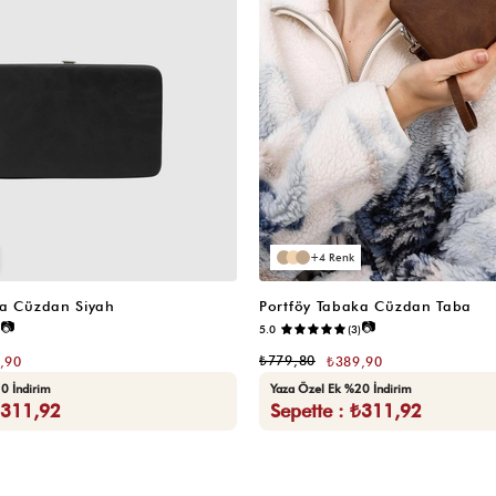
4
ka Cüzdan Siyah
Portföy Tabaka Cüzdan Taba
📷
📷
5.0
(3)
₺779,80
,90
₺389,90
0 İndirim
Yaza Özel Ek %20 İndirim
₺311,92
Sepette : ₺311,92