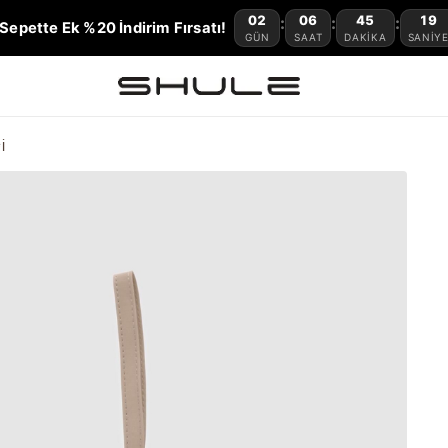
02
06
45
18
:
:
:
Sepette Ek %20 İndirim Fırsatı!
GÜN
SAAT
DAKIKA
SANIY
j