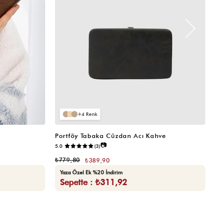
4
Portföy Tabaka Cüzdan Acı Kahve
K
📷
5.0
(3)
5.
₺779,80
₺
₺389,90
Yaza Özel Ek %20 İndirim
Sepette : ₺311,92