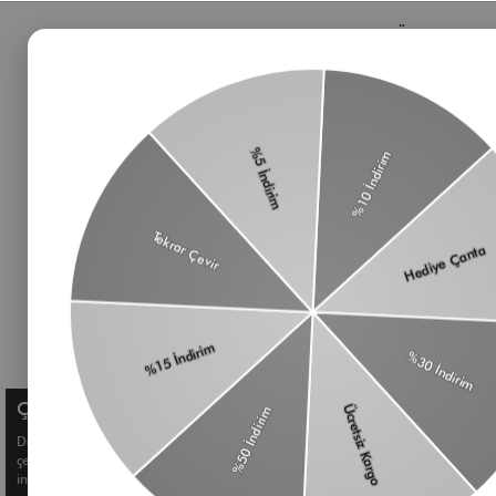
Bizden Haberler
Öne Çıkan 
Haberlerimiz, özel tekliflerimiz ve favori stillerimiz
Çanta
hakkında ilk siz bilgi sahibi olun
Omuz Çantası
Süet Çanta
Baget Çanta
Çapraz Çanta
Üyelik koşullarını
ve
kişisel verilerimin
Kadın Cüzdan
korunmasını kabul ediyorum.
Aksesuar
Kemer
Çerez Kullanımı
Deneyiminizi geliştirmek ve size kişiselleştirilmiş içerikler sunmak için
çerezler kullanıyoruz. Detaylı bilgi için
Çerez Politikamızı
inceleyebilirsiniz.
© Shule. All right reserved.