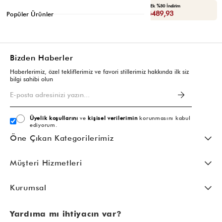
Seçili Ürünlerde Ek %30 İndirim
Seçili Ürünlerde Ek %30 İndirim
Sepette : ₺489,93
Sepette : ₺489,93
Popüler Ürünler
Bizden Haberler
Haberlerimiz, özel tekliflerimiz ve favori stillerimiz hakkında ilk siz
bilgi sahibi olun
Üyelik koşullarını
ve
kişisel verilerimin
korunmasını kabul
ediyorum.
Öne Çıkan Kategorilerimiz
Müşteri Hizmetleri
Kurumsal
Yardıma mı ihtiyacın var?