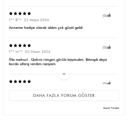
(0)
T** B**
23 Mayıs 2026
Anneme hediye olarak aldım çok güzel geldi
(0)
T** m**
03 Nisan 2026
Əla mehsul . Qəhvə rəngini görüb bəyəndim. Bitmişdi deyə
bordo sifariş verdim.raziyam
(0)
y** b**
17 Mart 2026
DAHA FAZLA YORUM GÖSTER
çok tatlış
Kaynak: Trendyol
(0)
D** B**
12 Mart 2026
Cox pis halda gelib((((((