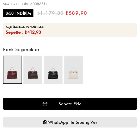
(shule008351)
Stok Kodu
₺1.179,80
₺589,90
%
50
İNDIRIM
Seçili Ürünlerde Ek %30 İndirim
Sepette : ₺412,93
Renk Seçenekleri
WhatsApp ile Sipariş Ver