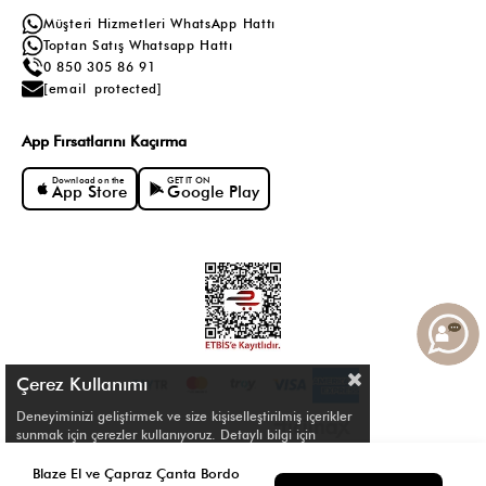
Müşteri Hizmetleri WhatsApp Hattı
Toptan Satış Whatsapp Hattı
0 850 305 86 91
[email protected]
App Fırsatlarını Kaçırma
Download on the
GET IT ON
App Store
Google Play
Çerez Kullanımı
Deneyiminizi geliştirmek ve size kişiselleştirilmiş içerikler
sunmak için çerezler kullanıyoruz. Detaylı bilgi için
Çerez Politikamızı
inceleyebilirsiniz.
© Shule. All right reserved.
Blaze El ve Çapraz Çanta Bordo