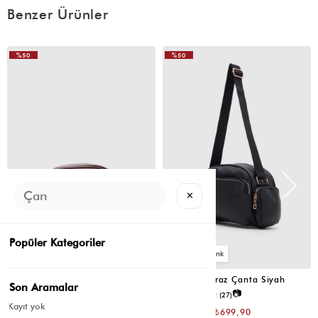
Benzer Ürünler
%50
%50
VIDEOLU
VIDEOLU
ÜRÜN
ÜRÜN
✕
Popüler Kategoriler
2
2
Montes Çapraz Çanta Acı Kahve
Montes Çapraz Çanta Siyah
Son Aramalar
📷
📷
4.5
(12)
4.6
(27)
Kayıt yok
₺1.399,80
₺1.399,80
₺699,90
₺699,90