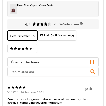
Blaze El ve Çapraz Çanta Bordo
📷
4.4
35
Değerlendirme
📷 Fotoğraflı Yorumlar
Tüm Yorumlar
(13)
(3)
(13)
Önerilen Sıralama
(0)
Y** K**
26 Haziran 2026
Anneme anneler günü hediyesi olarak aldım anne için biraz
küçük bi çanta ama güzelliği muhteşem