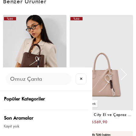
Benzer Ürünler
%50
%50
VIDEOLU
ÜRÜN
✕
Popüler Kategoriler
5
5
Ivy Kombine City El ve Çapraz Çanta Acı Kahve
Ivy Kombine City El ve Çapraz Çanta Bej
Son Aramalar
₺1.139,80
₺1.139,80
₺569,90
₺569,90
Kayıt yok
Yaza Özel Ek %20 İndirim
Seçili Ürünlerde Ek %30 İndirim