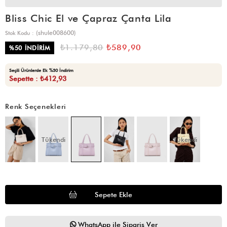
Bliss Chic El ve Çapraz Çanta Lila
(shule008600)
Stok Kodu
₺1.179,80
₺589,90
%
50
İNDIRIM
Seçili Ürünlerde Ek %30 İndirim
Sepette : ₺412,93
Renk Seçenekleri
Tükendi
Tükendi
WhatsApp ile Sipariş Ver