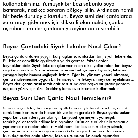
kullanabilirsiniz. Yumuşak bir bezi sabunlu suya
batırarak, nazikçe sararan bölgeyi silin. Ardından nemli
bir bezle durulayıp kurutun. Beyaz suni deri çantalarda
sararmayı gidermek için dikkatli olunmalıdır, çünkü
aşındırıcı ürünler çantanın yüzeyine zarar verebilir.
Beyaz Çantadaki Siyah Lekeler Nasıl Çıkar?
Beyaz çantalarda en yaygın karşılaşılan sorunlardan biri, siyah lekelerdir.
Bu lekeler genellikle giysilerden ya da çevresel faktörlerden
kaynaklanabilir. Siyah lekeleri çıkarmanın en etkili yollarından biri beyaz
silgi kullanmaktır. Silgiyi lekenin üzerine hafifçe uygulayarak, lekenin
yavaşça kaybolmasını sağlayabilirsiniz. Eğer bu yöntem yeterli olmazsa,
çanta malzemesine uygun bir temizleyici ile lekeyi silmeyi deneyebilirsiniz.
Beyaz deri çanta nasıl temizlenir
sorusuna dair başka bir pratik yöntem
ise, deri yüzey için özel üretilmiş temizleyici kremler kullanmaktır.
Beyaz Suni Deri Çanta Nasıl Temizlenir?
Suni deri çanta
lar, hem uygun fiyatlı hem de şık bir alternatiftir, ancak
temizleme konusunda hassas bir yaklaşım gerektirir.
Beyaz çanta bakımı
yaparken, suni deri çantalar için kimyasal içermeyen, yumuşak
temizleyiciler tercih edilmelidir. Aşındırıcı ürünler, suni derinin zamanla
yıpranmasına neden olabilir. Hafif nemli bir bezle suni deriyi silmek,
çantanızın uzun süre dayanmasına katkı sağlar. Çantanın tamamen
kuruduğundan emin olmak, leke oluşumunu önlemek açısından