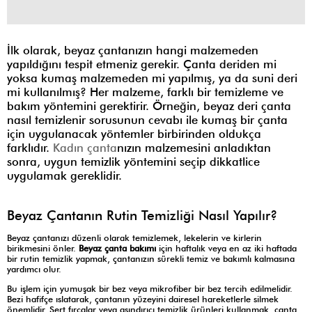
İlk olarak, beyaz çantanızın hangi malzemeden
yapıldığını tespit etmeniz gerekir. Çanta deriden mi
yoksa kumaş malzemeden mi yapılmış, ya da suni deri
mi kullanılmış? Her malzeme, farklı bir temizleme ve
bakım yöntemini gerektirir. Örneğin, beyaz deri çanta
nasıl temizlenir sorusunun cevabı ile kumaş bir çanta
için uygulanacak yöntemler birbirinden oldukça
farklıdır.
Kadın çanta
nızın malzemesini anladıktan
sonra, uygun temizlik yöntemini seçip dikkatlice
uygulamak gereklidir.
Beyaz Çantanın Rutin Temizliği Nasıl Yapılır?
Beyaz çantanızı düzenli olarak temizlemek, lekelerin ve kirlerin
birikmesini önler.
Beyaz çanta bakımı
için haftalık veya en az iki haftada
bir rutin temizlik yapmak, çantanızın sürekli temiz ve bakımlı kalmasına
yardımcı olur.
Bu işlem için yumuşak bir bez veya mikrofiber bir bez tercih edilmelidir.
Bezi hafifçe ıslatarak, çantanın yüzeyini dairesel hareketlerle silmek
önemlidir. Sert fırçalar veya aşındırıcı temizlik ürünleri kullanmak, çanta