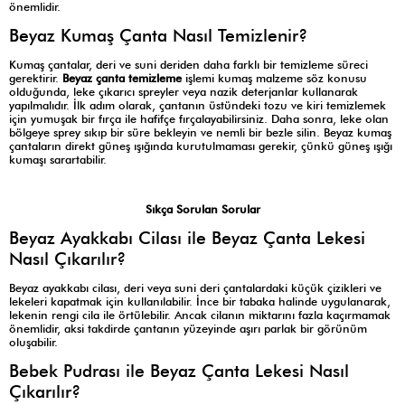
önemlidir.
Beyaz Kumaş Çanta Nasıl Temizlenir?
Kumaş çantalar, deri ve suni deriden daha farklı bir temizleme süreci
gerektirir.
Beyaz çanta temizleme
işlemi kumaş malzeme söz konusu
olduğunda, leke çıkarıcı spreyler veya nazik deterjanlar kullanarak
yapılmalıdır. İlk adım olarak, çantanın üstündeki tozu ve kiri temizlemek
için yumuşak bir fırça ile hafifçe fırçalayabilirsiniz. Daha sonra, leke olan
bölgeye sprey sıkıp bir süre bekleyin ve nemli bir bezle silin. Beyaz kumaş
çantaların direkt güneş ışığında kurutulmaması gerekir, çünkü güneş ışığı
kumaşı sarartabilir.
Sıkça Sorulan Sorular
Beyaz Ayakkabı Cilası ile Beyaz Çanta Lekesi
Nasıl Çıkarılır?
Beyaz ayakkabı cilası, deri veya suni deri çantalardaki küçük çizikleri ve
lekeleri kapatmak için kullanılabilir. İnce bir tabaka halinde uygulanarak,
lekenin rengi cila ile örtülebilir. Ancak cilanın miktarını fazla kaçırmamak
önemlidir, aksi takdirde çantanın yüzeyinde aşırı parlak bir görünüm
oluşabilir.
Bebek Pudrası ile Beyaz Çanta Lekesi Nasıl
Çıkarılır?