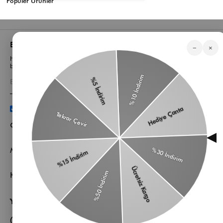
Popüler Ürünler
Listeye dön
Bizden Haberler
−
×
Haberlerimiz, özel tekliflerimiz ve favori stillerimiz hakkında ilk siz
bilgi sahibi olun
Üyelik koşullarını
ve
kişisel verilerimin
korunmasını kabul
ediyorum.
Öne Çıkan Kategorilerimiz
Müşteri Hizmetleri
Kurumsal
Yardıma mı ihtiyacın var?
Müşteri Hizmetleri WhatsApp Hattı