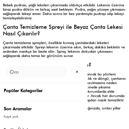
Bebek pudrası, yağlı lekeleri çıkarmada oldukça etkilidir. Lekenin üzerine
biraz pudra dökün ve birkaç saat bekleyin. Pudra, yağın yüzeye çıkmasını
sağlayarak lekeyi emer. Daha sonra bir bez yardımıyla pudrayı silip lekeyi
temizleyebilirsiniz.
Çanta Temizleme Spreyi ile Beyaz Çanta Lekesi
Nasıl Çıkarılır?
Çanta temizleme spreyleri, özellikle kumaş çantalardaki lekeleri
çıkarmada etkilidir. Spreyi lekenin üzerine sıkın, birkaç dakika bekletin ve
ardından nazikçe bir bezle silin. Sprey, lekenin dokudan çıkmasını
sağlayarak daha temiz bir görünüm sunar.
Beyaz Çanta Makinede Yıkanır Mı?
✕
Beyaz çantanızı makinede yıkamak cazip gelebilir, ancak bu yöntem
genellikle tavsiye edilmez. Makinedeki yüksek sıcaklık ve döngü, çantanın
dokusuna zarar verebilir ve çantanın formunun bozulmasına neden
olabilir. Özellikle suni deri ve deri çantalar için makinede yıkama
Popüler Kategoriler
kesinlikle önerilmez. Kumaş çantalar ise bazı özel durumlarda elde
yıkama veya hassas yıkama programında yıkanabilir. Ancak her durumda
en güvenli yöntem, beyaz çanta bakımı için elde yapılan nazik temizliktir.
Beyaz çantalarınızı özenle temizleyip bakımını yaptığınızda, onları yıllar
Son Aramalar
boyunca ilk günkü gibi kullanabilirsiniz.
Kayıt yok
Etiketler:
Genel
Eylül 27, 2024