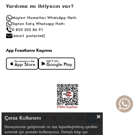
Yardıma mı ihtiyacın var?
Müşteri Hizmetleri WhatsApp Hattı
Toptan Satış Whatsapp Hattı
0 850 305 86 91
[email protected]
App Fırsatlarını Kaçırma
Download on the
GET IT ON
App Store
Google Play
Çerez Kullanımı
Deneyiminizi geliştirmek ve size kişiselleştirilmiş içerikler
sunmak için çerezler kullanıyoruz. Detaylı bilgi için