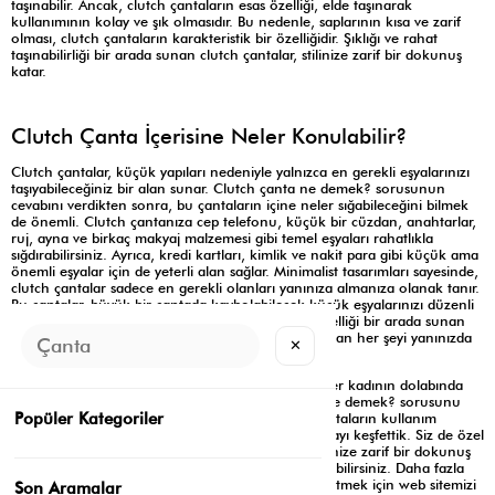
taşınabilir. Ancak, clutch çantaların esas özelliği, elde taşınarak
kullanımının kolay ve şık olmasıdır. Bu nedenle, saplarının kısa ve zarif
olması, clutch çantaların karakteristik bir özelliğidir. Şıklığı ve rahat
taşınabilirliği bir arada sunan clutch çantalar, stilinize zarif bir dokunuş
katar.
Clutch Çanta İçerisine Neler Konulabilir?
Clutch çantalar, küçük yapıları nedeniyle yalnızca en gerekli eşyalarınızı
taşıyabileceğiniz bir alan sunar. Clutch çanta ne demek? sorusunun
cevabını verdikten sonra, bu çantaların içine neler sığabileceğini bilmek
de önemli. Clutch çantanıza cep telefonu, küçük bir cüzdan, anahtarlar,
ruj, ayna ve birkaç makyaj malzemesi gibi temel eşyaları rahatlıkla
sığdırabilirsiniz. Ayrıca, kredi kartları, kimlik ve nakit para gibi küçük ama
önemli eşyalar için de yeterli alan sağlar. Minimalist tasarımları sayesinde,
clutch çantalar sadece en gerekli olanları yanınıza almanıza olanak tanır.
Bu çantalar, büyük bir çantada kaybolabilecek küçük eşyalarınızı düzenli
bir şekilde taşımanıza yardımcı olur. Şıklık ve işlevselliği bir arada sunan
clutch çantalar, tarzınızı tamamlarken ihtiyacınız olan her şeyi yanınızda
✕
taşımanızı sağlar.
Clutch çanta, şıklığı ve zarafeti bir arada sunan, her kadının dolabında
yer alması gereken bir aksesuardır. Clutch çanta ne demek? sorusunu
Popüler Kategoriler
tüm yönleriyle ele aldığımız bu yazıda, bu zarif çantaların kullanım
alanlarından tasarım çeşitlerine kadar pek çok detayı keşfettik. Siz de özel
günlerde veya şık davetlerde clutch çantanızla stilinize zarif bir dokunuş
katabilir, minimalizmin ve işlevselliğin keyfini çıkarabilirsiniz. Daha fazla
bilgi ve şık clutch ve
baget çanta
modellerini keşfetmek için web sitemizi
Son Aramalar