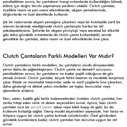
yanıtladıktan sonra, bu çantaların hangi ortamlarda kullanıldığını bilmek,
stiliniz için doğru tercihi yapmanıza yardımcı olabilir. Clutch çantalar,
özellikle resmi ve yarı-resmi etkinliklerde, akşam yemeklerinde,
düğünlerde ve özel davetlerde kullanılır.
Şık bir restoranda akşam yemeğine çıkarken veya bir kokteylde zarif bir
izlenim bırakmak istediğinizde clutch çantanızla harika bir stil
yakalayabilirsiniz. Şehirde bir akşam yürüyüşü veya sanatsal bir etkinlik
gibi daha gündelik ortamlarda da clutch çanta kullanılabilir, ancak
genellikle bu çantalar, daha resmi ve özel etkinliklerde öne çıkar.
Clutch Çantaların Farklı Modelleri Var Mıdır?
Clutch çantaların farklı modelleri, bu çantaların moda dünyasındaki
yerini daha da sağlamlaştırıyor. Clutch çanta ne demek? sorusunu
yanıtladıktan sonra, bu çantaların ne kadar çeşitli olduğuna da göz
atmak önemli. Clutch çantalar, birçok farklı tasarım ve modelde karşımıza
çıkar. Klasik ve minimalist tasarımlar, sade ve zarif çizgilerle öne çıkarken,
daha gösterişli ve dikkat çekici modeller ise taşlar, boncuklar veya
işlemelerle süslenir.
Deri, saten, kadife gibi farklı malzemelerden üretilen clutch çantalar, her
zevke hitap eden renk ve desen seçenekleri sunar. Ayrıca, bazı clutch
çantalar ince bir
zincirli çanta
askısı veya bilek kayışı ile gelir, bu da
kullanım kolaylığı sağlar. Geniş model seçenekleri sayesinde, her tarza ve
ihtiyaca uygun bir clutch çanta bulmak mümkündür. Özel günlerden
gündelik kombinlere kadar, clutch çantalar her duruma uygun bir stil
sunar.