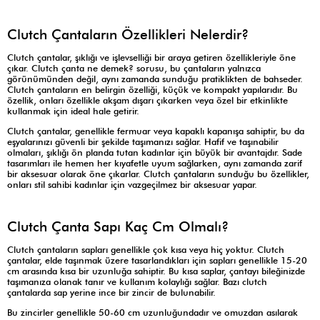
Clutch Çantaların Özellikleri Nelerdir?
Clutch çantalar, şıklığı ve işlevselliği bir araya getiren özellikleriyle öne
çıkar. Clutch çanta ne demek? sorusu, bu çantaların yalnızca
görünümünden değil, aynı zamanda sunduğu pratiklikten de bahseder.
Clutch çantaların en belirgin özelliği, küçük ve kompakt yapılarıdır. Bu
özellik, onları özellikle akşam dışarı çıkarken veya özel bir etkinlikte
kullanmak için ideal hale getirir.
Clutch çantalar, genellikle fermuar veya kapaklı kapanışa sahiptir, bu da
eşyalarınızı güvenli bir şekilde taşımanızı sağlar. Hafif ve taşınabilir
olmaları, şıklığı ön planda tutan kadınlar için büyük bir avantajdır. Sade
tasarımları ile hemen her kıyafetle uyum sağlarken, aynı zamanda zarif
bir aksesuar olarak öne çıkarlar. Clutch çantaların sunduğu bu özellikler,
onları stil sahibi kadınlar için vazgeçilmez bir aksesuar yapar.
Clutch Çanta Sapı Kaç Cm Olmalı?
Clutch çantaların sapları genellikle çok kısa veya hiç yoktur. Clutch
çantalar, elde taşınmak üzere tasarlandıkları için sapları genellikle 15-20
cm arasında kısa bir uzunluğa sahiptir. Bu kısa saplar, çantayı bileğinizde
taşımanıza olanak tanır ve kullanım kolaylığı sağlar. Bazı clutch
çantalarda sap yerine ince bir zincir de bulunabilir.
Bu zincirler genellikle 50-60 cm uzunluğundadır ve omuzdan asılarak