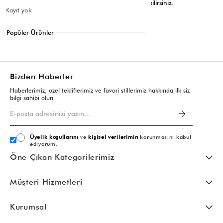
ziyaret edebilir, tarzınıza uygun en iyi çantayı bulabilirsiniz.
Kayıt yok
Etiketler:
Genel
Ağustos 27, 2024
Popüler Ürünler
Listeye dön
Bizden Haberler
Haberlerimiz, özel tekliflerimiz ve favori stillerimiz hakkında ilk siz
bilgi sahibi olun
Üyelik koşullarını
ve
kişisel verilerimin
korunmasını kabul
ediyorum.
Öne Çıkan Kategorilerimiz
Müşteri Hizmetleri
Kurumsal