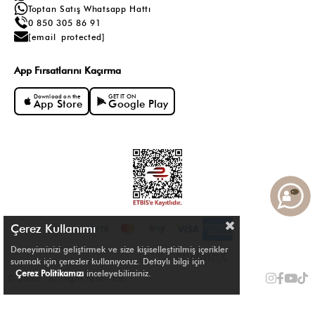
Toptan Satış Whatsapp Hattı
0 850 305 86 91
[email protected]
App Fırsatlarını Kaçırma
Download on the
GET IT ON
App Store
Google Play
Çerez Kullanımı
Deneyiminizi geliştirmek ve size kişiselleştirilmiş içerikler
sunmak için çerezler kullanıyoruz. Detaylı bilgi için
Çerez Politikamızı
inceleyebilirsiniz.
© Shule. All right reserved.