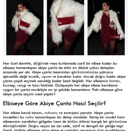
Her özel davette, düğünde veya kutlamada zarif bir elbise kadar bu
elbiseyi tamamlayan abiye çanta da stilin en dikkat çekici detayları
arasında yer alır. Abiye çanta tasarımları görünümünüze yalnızca
işlevsellik değil incelik, uyum ve karakter katar. Ancak doğru kadın abiye
çanta çeşidi seçmek sanıldığı kadar basit değildir. Her elbisenin formu,
kumaşı, rengi ve tarzı farklıdır. Dolayısıyla her abiye elbise kendisine
uygun bir çanta modeliyle en iyi şekilde tamamlanır. Peki elbiseye göre
abiye çanta seçimi nasıl yapılır?
Elbiseye Göre Abiye Çanta Nasıl Seçilir?
Her elbise kendi tarzını, ruhunu ve enerjisini yansıtır. Abiye çanta
modelleri bu ruhu tamamlayan bir detay olmalıdır. Yanlış bir model hem
elbisenizin zarafetini gölgeler hem de bütün stilinizi karışık bir görünüme
dönüştürebilir. Doğru seçim ise sizi sade, zarif ve dengeli bir şıklığa taşır.
Şimdi, birlikte elbiseye göre abiye el çantaları seçiminin tüm inceliklerine