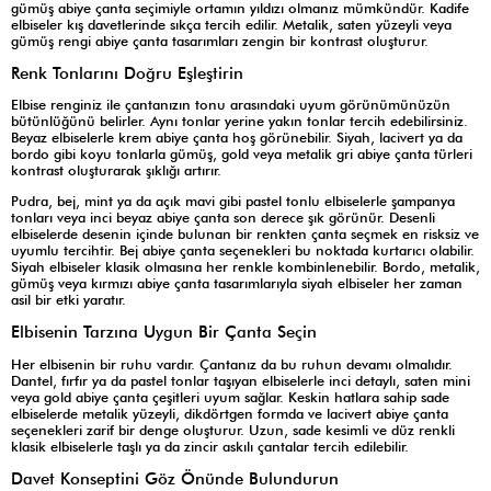
gümüş abiye çanta seçimiyle ortamın yıldızı olmanız mümkündür. Kadife
elbiseler kış davetlerinde sıkça tercih edilir. Metalik, saten yüzeyli veya
gümüş rengi abiye çanta tasarımları zengin bir kontrast oluşturur.
Renk Tonlarını Doğru Eşleştirin
Elbise renginiz ile çantanızın tonu arasındaki uyum görünümünüzün
bütünlüğünü belirler. Aynı tonlar yerine yakın tonlar tercih edebilirsiniz.
Beyaz elbiselerle krem abiye çanta hoş görünebilir. Siyah, lacivert ya da
bordo gibi koyu tonlarla gümüş, gold veya metalik gri abiye çanta türleri
kontrast oluşturarak şıklığı artırır.
Pudra, bej, mint ya da açık mavi gibi pastel tonlu elbiselerle şampanya
tonları veya inci beyaz abiye çanta son derece şık görünür. Desenli
elbiselerde desenin içinde bulunan bir renkten çanta seçmek en risksiz ve
uyumlu tercihtir. Bej abiye çanta seçenekleri bu noktada kurtarıcı olabilir.
Siyah elbiseler klasik olmasına her renkle kombinlenebilir. Bordo, metalik,
gümüş veya kırmızı abiye çanta tasarımlarıyla siyah elbiseler her zaman
asil bir etki yaratır.
Elbisenin Tarzına Uygun Bir Çanta Seçin
Her elbisenin bir ruhu vardır. Çantanız da bu ruhun devamı olmalıdır.
Dantel, fırfır ya da pastel tonlar taşıyan elbiselerle inci detaylı, saten mini
veya gold abiye çanta çeşitleri uyum sağlar. Keskin hatlara sahip sade
elbiselerde metalik yüzeyli, dikdörtgen formda ve lacivert abiye çanta
seçenekleri zarif bir denge oluşturur. Uzun, sade kesimli ve düz renkli
klasik elbiselerle taşlı ya da zincir askılı çantalar tercih edilebilir.
Davet Konseptini Göz Önünde Bulundurun