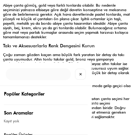
Abiye çanta gümüş, gold veya farklı tonlarda olabilir. Bu nedenle
seçiminizi yalnızca elbiseye göre değil davetin konseptine ve mekanına
göre de belirlemeniz gerekir. Açık hava davetlerinde pastel tonlarda, mat
yüzeyli ve küçük el çantaları ön plana çıkar. Işıltılı ortamlar için taşlı,
payetli, metalik ya da bordo abiye çanta tasarımları idealdir. Abiye çanta
siyah, bej, krem, ekru ya da gri tonlarda olabilir. Bulunacağınız ortama
göre mat veya parlak kumaşlar arasında seçim yapmak tarzınızı kolayca
tamamlamanızı destekler.
Takı ve Aksesuarlarla Renk Dengesini Kurun
Çoğu zaman gözden kaçan ama büyük fark yaratan bir detay da takı
çanta uyumudur. Altın tonlu takılar gold, bronz veya şampanya
tonlarındaki çantalarla hoş görünür. Gümüş veya beyaz altın takılar ise
gri, gümüş ya da buz mavisi tonlarında çantalarla kusursuz uyum sağlar.
Renkli taşlı takılardaki baskın tonu ise çantanızda küçük bir detay olarak
✕
tekrarlayabilirsiniz.
Her sezon yeni çanta trendleri ortaya çıkar. Ancak moda gelip geçici olsa
da stil kalıcıdır.
Popüler Kategoriler
Bu yüzden elbisenize uygun ama sizin tarzınızı yansıtan çanta seçimi her
zaman daha etkileyici olur. Elbisenize göre
abiye çanta
seçimi
görünümünüzün en küçük ama en etkili ayrıntılarından biridir. Doğru
seçim sizi sade ama etkileyici bir zarafete taşır. Dikkat etmeniz gereken
Son Aramalar
tek şey elbise, çanta ve aksesuar arasındaki dengeyi sağlamaktır.
Kayıt yok
Etiketler:
Abiye Çanta
Aralık 01, 2025
Popüler Ürünler