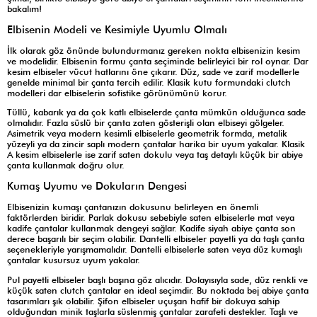
bakalım!
Elbisenin Modeli ve Kesimiyle Uyumlu Olmalı
İlk olarak göz önünde bulundurmanız gereken nokta elbisenizin kesim
ve modelidir. Elbisenin formu çanta seçiminde belirleyici bir rol oynar. Dar
kesim elbiseler vücut hatlarını öne çıkarır. Düz, sade ve zarif modellerle
genelde minimal bir çanta tercih edilir. Klasik kutu formundaki clutch
modelleri dar elbiselerin sofistike görünümünü korur.
Tüllü, kabarık ya da çok katlı elbiselerde çanta mümkün olduğunca sade
olmalıdır. Fazla süslü bir çanta zaten gösterişli olan elbiseyi gölgeler.
Asimetrik veya modern kesimli elbiselerle geometrik formda, metalik
yüzeyli ya da zincir saplı modern çantalar harika bir uyum yakalar. Klasik
A kesim elbiselerle ise zarif saten dokulu veya taş detaylı küçük bir abiye
çanta kullanmak doğru olur.
Kumaş Uyumu ve Dokuların Dengesi
Elbisenizin kumaşı çantanızın dokusunu belirleyen en önemli
faktörlerden biridir. Parlak dokusu sebebiyle saten elbiselerle mat veya
kadife çantalar kullanmak dengeyi sağlar. Kadife siyah abiye çanta son
derece başarılı bir seçim olabilir. Dantelli elbiseler payetli ya da taşlı çanta
seçenekleriyle yarışmamalıdır. Dantelli elbiselerle saten veya düz kumaşlı
çantalar kusursuz uyum yakalar.
Pul payetli elbiseler başlı başına göz alıcıdır. Dolayısıyla sade, düz renkli ve
küçük saten clutch çantalar en ideal seçimdir. Bu noktada bej abiye çanta
tasarımları şık olabilir. Şifon elbiseler uçuşan hafif bir dokuya sahip
olduğundan minik taşlarla süslenmiş çantalar zarafeti destekler. Taşlı ve