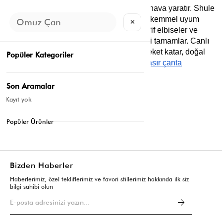
Hasır çanta kombinleri doğal ve sıcak bir hava yaratır. Shule 
Bags hasır çantaları yazlık kıyafetlerle mükemmel uyum 
✕
sağlar. Hasır çanta nasıl kombinlenir? Hafif elbiseler ve 
keten pantolonlarla kullanıldığında stilinizi tamamlar. Canlı 
renkli hasır çantalar sade kombinlere hareket katar, doğal 
Popüler Kategoriler
tonlular ise soft şıklık sunar. Stiliniz için
hasır çanta
modellerimize göz atabilirsiniz.
Son Aramalar
Kayıt yok
Etiketler:
Hangi Çanta Nasıl Kombinlenir?
Mayıs 27, 2025
Popüler Ürünler
Listeye dön
Bizden Haberler
Haberlerimiz, özel tekliflerimiz ve favori stillerimiz hakkında ilk siz
bilgi sahibi olun