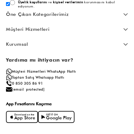
Üyelik koşullarını
ve
kişisel verilerimin
korunmasını kabul
ediyorum.
Öne Çıkan Kategorilerimiz
Müşteri Hizmetleri
Kurumsal
Yardıma mı ihtiyacın var?
Müşteri Hizmetleri WhatsApp Hattı
Toptan Satış Whatsapp Hattı
0 850 305 86 91
[email protected]
App Fırsatlarını Kaçırma
Download on the
GET IT ON
App Store
Google Play