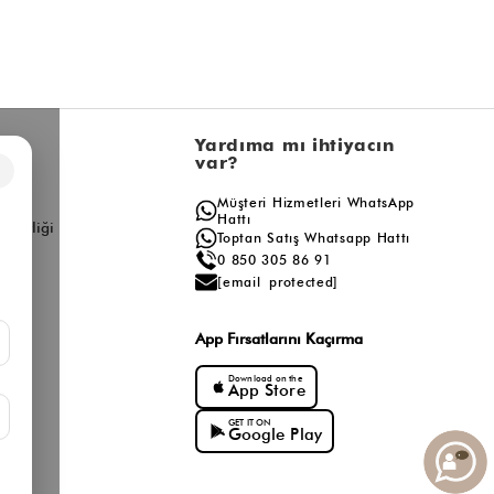
l
Yardıma mı ihtiyacın
var?
×
a
Müşteri Hizmetleri WhatsApp
ış
Hattı
ş Birliği
Toptan Satış Whatsapp Hattı
0 850 305 86 91
[email protected]
App Fırsatlarını Kaçırma
Download on the
App Store
GET IT ON
Google Play