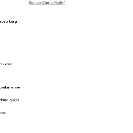
Kanvas Çanta Nedir?
suya karşı
nan özel
kombinlerine
 daha güçlü
anta