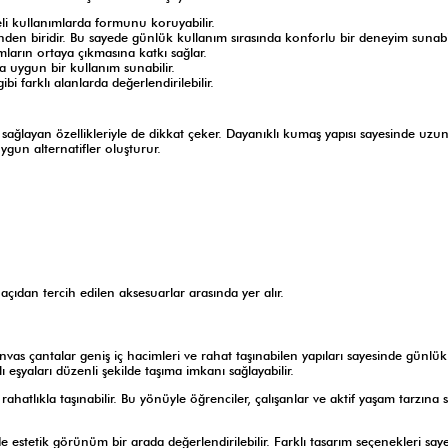
reli kullanımlarda formunu koruyabilir.
nden biridir. Bu sayede günlük kullanım sırasında konforlu bir deneyim sunabi
mların ortaya çıkmasına katkı sağlar.
a uygun bir kullanım sunabilir.
bi farklı alanlarda değerlendirilebilir.
 sağlayan özellikleriyle de dikkat çeker. Dayanıklı kumaş yapısı sayesinde uzun
uygun alternatifler oluşturur.
çıdan tercih edilen aksesuarlar arasında yer alır.
Kanvas çantalar geniş iç hacimleri ve rahat taşınabilen yapıları sayesinde günlü
ı eşyaları düzenli şekilde taşıma imkanı sağlayabilir.
ahatlıkla taşınabilir. Bu yönüyle öğrenciler, çalışanlar ve aktif yaşam tarzına s
estetik görünüm bir arada değerlendirilebilir. Farklı tasarım seçenekleri sa