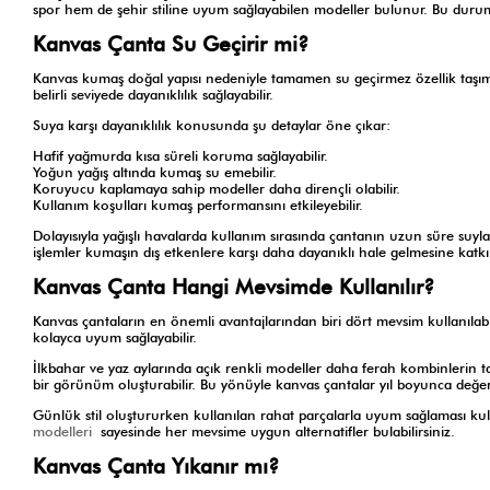
spor hem de şehir stiline uyum sağlayabilen modeller bulunur. Bu durum 
Kanvas Çanta Su Geçirir mi?
Kanvas kumaş doğal yapısı nedeniyle tamamen su geçirmez özellik taşı
belirli seviyede dayanıklılık sağlayabilir.
Suya karşı dayanıklılık konusunda şu detaylar öne çıkar:
Hafif yağmurda kısa süreli koruma sağlayabilir.
Yoğun yağış altında kumaş su emebilir.
Koruyucu kaplamaya sahip modeller daha dirençli olabilir.
Kullanım koşulları kumaş performansını etkileyebilir.
Dolayısıyla yağışlı havalarda kullanım sırasında çantanın uzun süre suyl
işlemler kumaşın dış etkenlere karşı daha dayanıklı hale gelmesine katkı 
Kanvas Çanta Hangi Mevsimde Kullanılır?
Kanvas çantaların en önemli avantajlarından biri dört mevsim kullanı
kolayca uyum sağlayabilir.
İlkbahar ve yaz aylarında açık renkli modeller daha ferah kombinlerin t
bir görünüm oluşturabilir. Bu yönüyle kanvas çantalar yıl boyunca değerl
Günlük stil oluştururken kullanılan rahat parçalarla uyum sağlaması kull
modelleri
sayesinde her mevsime uygun alternatifler bulabilirsiniz.
Kanvas Çanta Yıkanır mı?