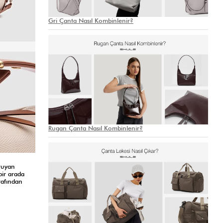
Gri Çanta Nasıl Kombinlenir?
Rugan Çanta Nasıl Kombinlenir?
oruyan
bir arada
arafından