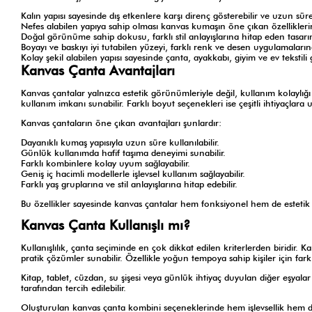
Kalın yapısı sayesinde dış etkenlere karşı direnç gösterebilir ve uzun sü
Nefes alabilen yapıya sahip olması kanvas kumaşın öne çıkan özellikleri
Doğal görünüme sahip dokusu, farklı stil anlayışlarına hitap eden tasarı
Boyayı ve baskıyı iyi tutabilen yüzeyi, farklı renk ve desen uygulamaların
Kolay şekil alabilen yapısı sayesinde çanta, ayakkabı, giyim ve ev tekstili gi
Kanvas Çanta Avantajları
Kanvas çantalar yalnızca estetik görünümleriyle değil, kullanım kolaylığı
kullanım imkanı sunabilir. Farklı boyut seçenekleri ise çeşitli ihtiyaçlara 
Kanvas çantaların öne çıkan avantajları şunlardır:
Dayanıklı kumaş yapısıyla uzun süre kullanılabilir.
Günlük kullanımda hafif taşıma deneyimi sunabilir.
Farklı kombinlere kolay uyum sağlayabilir.
Geniş iç hacimli modellerle işlevsel kullanım sağlayabilir.
Farklı yaş gruplarına ve stil anlayışlarına hitap edebilir.
Bu özellikler sayesinde kanvas çantalar hem fonksiyonel hem de estetik a
Kanvas Çanta Kullanışlı mı?
Kullanışlılık, çanta seçiminde en çok dikkat edilen kriterlerden biridir. 
pratik çözümler sunabilir. Özellikle yoğun tempoya sahip kişiler için farkl
Kitap, tablet, cüzdan, su şişesi veya günlük ihtiyaç duyulan diğer eşyalar r
tarafından tercih edilebilir.
Oluşturulan kanvas çanta kombini seçeneklerinde hem işlevsellik hem de 