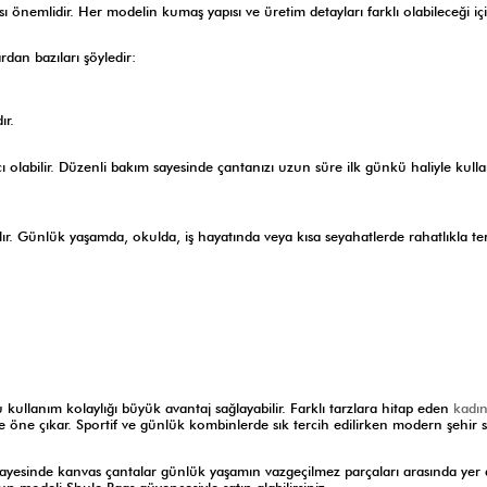
ası önemlidir. Her modelin kumaş yapısı ve üretim detayları farklı olabileceği i
dan bazıları şöyledir:
ır.
bilir. Düzenli bakım sayesinde çantanızı uzun süre ilk günkü haliyle kullana
ır. Günlük yaşamda, okulda, iş hayatında veya kısa seyahatlerde rahatlıkla te
ullanım kolaylığı büyük avantaj sağlayabilir. Farklı tarzlara hitap eden
kadın
e öne çıkar. Sportif ve günlük kombinlerde sık tercih edilirken modern şehir s
ayesinde kanvas çantalar günlük yaşamın vazgeçilmez parçaları arasında yer al