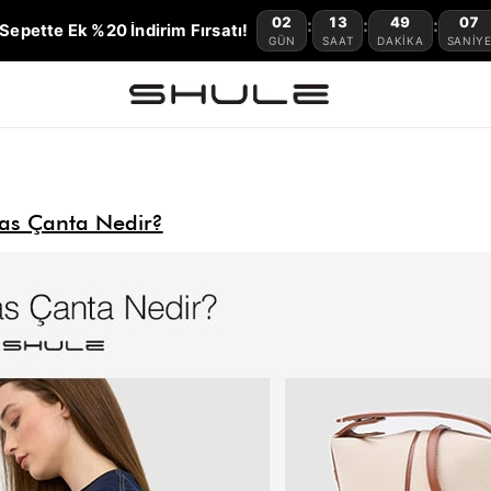
02
13
49
07
:
:
:
Sepette Ek %20 İndirim Fırsatı!
GÜN
SAAT
DAKIKA
SANIY
as Çanta Nedir?