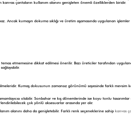
kanvas çantaların kullanım alanını genişleten önemli özelliklerden biridir.
maz. Ancak kumaşın dokuma sıklığı ve üretim aşamasında uygulanan işlemler 
a temas etmemesine dikkat edilmesi önerilir. Bazı üreticiler tarafından uygula
sağlayabilir.
labilmeleridir. Kumaş dokusunun zamansız görünümü sayesinde farklı mevsim 
amamlayıcısı olabilir. Sonbahar ve kış dönemlerinde ise koyu tonlu tasarımlar
endirilebilecek çok yönlü aksesuarlar arasında yer alır.
anım alanını daha da genişletebilir. Farklı renk seçeneklerine sahip
kanvas ç