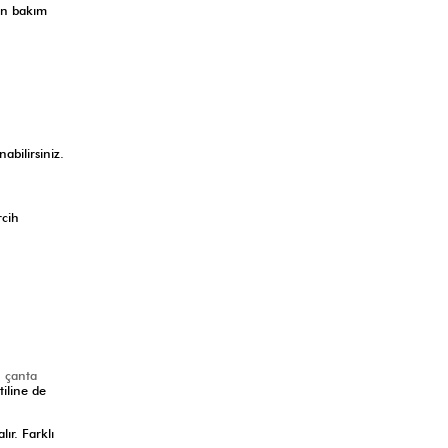
çin bakım
bilirsiniz.
rcih
 çanta
tiline de
ır. Farklı