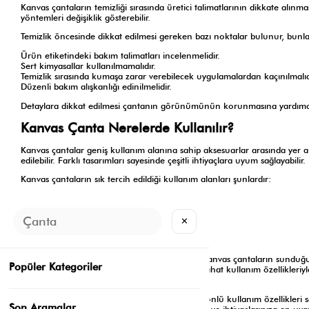
Kanvas çantaların temizliği sırasında üretici talimatlarının dikkate alınm
yöntemleri değişiklik gösterebilir.
Temizlik öncesinde dikkat edilmesi gereken bazı noktalar bulunur, bunlar
Ürün etiketindeki bakım talimatları incelenmelidir.
Sert kimyasallar kullanılmamalıdır.
Temizlik sırasında kumaşa zarar verebilecek uygulamalardan kaçınılmalıd
Düzenli bakım alışkanlığı edinilmelidir.
Detaylara dikkat edilmesi çantanın görünümünün korunmasına yardımcı ola
Kanvas Çanta Nerelerde Kullanılır?
Kanvas çantalar geniş kullanım alanına sahip aksesuarlar arasında yer al
edilebilir. Farklı tasarımları sayesinde çeşitli ihtiyaçlara uyum sağlayabilir.
Kanvas çantaların sık tercih edildiği kullanım alanları şunlardır:
Günlük şehir yaşamı
Üniversite ve kampüs hayatı
Alışveriş ve sosyal etkinlikler
✕
Kısa süreli seyahatler
Hafta sonu planları
Kadın kanvas çanta kombinleri hazırlanırken kanvas çantaların sunduğu k
Popüler Kategoriler
modelleri
arasında yer alan kanvas çantalar, rahat kullanım özellikleriyl
kolayca uyum sağlayabilir.
Dayanıklı yapısı, zamansız görünümü ve çok yönlü kullanım özellikleri s
Son Aramalar