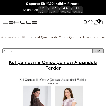
YENİ
CÜZDAN
ÇOK
VE
OMUZ
ÇAPRAZ
BAGET
HASIR
KANVAS
AVANTAJLI
Sepette Ek %20 İndirim Fırsatı!
GELENLER
VE
KEMER
AKSESUAR
SATANLAR
SEYAHAT
ÇANTASI
ÇANTA
ÇANTA
ÇANTA
ÇANTA
ÜRÜNLER
01
07
44
15
:
:
:
🔥
KARTLIKLAR
ÇANTASI
GÜN
SAAT
DAKIKA
SANIYE
0
Anasayfa
Blog
Kol Çantası ile Omuz Çantası Arasındaki Far
Ara
Kol Çantası ile Omuz Çantası Arasındaki
Farklar