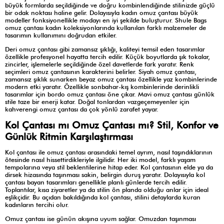
büyük formlarda seçildiğinde ve doğru kombinlendiğinde stilinizde güçlü
bir odak noktası haline gelir. Dolayısıyla kadın omuz çantası büyük
modeller fonksiyonellikle modayı en iyi şekilde buluşturur. Shule Bags
omuz çantası kadın koleksiyonlarında kullanılan farklı malzemeler de
tasarımın kullanımını doğrudan etkiler.
Deri omuz çantası gibi zamansız şıklığı, kaliteyi temsil eden tasarımlar
özellikle profesyonel hayatta tercih edilir. Küçük boyutlarda şık tokalar,
zincirler, işlemelerle seçildiğinde özel davetlerde fark yaratır. Renk
seçimleri omuz çantasının karakterini belirler. Siyah omuz çantası,
zamansız şıklık sunarken beyaz omuz çantası özellikle yaz kombinlerinde
modern etki yaratır. Özellikle sonbahar-kış kombinlerinde derinlikli
tasarımlar için bordo omuz çantası öne çıkar. Mavi omuz çantası günlük
stile taze bir enerji katar. Doğal tonlardan vazgeçemeyenler için
kahverengi omuz çantası da çok yönlü zarafet yayar.
Kol Çantası mı Omuz Çantası mı? Stil, Konfor ve
Günlük Ritmin Karşılaştırması
Kol çantası ile omuz çantası arasındaki temel ayrım, nasıl taşındıklarının
ötesinde nasıl hissettirdikleriyle ilgilidir. Her iki model, farklı yaşam
tempolarına veya stil beklentilerine hitap eder. Kol çantasının elde ya da
dirsek hizasında taşınması sakin, belirgin duruş yaratır. Dolayısıyla kol
çantası bayan tasarımları genellikle planlı günlerde tercih edilir.
Toplantılar, kısa ziyaretler ya da stilin ön planda olduğu anlar için ideal
eşlikçidir. Bu açıdan bakıldığında kol çantası, stilini detaylarda kuran
kadınların tercihi olur.
Omuz çantası ise günün akışına uyum sağlar. Omuzdan taşınması