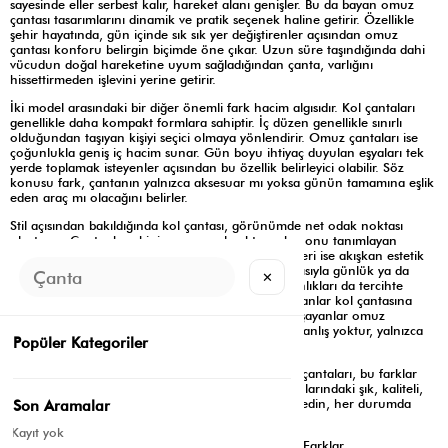
sayesinde eller serbest kalır, hareket alanı genişler. Bu da bayan omuz
çantası tasarımlarını dinamik ve pratik seçenek haline getirir. Özellikle
şehir hayatında, gün içinde sık sık yer değiştirenler açısından omuz
çantası konforu belirgin biçimde öne çıkar. Uzun süre taşındığında dahi
vücudun doğal hareketine uyum sağladığından çanta, varlığını
hissettirmeden işlevini yerine getirir.
İki model arasındaki bir diğer önemli fark hacim algısıdır. Kol çantaları
genellikle daha kompakt formlara sahiptir. İç düzen genellikle sınırlı
olduğundan taşıyan kişiyi seçici olmaya yönlendirir. Omuz çantaları ise
çoğunlukla geniş iç hacim sunar. Gün boyu ihtiyaç duyulan eşyaları tek
yerde toplamak isteyenler açısından bu özellik belirleyici olabilir. Söz
konusu fark, çantanın yalnızca aksesuar mı yoksa günün tamamına eşlik
eden araç mı olacağını belirler.
Stil açısından bakıldığında kol çantası, görünümde net odak noktası
oluşturur. Çanta, kombinin parçası olmaktan çıkıp onu tanımlayan
unsurlardan biri haline gelir. Omuz çantası modelleri ise akışkan estetik
sunar. Kombine onu bastırmadan eşlik eder. Dolayısıyla günlük ya da
✕
casual stillerde sıklıkla tercih edilir. Kullanım alışkanlıkları da tercihte
belirleyicidir. Sakin, düzenli, planlı gün temposu olanlar kol çantasına
yönelirken, hareketli, uzun ve değişken günler yaşayanlar omuz
çantasını daha işlevsel bulur. Burada doğru ya da yanlış yoktur, yalnızca
Popüler Kategoriler
farklı ihtiyaçlar vardır.
Shule Bags koleksiyonlarında hem kol hem omuz çantaları, bu farklar
gözetilerek tasarlanır. Siz de Shule Bags koleksiyonlarındaki şık, kaliteli,
işlevsel kadın omuz ve kol çantası modellerini keşfedin, her durumda
Son Aramalar
stilinizi en doğru şekilde tamamlayın!
Kayıt yok
Etiketler:
Kol Çantası ile Omuz Çantası Arasındaki Farklar