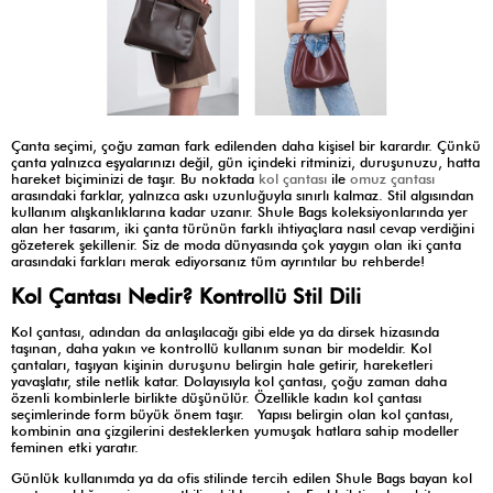
Çanta seçimi, çoğu zaman fark edilenden daha kişisel bir karardır. Çünkü
çanta yalnızca eşyalarınızı değil, gün içindeki ritminizi, duruşunuzu, hatta
hareket biçiminizi de taşır. Bu noktada
kol çantası
ile
omuz çantası
arasındaki farklar, yalnızca askı uzunluğuyla sınırlı kalmaz. Stil algısından
kullanım alışkanlıklarına kadar uzanır. Shule Bags koleksiyonlarında yer
alan her tasarım, iki çanta türünün farklı ihtiyaçlara nasıl cevap verdiğini
gözeterek şekillenir. Siz de moda dünyasında çok yaygın olan iki çanta
arasındaki farkları merak ediyorsanız tüm ayrıntılar bu rehberde!
Kol Çantası Nedir? Kontrollü Stil Dili
Kol çantası, adından da anlaşılacağı gibi elde ya da dirsek hizasında
taşınan, daha yakın ve kontrollü kullanım sunan bir modeldir. Kol
çantaları, taşıyan kişinin duruşunu belirgin hale getirir, hareketleri
yavaşlatır, stile netlik katar. Dolayısıyla kol çantası, çoğu zaman daha
özenli kombinlerle birlikte düşünülür. Özellikle kadın kol çantası
seçimlerinde form büyük önem taşır. Yapısı belirgin olan kol çantası,
kombinin ana çizgilerini desteklerken yumuşak hatlara sahip modeller
feminen etki yaratır.
Günlük kullanımda ya da ofis stilinde tercih edilen Shule Bags bayan kol