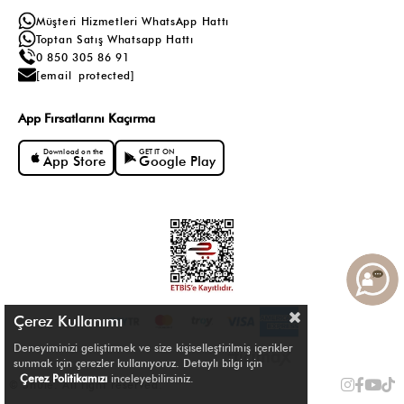
Müşteri Hizmetleri WhatsApp Hattı
Toptan Satış Whatsapp Hattı
0 850 305 86 91
[email protected]
App Fırsatlarını Kaçırma
Download on the
GET IT ON
App Store
Google Play
Çerez Kullanımı
Deneyiminizi geliştirmek ve size kişiselleştirilmiş içerikler
sunmak için çerezler kullanıyoruz. Detaylı bilgi için
Çerez Politikamızı
inceleyebilirsiniz.
© Shule. All right reserved.