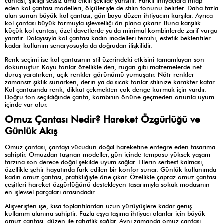
çantası, şıklığı sessiz ama etkili şekilde yansıtır. Farklı ihtiyaçlara hitap
eden kol çantası modelleri, ölçüleriyle de stilin tonunu belirler. Daha fazla
alan sunan büyük kol çantası, gün boyu düzen ihtiyacını karşılar. Ayrıca
kol çantası büyük formuyla işlevselliği ön plana çıkarır. Buna karşılık
küçük kol çantası, özel davetlerde ya da minimal kombinlerde zarif vurgu
yaratır. Dolayısıyla kol çantası kadın modelleri tercihi, estetik beklentiler
kadar kullanım senaryosuyla da doğrudan ilişkilidir.
Renk seçimi ise kol çantasının stil üzerindeki etkisini tamamlayan son
dokunuştur. Koyu tonlar özellikle deri, rugan gibi malzemelerde net
duruş yaratırken, açık renkler görünümü yumuşatır. Nötr renkler
zamansız şıklık sunarken, derin ya da sıcak tonlar stilinize karakter katar.
Kol çantasında renk, dikkat çekmekten çok denge kurmak için vardır.
Doğru ton seçildiğinde çanta, kombinin önüne geçmeden onunla uyum
içinde var olur.
Omuz Çantası Nedir? Hareket Özgürlüğü ve
Günlük Akış
Omuz çantası, çantayı vücudun doğal hareketine entegre eden tasarıma
sahiptir. Omuzdan taşınan modeller, gün içinde temposu yüksek yaşam
tarzına son derece doğal şekilde uyum sağlar. Ellerin serbest kalması,
özellikle şehir hayatında fark edilen bir konfor sunar. Günlük kullanımda
kadın omuz çantası, pratikliğiyle öne çıkar. Özellikle çapraz omuz çantası
çeşitleri hareket özgürlüğünü destekleyen tasarımıyla sokak modasının
en işlevsel parçaları arasındadır.
Alışverişten işe, kısa toplantılardan uzun yürüyüşlere kadar geniş
kullanım alanına sahiptir. Fazla eşya taşıma ihtiyacı olanlar için büyük
omuz çantası, düzen ile rahatlık sağlar. Aynı zamanda omuz çantası