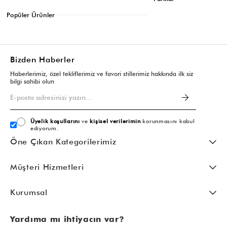
Nisan 28, 2026
Popüler Ürünler
Listeye dön
Bizden Haberler
Haberlerimiz, özel tekliflerimiz ve favori stillerimiz hakkında ilk siz
bilgi sahibi olun
Üyelik koşullarını
ve
kişisel verilerimin
korunmasını kabul
ediyorum.
Öne Çıkan Kategorilerimiz
Müşteri Hizmetleri
Kurumsal
Yardıma mı ihtiyacın var?