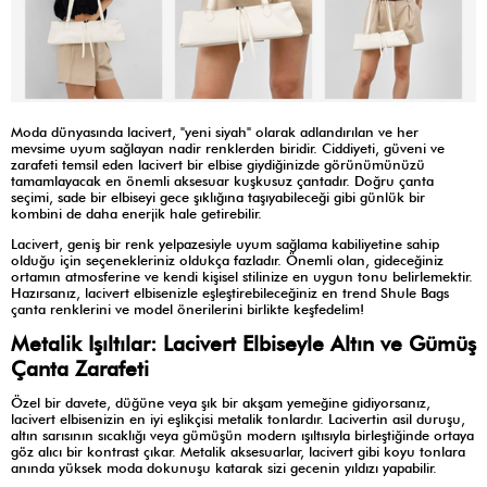
Moda dünyasında lacivert, "yeni siyah" olarak adlandırılan ve her
mevsime uyum sağlayan nadir renklerden biridir. Ciddiyeti, güveni ve
zarafeti temsil eden lacivert bir elbise giydiğinizde görünümünüzü
tamamlayacak en önemli aksesuar kuşkusuz çantadır. Doğru çanta
seçimi, sade bir elbiseyi gece şıklığına taşıyabileceği gibi günlük bir
kombini de daha enerjik hale getirebilir.
Lacivert, geniş bir renk yelpazesiyle uyum sağlama kabiliyetine sahip
olduğu için seçenekleriniz oldukça fazladır. Önemli olan, gideceğiniz
ortamın atmosferine ve kendi kişisel stilinize en uygun tonu belirlemektir.
Hazırsanız, lacivert elbisenizle eşleştirebileceğiniz en trend Shule Bags
çanta renklerini ve model önerilerini birlikte keşfedelim!
Metalik Işıltılar: Lacivert Elbiseyle Altın ve Gümüş
Çanta Zarafeti
Özel bir davete, düğüne veya şık bir akşam yemeğine gidiyorsanız,
lacivert elbisenizin en iyi eşlikçisi metalik tonlardır. Lacivertin asil duruşu,
altın sarısının sıcaklığı veya gümüşün modern ışıltısıyla birleştiğinde ortaya
göz alıcı bir kontrast çıkar. Metalik aksesuarlar, lacivert gibi koyu tonlara
anında yüksek moda dokunuşu katarak sizi gecenin yıldızı yapabilir.