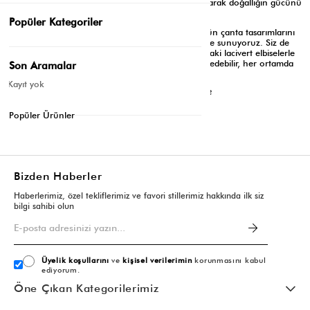
taba rengi sandaletler ve ahşap takılarla tamamlayarak doğallığın gücünü
stilinize yansıtabilirsiniz.
Popüler Kategoriler
Shule Bags olarak biz, stilinizi tamamlayan en özgün çanta tasarımlarını
her sezon yenilenen koleksiyonlarımızla beğeninize sunuyoruz. Siz de
geniş ürün yelpazemizi inceleyerek gardırobunuzdaki lacivert elbiselerle
kusursuz uyum yakalayacak modelleri hemen keşfedebilir, her ortamda
Son Aramalar
fark yaratan kombinler yapabilirsiniz!
Kayıt yok
Etiketler:
Lacivert Elbiseye Hangi Renk Çanta Olur?
Mayıs 15, 2026
Popüler Ürünler
Listeye dön
Bizden Haberler
Haberlerimiz, özel tekliflerimiz ve favori stillerimiz hakkında ilk siz
bilgi sahibi olun
Üyelik koşullarını
ve
kişisel verilerimin
korunmasını kabul
ediyorum.
Öne Çıkan Kategorilerimiz