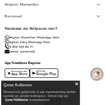
Müşteri Hizmetleri
Kurumsal
Yardıma mı ihtiyacın var?
Müşteri Hizmetleri WhatsApp Hattı
Toptan Satış Whatsapp Hattı
0 850 305 86 91
[email protected]
App Fırsatlarını Kaçırma
Download on the
GET IT ON
App Store
Google Play
Çerez Kullanımı
Deneyiminizi geliştirmek ve size kişiselleştirilmiş içerikler
sunmak için çerezler kullanıyoruz. Detaylı bilgi için
Çerez Politikamızı
inceleyebilirsiniz.