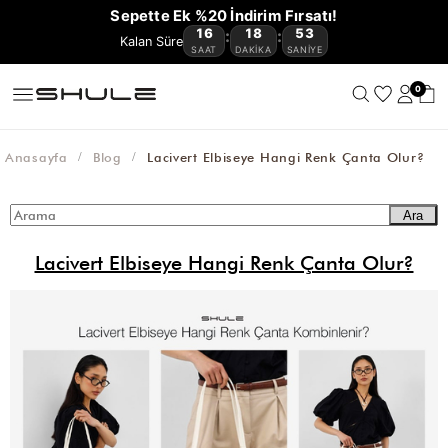
YENİ
CÜZDAN
ÇOK
VE
OMUZ
ÇAPRAZ
BAGET
HASIR
KANVAS
AVANTAJLI
Sepette Ek %20 İndirim Fırsatı!
GELENLER
VE
KEMER
AKSESUAR
SATANLAR
SEYAHAT
ÇANTASI
ÇANTA
ÇANTA
ÇANTA
ÇANTA
ÜRÜNLER
16
18
53
:
:
🔥
KARTLIKLAR
ÇANTASI
SAAT
DAKIKA
SANIYE
0
Anasayfa
Blog
Lacivert Elbiseye Hangi Renk Çanta Olur?
Ara
Lacivert Elbiseye Hangi Renk Çanta Olur?