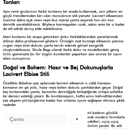
Tonları
Aynı renk grubunun farklı tonlarını bir arada kullanmak, son yılların en
güçlü trendlerinden biri olan monokrom stili yansıtır. Lacivert elbisenizin
üzerine daha açık mavi veya buz mavisi çanta seçerek ton-sür-ton
derinlik yaratabilirsiniz. Böylece karmaşadan uzak, sakin ama bir o kadar
da stil sahibi duruş elde edebilirsiniz.
Mavi tonlarını bir araya getirirken doku farklılıklarından yararlanmak
stilinizi daha profesyonel gösterir. Örneğin mat kumaşlı elbisenin yanına
rugan veya süet dokulu çanta tercih ederek görsel zenginlik
oluşturabilirsiniz. Shule Bags olarak farklı doku ve modellerdeki geniş
ürün gamımızla bu tür özgün kombinler yaparken size sınırsız bir oyun
alanı sunuyoruz.
Doğal ve Bohem: Hasır ve Bej Dokunuşlarla
Lacivert Elbise Stili
Özellikle ilkbahar-yaz aylarında lacivert elbisenin o ciddi havasını
kırmanın en şık yolu, hasır veya keten dokulu çantalardan geçer. Doğal
bej tonlarındaki çanta, lacivertin derinliğiyle birleştiğinde ortaya sofistike
bir denizci estetiği çıkarır. Bu kombinasyon, hafta sonu kahvaltılarından
yaz akşamı yürüyüşlerine kadar her ortama uyum sağlayan eforsuz şıklık
vadeder.
Hasır detaylı çanta, sadece plaj giyiminin değil, şehirli kadının günlük
stilinin de vazgeçilmez bir parçasıdır. Shule Bags olarak modern formlarla
✕
harmanladığımız naturel tonlardaki kadın çanta modelleri, uçuş uçuş
lacivert elbiselerle birleştiğinde taze ve dinamik görünüm yaratır. Bu stili