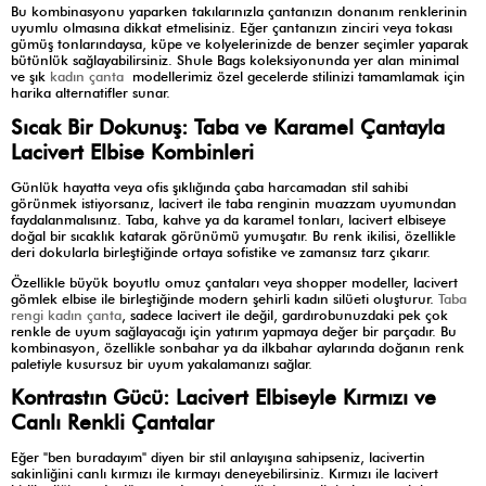
Bu kombinasyonu yaparken takılarınızla çantanızın donanım renklerinin
uyumlu olmasına dikkat etmelisiniz. Eğer çantanızın zinciri veya tokası
gümüş tonlarındaysa, küpe ve kolyelerinizde de benzer seçimler yaparak
bütünlük sağlayabilirsiniz. Shule Bags koleksiyonunda yer alan minimal
ve şık
kadın çanta
modellerimiz özel gecelerde stilinizi tamamlamak için
harika alternatifler sunar.
Sıcak Bir Dokunuş: Taba ve Karamel Çantayla
Lacivert Elbise Kombinleri
Günlük hayatta veya ofis şıklığında çaba harcamadan stil sahibi
görünmek istiyorsanız, lacivert ile taba renginin muazzam uyumundan
faydalanmalısınız. Taba, kahve ya da karamel tonları, lacivert elbiseye
doğal bir sıcaklık katarak görünümü yumuşatır. Bu renk ikilisi, özellikle
deri dokularla birleştiğinde ortaya sofistike ve zamansız tarz çıkarır.
Özellikle büyük boyutlu omuz çantaları veya shopper modeller, lacivert
gömlek elbise ile birleştiğinde modern şehirli kadın silüeti oluşturur.
Taba
rengi kadın çanta
, sadece lacivert ile değil, gardırobunuzdaki pek çok
renkle de uyum sağlayacağı için yatırım yapmaya değer bir parçadır. Bu
kombinasyon, özellikle sonbahar ya da ilkbahar aylarında doğanın renk
paletiyle kusursuz bir uyum yakalamanızı sağlar.
Kontrastın Gücü: Lacivert Elbiseyle Kırmızı ve
Canlı Renkli Çantalar
Eğer "ben buradayım" diyen bir stil anlayışına sahipseniz, lacivertin
sakinliğini canlı kırmızı ile kırmayı deneyebilirsiniz. Kırmızı ile lacivert