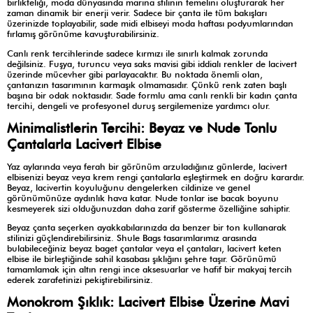
birlikteliği, moda dünyasında marina stilinin temelini oluşturarak her
zaman dinamik bir enerji verir. Sadece bir çanta ile tüm bakışları
üzerinizde toplayabilir, sade midi elbiseyi moda haftası podyumlarından
fırlamış görünüme kavuşturabilirsiniz.
Canlı renk tercihlerinde sadece kırmızı ile sınırlı kalmak zorunda
değilsiniz. Fuşya, turuncu veya saks mavisi gibi iddialı renkler de lacivert
üzerinde mücevher gibi parlayacaktır. Bu noktada önemli olan,
çantanızın tasarımının karmaşık olmamasıdır. Çünkü renk zaten başlı
başına bir odak noktasıdır. Sade formlu ama canlı renkli bir kadın çanta
tercihi, dengeli ve profesyonel duruş sergilemenize yardımcı olur.
Minimalistlerin Tercihi: Beyaz ve Nude Tonlu
Çantalarla Lacivert Elbise
Yaz aylarında veya ferah bir görünüm arzuladığınız günlerde, lacivert
elbisenizi beyaz veya krem rengi çantalarla eşleştirmek en doğru karardır.
Beyaz, lacivertin koyuluğunu dengelerken cildinize ve genel
görünümünüze aydınlık hava katar. Nude tonlar ise bacak boyunu
kesmeyerek sizi olduğunuzdan daha zarif gösterme özelliğine sahiptir.
Beyaz çanta seçerken ayakkabılarınızda da benzer bir ton kullanarak
stilinizi güçlendirebilirsiniz. Shule Bags tasarımlarımız arasında
bulabileceğiniz beyaz baget çantalar veya el çantaları, lacivert keten
elbise ile birleştiğinde sahil kasabası şıklığını şehre taşır. Görünümü
tamamlamak için altın rengi ince aksesuarlar ve hafif bir makyaj tercih
ederek zarafetinizi pekiştirebilirsiniz.
Monokrom Şıklık: Lacivert Elbise Üzerine Mavi