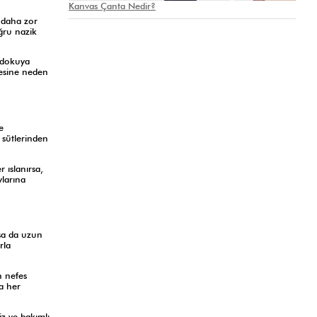
Kanvas Çanta Nedir?
 daha zor
ğru nazik
n dokuya
mesine neden
e
 sütlerinden
 ıslanırsa,
ylarına
lsa da uzun
rla
n nefes
a her
z ve bakımlı