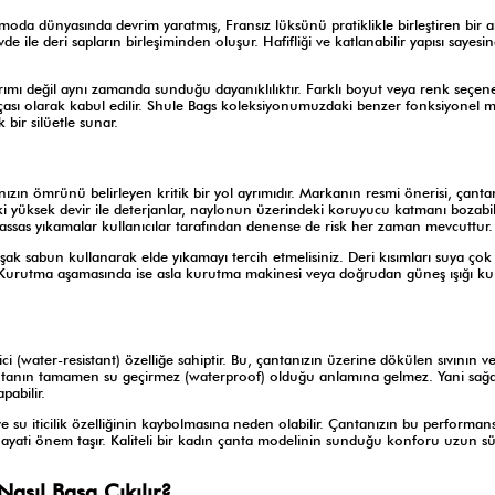
moda dünyasında devrim yaratmış, Fransız lüksünü pratiklikle birleştiren bir a
le deri sapların birleşiminden oluşur. Hafifliği ve katlanabilir yapısı sayesi
ı değil aynı zamanda sunduğu dayanıklılıktır. Farklı boyut veya renk seçene
ası olarak kabul edilir. Shule Bags koleksiyonumuzdaki benzer fonksiyonel mo
bir silüetle sunar.
zın ömrünü belirleyen kritik bir yol ayrımıdır. Markanın resmi önerisi, çanta
 yüksek devir ile deterjanlar, naylonun üzerindeki koruyucu katmanı bozabil
assas yıkamalar kullanıcılar tarafından denense de risk her zaman mevcuttur.
uşak sabun kullanarak elde yıkamayı tercih etmelisiniz. Deri kısımları suya ço
 Kurutma aşamasında ise asla kurutma makinesi veya doğrudan güneş ışığı ku
i (water-resistant) özelliğe sahiptir. Bu, çantanızın üzerine dökülen sıvının ve
antanın tamamen su geçirmez (waterproof) olduğu anlamına gelmez. Yani sağ
pabilir.
 su iticilik özelliğinin kaybolmasına neden olabilir. Çantanızın bu performans
ayati önem taşır. Kaliteli bir kadın çanta modelinin sunduğu konforu uzun 
asıl Başa Çıkılır?