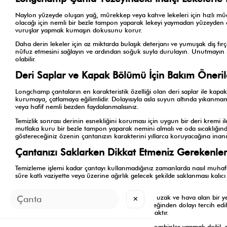
Naylon yüzeyde oluşan yağ, mürekkep veya kahve lekeleri için hızlı m
olacağı için nemli bir bezle tampon yaparak lekeyi yaymadan yüzeyden çe
vuruşlar yapmak kumaşın dokusunu korur.
Daha derin lekeler için az miktarda bulaşık deterjanı ve yumuşak diş fı
nüfuz etmesini sağlayın ve ardından soğuk suyla durulayın. Unutmayın
olabilir.
Deri Saplar ve Kapak Bölümü İçin Bakım Öneril
Longchamp çantaların en karakteristik özelliği olan deri saplar ile kapak
kurumaya, çatlamaya eğilimlidir. Dolayısıyla asla suyun altında yıkanmam
veya hafif nemli bezden faydalanmalısınız.
Temizlik sonrası derinin esnekliğini koruması için uygun bir deri kremi 
mutlaka kuru bir bezle tampon yaparak nemini almalı ve oda sıcaklığında
göstereceğiniz özenin çantanızın karakterini yıllarca koruyacağına inan
Çantanızı Saklarken Dikkat Etmeniz Gerekenler
Temizleme işlemi kadar çantayı kullanmadığınız zamanlarda nasıl muhafa
süre katlı vaziyette veya üzerine ağırlık gelecek şekilde saklanması kalı
doldurarak formunu korumasını sağlamalısınız.
Çantanızı toz torbası (dust bag) içinde, nemden uzak ve hava alan bir ye
✕
almasını engelleyerek bozulmalara yol açabileceğinden dolayı tercih ed
mevsim kombinlerinize eşlik etmeye hazır kalacaktır.
Kusursuz görünümün anahtarı sadece doğru kombinler yapmak değil, sahi