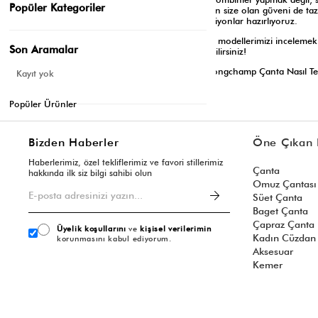
Popüler Kategoriler
bir çanta, stilinizin kalitesini üst seviyeye taşırken size olan güveni de 
birleştirerek uzun yıllar size eşlik edecek koleksiyonlar hazırlıyoruz.
Siz de stilinizi yansıtacak, fonksiyonel ve estetik modellerimizi incelemek
Son Aramalar
gardırobunuza değer katmaya hemen başlayabilirsiniz!
Etiketler:
Longchamp Çanta Nasıl Temizlenir?Longchamp Çanta Nasıl Te
Kayıt yok
Haziran 05, 2026
Popüler Ürünler
Listeye dön
Bizden Haberler
Öne Çıkan 
Haberlerimiz, özel tekliflerimiz ve favori stillerimiz
Çanta
hakkında ilk siz bilgi sahibi olun
Omuz Çantası
Süet Çanta
Baget Çanta
Çapraz Çanta
Üyelik koşullarını
ve
kişisel verilerimin
Kadın Cüzdan
korunmasını kabul ediyorum.
Aksesuar
Kemer