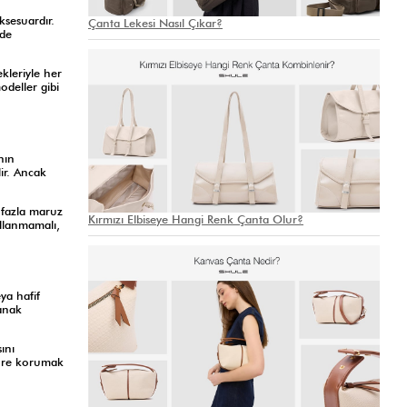
ksesuardır.
Çanta Lekesi Nasıl Çıkar?
nde
kleriyle her
deller gibi
nın
ir. Ancak
k fazla maruz
Kırmızı Elbiseye Hangi Renk Çanta Olur?
llanmamalı,
ya hafif
anak
ını
süre korumak