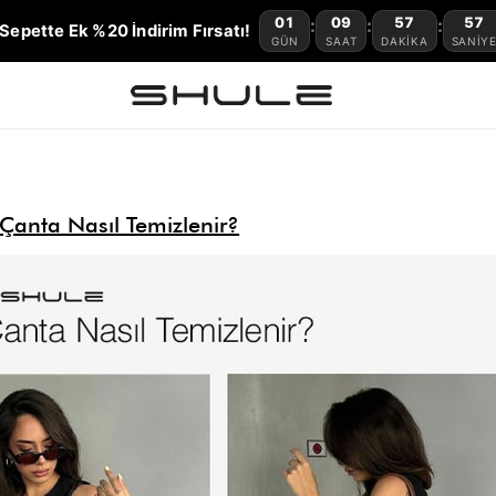
01
09
57
56
:
:
:
Sepette Ek %20 İndirim Fırsatı!
GÜN
SAAT
DAKIKA
SANIY
anta Nasıl Temizlenir?