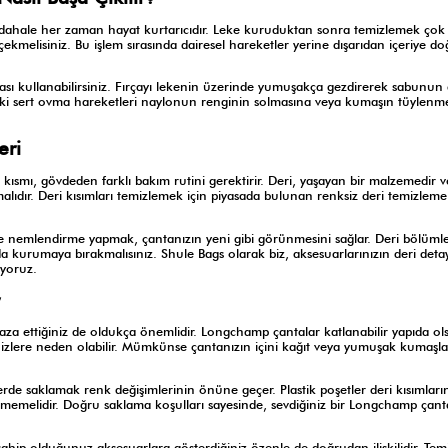
üdahale her zaman hayat kurtarıcıdır. Leke kuruduktan sonra temizlemek çok
kmelisiniz. Bu işlem sırasında dairesel hareketler yerine dışarıdan içeriye do
rçası kullanabilirsiniz. Fırçayı lekenin üzerinde yumuşakça gezdirerek sabunu
 ki sert ovma hareketleri naylonun renginin solmasına veya kumaşın tüylen
eri
 kısmı, gövdeden farklı bakım rutini gerektirir. Deri, yaşayan bir malzemedir v
alıdır. Deri kısımları temizlemek için piyasada bulunan renksiz deri temizleme
ile nemlendirme yapmak, çantanızın yeni gibi görünmesini sağlar. Deri bölümler
 kurumaya bırakmalısınız. Shule Bags olarak biz, aksesuarlarınızın deri deta
ıyoruz.
za ettiğiniz de oldukça önemlidir. Longchamp çantalar katlanabilir yapıda o
cı izlere neden olabilir. Mümkünse çantanızın içini kağıt veya yumuşak kumaşla
rde saklamak renk değişimlerinin önüne geçer. Plastik poşetler deri kısımları
ilmemelidir. Doğru saklama koşulları sayesinde, sevdiğiniz bir Longchamp çant
p olduğunuz aksesuarlara gösterdiğiniz özenle de doğrudan ilişkilidir. Temi