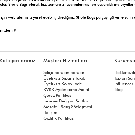
tazeler. Shule Bags olarak biz, zamansız tasarımlarımızı en dayanıklı materyallerl
 için web sitemizi ziyaret edebilir, dilediğiniz Shule Bags parçayı güvenle satın 
mizlenir?
Kategorilerimiz
Müşteri Hizmetleri
Kurumsa
Sıkça Sorulan Sorular
Hakkımızd
Üyeliksiz Sipariş Takibi
Toptan Sat
Üyeliksiz Kolay İade
İnfluencer İ
KVKK Aydınlatma Metni
Blog
Çerez Politikası
İade ve Değişim Şartları
Mesafeli Satış Sözleşmesi
İletişim
Gizlilik Politikası