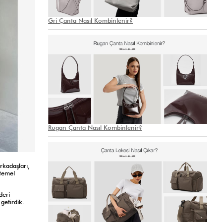
Gri Çanta Nasıl Kombinlenir?
Rugan Çanta Nasıl Kombinlenir?
rkadaşları,
temel
deri
getirdik.