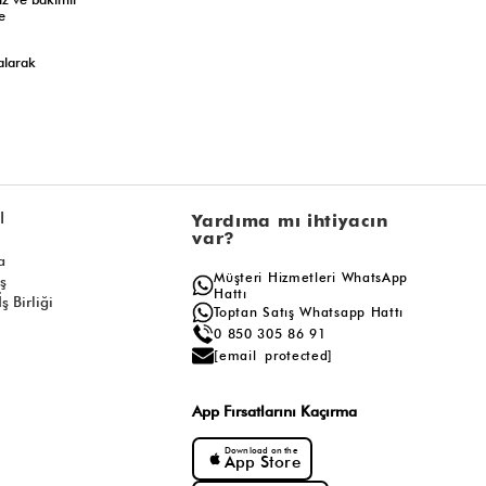
e
alarak
l
Yardıma mı ihtiyacın
var?
a
Müşteri Hizmetleri WhatsApp
ış
Hattı
ş Birliği
Toptan Satış Whatsapp Hattı
0 850 305 86 91
[email protected]
App Fırsatlarını Kaçırma
Download on the
App Store