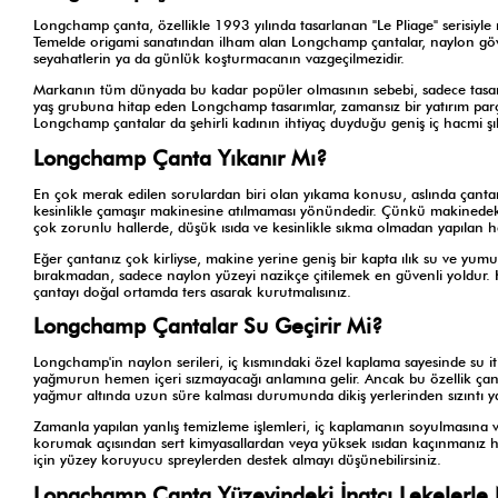
Longchamp çanta, özellikle 1993 yılında tasarlanan "Le Pliage" serisiyle 
Temelde origami sanatından ilham alan Longchamp çantalar, naylon gövde i
seyahatlerin ya da günlük koşturmacanın vazgeçilmezidir.
Markanın tüm dünyada bu kadar popüler olmasının sebebi, sadece tasarım
yaş grubuna hitap eden Longchamp tasarımlar, zamansız bir yatırım parç
Longchamp çantalar da şehirli kadının ihtiyaç duyduğu geniş iç hacmi şık 
Longchamp Çanta Yıkanır Mı?
En çok merak edilen sorulardan biri olan yıkama konusu, aslında çantanı
kesinlikle çamaşır makinesine atılmaması yönündedir. Çünkü makinedeki
çok zorunlu hallerde, düşük ısıda ve kesinlikle sıkma olmadan yapılan h
Eğer çantanız çok kirliyse, makine yerine geniş bir kapta ılık su ve yum
bırakmadan, sadece naylon yüzeyi nazikçe çitilemek en güvenli yoldur.
çantayı doğal ortamda ters asarak kurutmalısınız.
Longchamp Çantalar Su Geçirir Mi?
Longchamp'in naylon serileri, iç kısmındaki özel kaplama sayesinde su itic
yağmurun hemen içeri sızmayacağı anlamına gelir. Ancak bu özellik ç
yağmur altında uzun süre kalması durumunda dikiş yerlerinden sızıntı ya
Zamanla yapılan yanlış temizleme işlemleri, iç kaplamanın soyulmasına ve
korumak açısından sert kimyasallardan veya yüksek ısıdan kaçınmanız h
için yüzey koruyucu spreylerden destek almayı düşünebilirsiniz.
Longchamp Çanta Yüzeyindeki İnatçı Lekelerle N