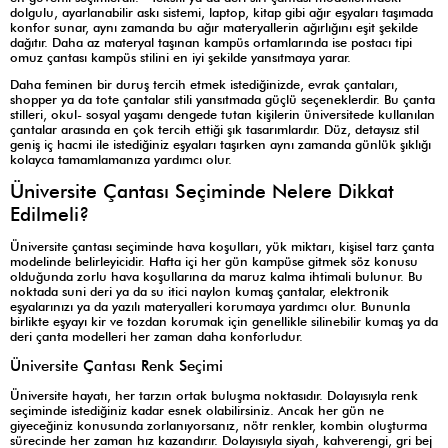
dolgulu, ayarlanabilir askı sistemi, laptop, kitap gibi ağır eşyaları taşımada
konfor sunar, aynı zamanda bu ağır materyallerin ağırlığını eşit şekilde
dağıtır. Daha az materyal taşınan kampüs ortamlarında ise postacı tipi
omuz çantası kampüs stilini en iyi şekilde yansıtmaya yarar.
Daha feminen bir duruş tercih etmek istediğinizde, evrak çantaları,
shopper ya da tote çantalar stili yansıtmada güçlü seçeneklerdir. Bu çanta
stilleri, okul- sosyal yaşamı dengede tutan kişilerin üniversitede kullanılan
çantalar arasında en çok tercih ettiği şık tasarımlardır. Düz, detaysız stil
geniş iç hacmi ile istediğiniz eşyaları taşırken aynı zamanda günlük şıklığı
kolayca tamamlamanıza yardımcı olur.
Üniversite Çantası Seçiminde Nelere Dikkat
Edilmeli?
Üniversite çantası seçiminde hava koşulları, yük miktarı, kişisel tarz çanta
modelinde belirleyicidir. Hafta içi her gün kampüse gitmek söz konusu
olduğunda zorlu hava koşullarına da maruz kalma ihtimali bulunur. Bu
noktada suni deri ya da su itici naylon kumaş çantalar, elektronik
eşyalarınızı ya da yazılı materyalleri korumaya yardımcı olur. Bununla
birlikte eşyayı kir ve tozdan korumak için genellikle silinebilir kumaş ya da
deri çanta modelleri her zaman daha konforludur.
Üniversite Çantası Renk Seçimi
Üniversite hayatı, her tarzın ortak buluşma noktasıdır. Dolayısıyla renk
seçiminde istediğiniz kadar esnek olabilirsiniz. Ancak her gün ne
giyeceğiniz konusunda zorlanıyorsanız, nötr renkler, kombin oluşturma
sürecinde her zaman hız kazandırır. Dolayısıyla siyah, kahverengi, gri bej