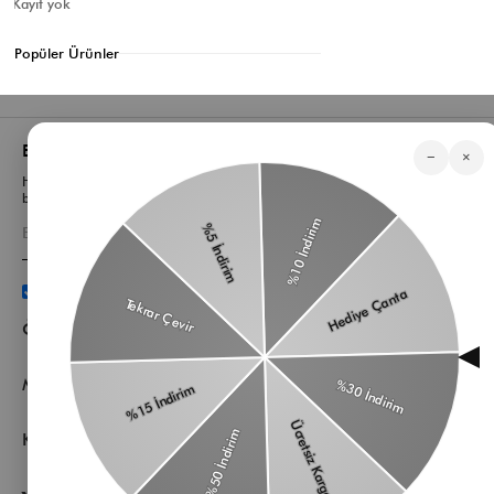
Kayıt yok
Etiketler:
Üniversitede Nasıl Çanta Kullanılır?
Aralık 01, 2025
Popüler Ürünler
Listeye dön
Bizden Haberler
−
×
Haberlerimiz, özel tekliflerimiz ve favori stillerimiz hakkında ilk siz
bilgi sahibi olun
Üyelik koşullarını
ve
kişisel verilerimin
korunmasını kabul
ediyorum.
Öne Çıkan Kategorilerimiz
Müşteri Hizmetleri
Kurumsal