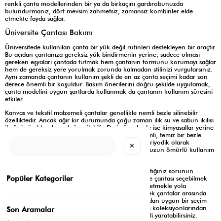
renkli çanta modellerinden bir ya da birkaçını gardırobunuzda
bulundurmanız, dört mevsim zahmetsiz, zamansız kombinler elde
etmekte fayda sağlar.
Üniversite Çantası Bakımı
Üniversitede kullanılan çanta bir yük değil rutinleri destekleyen bir araçtır.
Bu açıdan çantanıza gereksiz yük bindirmenin yerine, sadece olması
gereken eşyaları çantada tutmak hem çantanın formunu korumayı sağlar
hem de gereksiz yere yorulmak zorunda kalmadan stilinizi vurgularsınız.
Aynı zamanda çantanın kullanım şekli de en az çanta seçimi kadar son
derece önemli bir koşuldur. Bakım önerilerini doğru şekilde uygulamak,
çanta modelini uygun şartlarda kullanmak da çantanın kullanım süresini
etkiler.
Kanvas ve tekstil malzemeli çantalar genellikle nemli bezle silinebilir
özelliktedir. Ancak ağır kir durumunda çoğu zaman ılık su ve sabun ikilisi
ile ürünü elde yıkamak önerilebilir. Deri yüzeylerde ise kimyasallar yerine
deri bakım kremi uygulamak ya da çoğunlukla nemli, temiz bir bezle
silmek formu korumada yeterlidir. Fermuarların periyodik olarak
✕
silinmesi, çantanın havalandırılması ve iç temizliği, uzun ömürlü kullanım
için basit ancak en etkili adımlardır.
“Üniversitede nasıl çanta kullanılır?” diye merak ettiğiniz sorunun
Popüler Kategoriler
yanıtlarını netleştirdiğimize göre, ideal bir üniversite çantası seçebilmek
için ders ve ders sonrası planlarınıza göre hareket etmekle yola
koyulabilirsiniz. Böylece üniversitede kullanılabilecek çantalar arasında
shopper, tote, sırt, çapraz çanta seçenekleri arasından uygun bir seçim
yapmak daha kolay olur. Öyleyse siz de Shule Bags koleksiyonlarından
Son Aramalar
dilediğiniz ürünü satın alarak özgün bir kampüs stili yaratabilirsiniz.