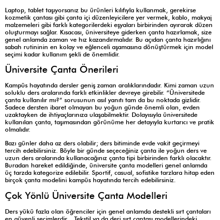
Laptop, tablet taşıyorsanız bu ürünleri kılıfıyla kullanmak, gerekirse
kozmetik çantası gibi çanta içi düzenleyicilere yer vermek, kablo, makyaj
malzemeleri gibi farklı kategorilerdeki eşyaları birbirinden ayırarak düzen
oluşturmayı sağlar. Kısacası, üniversiteye giderken çanta hazırlamak, size
genel anlamda zaman ve hız kazandırmalıdır. Bu açıdan çanta hazırlığını
sabah rutininin en kolay ve eğlenceli aşamasına dönüştürmek için model
seçimi kadar kullanım şekli de önemlidir.
Üniversite Çanta Önerileri
Kampüs hayatında dersler geniş zaman aralıklarındadır. Kimi zaman uzun
soluklu ders aralarında farklı etkinlikler devreye girebilir. “Üniversitede
çanta kullanılır mı?” sorusunun asıl yanıtı tam da bu noktada gizlidir.
Sadece dersten ibaret olmayan bu yoğun günde önemli olan, evden
uzaktayken de ihtiyaçlarınıza ulaşabilmektir. Dolayısıyla üniversitede
kullanılan çanta, taşımasından görünüme her detayıyla kurtarıcı ve pratik
olmalıdır.
Bazı günler daha az ders olabilir; ders bitiminde evde vakit geçirmeyi
tercih edebilirsiniz. Böyle bir günde seçeceğiniz çanta ile yoğun ders ve
uzun ders aralarında kullanacağınız çanta tipi birbirinden farklı olacaktır.
Buradan hareket edildiğinde, üniversite çanta modelleri genel anlamda
üç tarzda kategorize edilebilir. Sportif, casual, sofistike tarzlara hitap eden
birçok çanta modelini kampüs hayatında tercih edebilirsiniz.
Çok Yönlü Üniversite Çanta Modelleri
Ders yükü fazla olan öğrenciler için genel anlamda destekli sırt çantaları
en güvenli seçimlerdir. Tekstil ya da deri sırt çantası modellerindeki