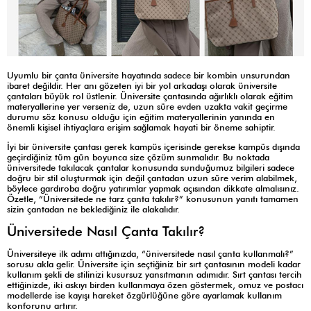
Uyumlu bir çanta üniversite hayatında sadece bir kombin unsurundan
ibaret değildir. Her anı gözeten iyi bir yol arkadaşı olarak üniversite
çantaları büyük rol üstlenir. Üniversite çantasında ağırlıklı olarak eğitim
materyallerine yer verseniz de, uzun süre evden uzakta vakit geçirme
durumu söz konusu olduğu için eğitim materyallerinin yanında en
önemli kişisel ihtiyaçlara erişim sağlamak hayati bir öneme sahiptir.
İyi bir üniversite çantası gerek kampüs içerisinde gerekse kampüs dışında
geçirdiğiniz tüm gün boyunca size çözüm sunmalıdır. Bu noktada
üniversitede takılacak çantalar konusunda sunduğumuz bilgileri sadece
doğru bir stil oluşturmak için değil çantadan uzun süre verim alabilmek,
böylece gardıroba doğru yatırımlar yapmak açısından dikkate almalısınız.
Özetle, “Üniversitede ne tarz çanta takılır?” konusunun yanıtı tamamen
sizin çantadan ne beklediğiniz ile alakalıdır.
Üniversitede Nasıl Çanta Takılır?
Üniversiteye ilk adımı attığınızda, “üniversitede nasıl çanta kullanmalı?”
sorusu akla gelir. Üniversite için seçtiğiniz bir sırt çantasının modeli kadar
kullanım şekli de stilinizi kusursuz yansıtmanın adımıdır. Sırt çantası tercih
ettiğinizde, iki askıyı birden kullanmaya özen göstermek, omuz ve postacı
modellerde ise kayışı hareket özgürlüğüne göre ayarlamak kullanım
konforunu artırır.