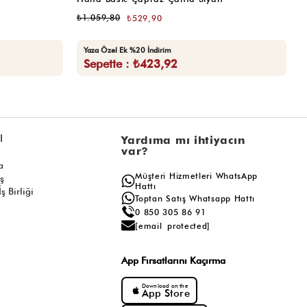
₺1.059,80
₺
₺529,90
Yaza Özel Ek %20 İndirim
Sepette : ₺423,92
l
Yardıma mı ihtiyacın
var?
a
Müşteri Hizmetleri WhatsApp
ış
Hattı
ş Birliği
Toptan Satış Whatsapp Hattı
0 850 305 86 91
[email protected]
App Fırsatlarını Kaçırma
Download on the
App Store