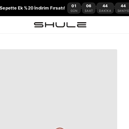
01
06
44
43
:
:
:
Sepette Ek %20 İndirim Fırsatı!
GÜN
SAAT
DAKIKA
SANIY