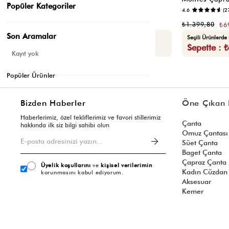
Popüler Kategoriler
📷
4.5
(12)
4.6
(2
₺1.399,80
₺1.399,80
₺699,90
₺6
Son Aramalar
Seçili Ürünlerde Ek %30 İndirim
Seçili Ürünlerde
Sepette : ₺489,93
Sepette : 
Kayıt yok
Popüler Ürünler
Bizden Haberler
Öne Çıkan 
Haberlerimiz, özel tekliflerimiz ve favori stillerimiz
Çanta
hakkında ilk siz bilgi sahibi olun
Omuz Çantası
Süet Çanta
Baget Çanta
Çapraz Çanta
Üyelik koşullarını
ve
kişisel verilerimin
Kadın Cüzdan
korunmasını kabul ediyorum.
Aksesuar
Kemer