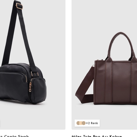
VIDEOLU
ÜRÜN
2
z Çanta Siyah
Miles Tote Bag Acı Kahve