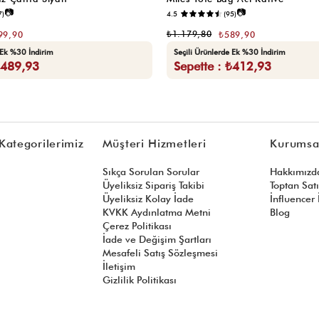
📷
📷
7)
4.5
(95)
₺1.179,80
99,90
₺589,90
 Ek %30 İndirim
Seçili Ürünlerde Ek %30 İndirim
₺489,93
Sepette : ₺412,93
Kategorilerimiz
Müşteri Hizmetleri
Kurumsa
Sıkça Sorulan Sorular
Hakkımızd
Üyeliksiz Sipariş Takibi
Toptan Sat
Üyeliksiz Kolay İade
İnfluencer İ
KVKK Aydınlatma Metni
Blog
Çerez Politikası
İade ve Değişim Şartları
Mesafeli Satış Sözleşmesi
İletişim
Gizlilik Politikası