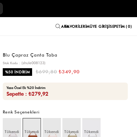
E
FAVORILERIM
ÜYE GIRIŞI
SEPETIM
0
Blu Çapraz Çanta Taba
(shule008123)
Stok Kodu
₺699,80
₺349,90
%
50
İNDIRIM
Yaza Özel Ek %20 İndirim
Sepette : ₺279,92
Renk Seçenekleri
Tükendi
Tükendi
Tükendi
Tükendi
Tükendi