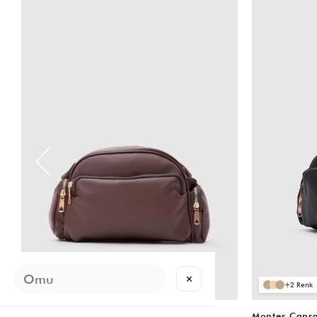
VIDEOLU
VIDEOLU
ÜRÜN
ÜRÜN
✕
2
2
Montes Çapraz Çanta Acı Kahve
Montes Çapra