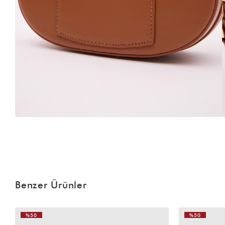
Benzer Ürünler
%50
%50