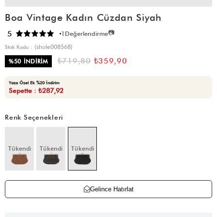
Boa Vintage Kadın Cüzdan Siyah
📷
5
1
Değerlendirme
(shule008568)
Stok Kodu
₺719,80
₺359,90
%
50
İNDIRIM
Yaza Özel Ek %20 İndirim
Sepette : ₺287,92
Renk Seçenekleri
Tükendi
Tükendi
Tükendi
Gelince Hatırlat