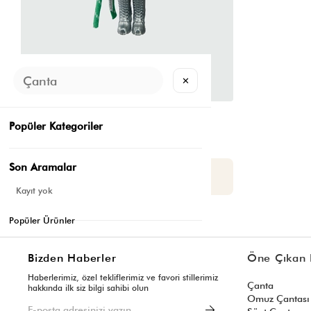
✕
6
Bebek Çanta Charmı Yeşil
Popüler Kategoriler
📷
4.7
(6)
₺359,80
₺179,90
Son Aramalar
Yaza Özel Ek %20 İndirim
Sepette : ₺143,92
Kayıt yok
Popüler Ürünler
Bizden Haberler
Öne Çıkan 
Haberlerimiz, özel tekliflerimiz ve favori stillerimiz
Çanta
hakkında ilk siz bilgi sahibi olun
Omuz Çantası