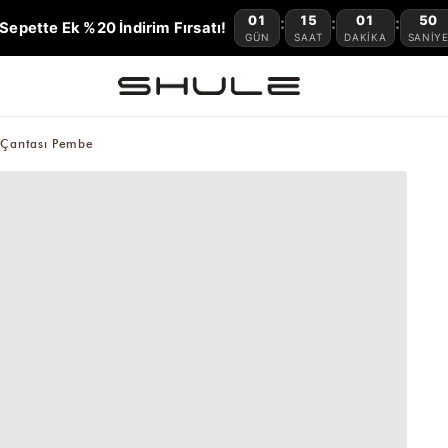
01
15
01
49
:
:
:
Sepette Ek %20 İndirim Fırsatı!
GÜN
SAAT
DAKIKA
SANIY
 Çantası Pembe