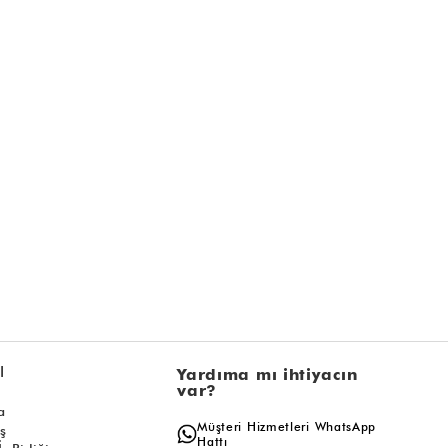
l
Yardıma mı ihtiyacın
var?
a
Müşteri Hizmetleri WhatsApp
ış
Hattı