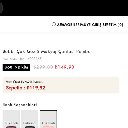
E
FAVORILERIM
ÜYE GIRIŞI
SEPETIM
0
Bobbi Çok Gözlü Makyaj Çantası Pembe
(shule008265)
Stok Kodu
₺299,80
₺149,90
%
50
İNDIRIM
Yaza Özel Ek %20 İndirim
Sepette : ₺119,92
Renk Seçenekleri
Tükendi
Tükendi
Tükendi