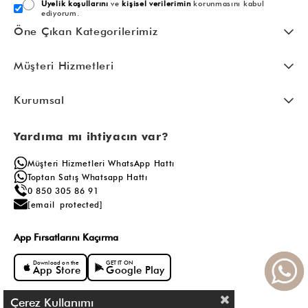
Üyelik koşullarını
ve
kişisel verilerimin
korunmasını kabul
ediyorum.
Öne Çıkan Kategorilerimiz
Müşteri Hizmetleri
Kurumsal
Yardıma mı ihtiyacın var?
Müşteri Hizmetleri WhatsApp Hattı
Toptan Satış Whatsapp Hattı
0 850 305 86 91
[email protected]
App Fırsatlarını Kaçırma
Download on the
GET IT ON
App Store
Google Play
Çerez Kullanımı