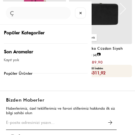
✕
Popüler Kategoriler
2
4
Cat Çok Gözlü Kartlık Cüzdan Fuşya
Portföy Tabaka Cüzdan Siyah
Son Aramalar
📷
📷
3.8
(6)
2.5
(4)
Kayıt yok
₺299,80
₺779,80
₺149,90
₺389,90
Yaza Özel Ek %20 İndirim
Yaza Özel Ek %20 İndirim
Sepette : ₺119,92
Sepette : ₺311,92
Popüler Ürünler
Bizden Haberler
Haberlerimiz, özel tekliflerimiz ve favori stillerimiz hakkında ilk siz
bilgi sahibi olun